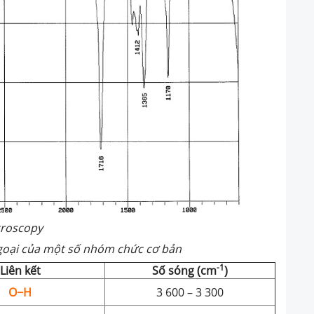
troscopy
goại của một số nhóm chức cơ bản
-1
Liên kết
Số sóng (cm
)
O−H
3 600 – 3 300