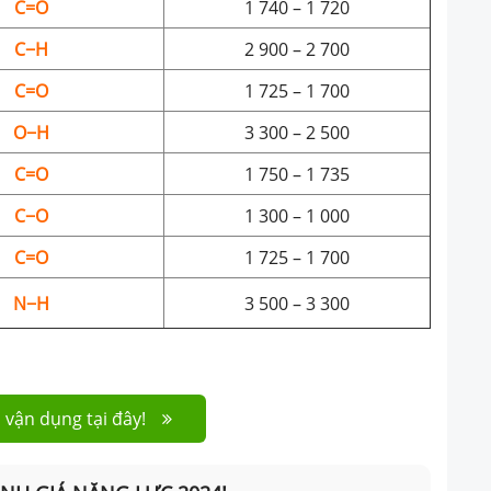
C=O
1 740 – 1 720
C−H
2 900 – 2 700
C=O
1 725 – 1 700
O−H
3 300 – 2 500
C=O
1 750 – 1 735
C−O
1 300 – 1 000
C=O
1 725 – 1 700
N−H
3 500 – 3 300
 vận dụng tại đây!