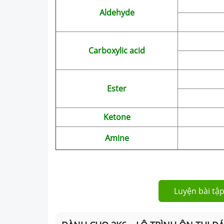
Aldehyde
Carboxylic acid
Ester
Ketone
Amine
Luyện bài tập