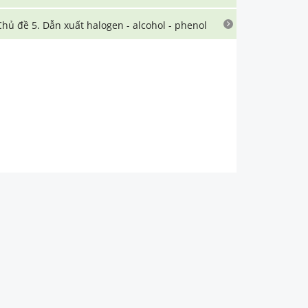
Chủ đề 5. Dẫn xuất halogen - alcohol - phenol