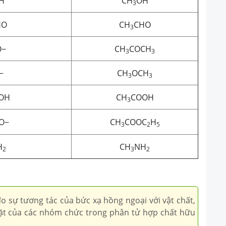
H
CH
OH
3
HO
CH
CHO
3
O−
CH
COCH
3
3
−
CH
OCH
3
3
OH
CH
COOH
3
O−
CH
COOC
H
3
2
5
H
CH
NH
2
3
2
o sự tương tác của bức xạ hồng ngoại với vật chất,
ặt của các nhóm chức trong phân tử hợp chất hữu