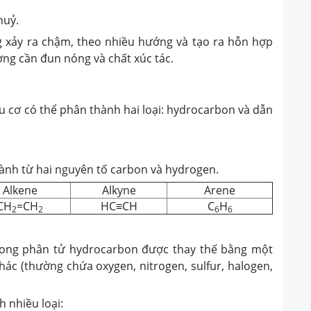
huỷ.
 xảy ra chậm, theo nhiều hướng và tạo ra hỗn hợp
ng cần đun nóng và chất xúc tác.
 cơ có thể phân thành hai loại: hydrocarbon và dẫn
ành từ hai nguyên tố carbon và hydrogen.
Alkene
Alkyne
Arene
CH
=CH
HC≡CH
C
H
2
2
6
6
rong phân tử hydrocarbon được thay thế bằng một
c (thường chứa oxygen, nitrogen, sulfur, halogen,
 nhiều loại: