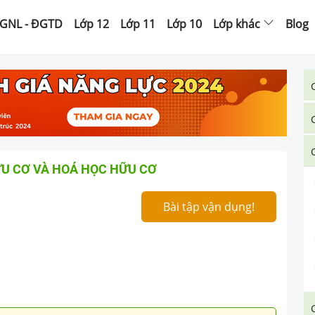
GNL - ĐGTD
Lớp 12
Lớp 11
Lớp 10
Lớp khác
Blog
ỮU CƠ VÀ HOÁ HỌC HỮU CƠ
Bài tập vận dụng!