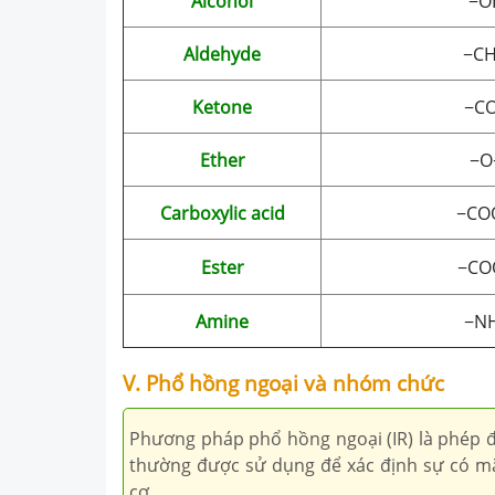
Alcohol
−O
Aldehyde
−C
Ketone
−C
Ether
−O
Carboxylic acid
−CO
Ester
−CO
Amine
−N
V. Phổ hồng ngoại và nhóm chức
Phương pháp phổ hồng ngoại (IR) là phép đ
thường được sử dụng để xác định sự có m
cơ.