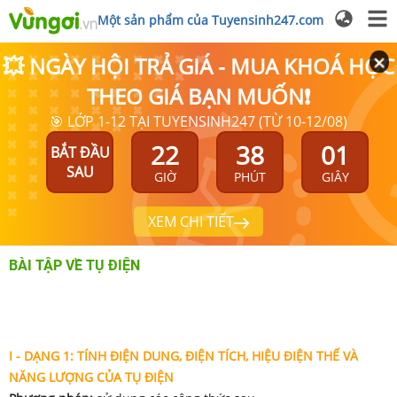
Một sản phẩm của Tuyensinh247.com
💥 NGÀY HỘI TRẢ GIÁ - MUA KHOÁ HỌC
THEO GIÁ BẠN MUỐN❗
🎯 LỚP 1-12 TẠI TUYENSINH247 (TỪ 10-12/08)
22
38
00
BẮT ĐẦU
SAU
GIỜ
PHÚT
GIÂY
XEM CHI TIẾT
BÀI TẬP VỀ TỤ ĐIỆN
I - DẠNG 1:
TÍNH ĐIỆN DUNG, ĐIỆN TÍCH, HIỆU ĐIỆN THẾ VÀ
NĂNG LƯỢNG CỦA TỤ ĐIỆN