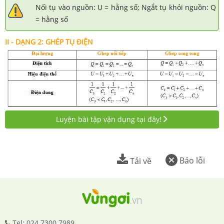
Nối
tụ vào nguồn: U = hằng số; Ngắt tụ khỏi nguồn: Q
= hằng số
II - DẠNG
2:
GHÉP TỤ ĐIỆN
Luyện bài tập vận dụng tại đây!
Báo lỗi
Tải về
Tel: 024.7300.7989