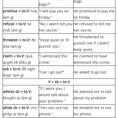
bags.
bags?”
promise + to-V:
hứa
“I will pay you on
He promised to pay me
làm gì
Friday.”
on Friday.
refuse + to-V:
từ
“No, I won’t tell you
He refused to tell me
chối làm gì
her secret.”
her secret.
He threatened to
threaten + to-V:
đe
“Keep quiet or I’ll
punish me if I didn’t
dọa làm gì
punish you.”
keep quiet.
claim + to-V:
quả
“I witnessed the
He claimed to have
quyết về điều gì
crime.”
witnessed the crime.
ask + to-V:
đề nghị
“Can I go out?”
He asked to go out.
được làm gì
V + sb + to-V
“If I were you, I
advise sb + to-V:
He advised me to talk
would talk about
khuyên ai làm gì
about my problem.
your problem.”
allow sb + to-V:
cho
“You can use my
He allowed me to use
phép ai làm gì
phone.”
his phone.