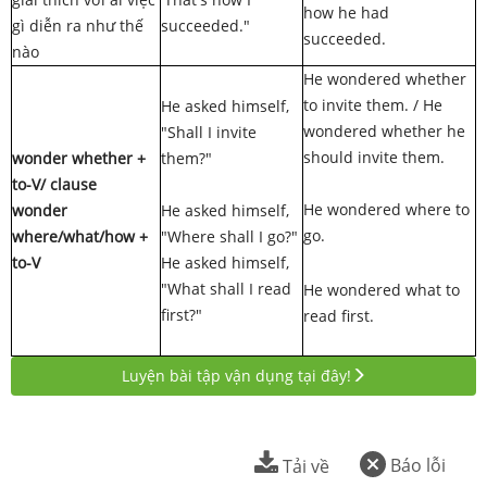
how he had
gì diễn ra như thế
succeeded."
succeeded.
nào
He wondered whether
to invite them. / He
He asked himself,
wondered whether he
"Shall I invite
should invite them.
wonder whether +
them?"
to-V/ clause
He wondered where to
wonder
He asked himself,
go.
where/what/how +
"Where shall I go?"
to-V
He asked himself,
"What shall I read
He wondered what to
first?"
read first.
Luyện bài tập vận dụng tại đây!
Báo lỗi
Tải về