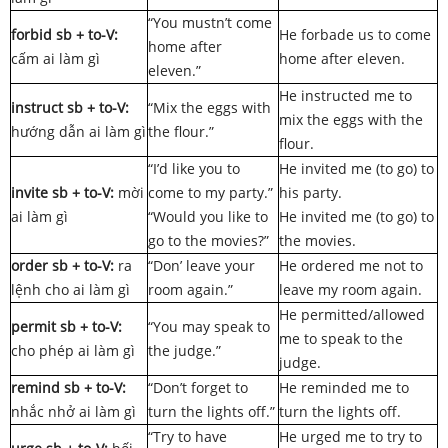
“You mustn’t come
forbid sb + to-V:
He forbade us to come
home after
cấm ai làm gì
home after eleven.
eleven.”
He instructed me to
instruct sb + to-V:
“Mix the eggs with
mix the eggs with the
hướng dẫn ai làm gì
the flour.”
flour.
“I’d like you to
He invited me (to go) to
invite sb + to-V:
mời
come to my party.”
his party.
ai làm gì
“Would you like to
He invited me (to go) to
go to the movies?”
the movies.
order sb + to-V:
ra
“Don’ leave your
He ordered me not to
lệnh cho ai làm gì
room again.”
leave my room again.
He permitted/allowed
permit sb + to-V:
“You may speak to
me to speak to the
cho phép ai làm gì
the judge.”
judge.
remind sb + to-V:
“Don’t forget to
He reminded me to
nhắc nhở ai làm gì
turn the lights off.”
turn the lights off.
“Try to have
He urged me to try to