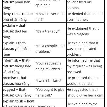
clause:
phàn nàn
never asked his
opinion."
rằng
opinion.
deny + that-clause:
"I have never met
He denied that he had
phủ nhận rằng
her!"
ever met her.
exclaim + that-
He exclaimed that it
clause:
thốt lên
"It's a tragedy!"
was a tragedy.
rằng
explain + that-
He explained that it
"It's a complicated
clause:
giải thích
was a complicated
problem."
rằng
problem.
inform sb + that-
He informed me that
"Your request is
clause:
thông báo
my request was being
being reviewed.”
với ai
rằng
reviewed.
promise + that-
He promised that he
"I won't be late."
clause:
hứa rằng
wouldn't be late.
suggest + that-
"You ought to give
He suggested that I
clause:
gợi ý rằng
her a call."
(should) give her a call.
explain to sb + how:
He explained to me
giải thích với ai việc
'That's how I