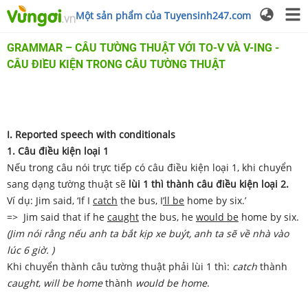
Một sản phẩm của Tuyensinh247.com
GRAMMAR – CÂU TƯỜNG THUẬT VỚI TO-V VÀ V-ING -
CÂU ĐIỀU KIỆN TRONG CÂU TƯỜNG THUẬT
I. Reported speech with conditionals
1. Câu điều kiện loại 1
Nếu trong câu nói trực tiếp có câu điều kiện loại 1, khi chuyển
sang dạng tường thuật sẽ
lùi 1 thì thành câu điều kiện loại 2.
Ví dụ: Jim said, ‘If I
catch
the bus, I
’
ll be
home by six.’
=> Jim said that if he
caught
the bus, he
would be
home by six.
(Jim nói rằng nếu anh ta bắt kịp xe buýt, anh ta sẽ về nhà vào
lúc 6 giờ. )
Khi chuyển thành câu tường thuật phải lùi 1 thì:
catch
thành
caught
,
will be home
thành
would be home
.