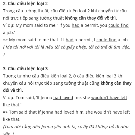
2. Câu điều kiện loại 2
Trong câu tường thuật, câu điều kiện loại 2 khi chuyển từ câu
nói trực tiếp sang tường thuật
không cần thay đổi về thì.
Ví dụ: My mom said to me, ‘ If you
had
a permit, you
could find
a job.’
=> My mom said to me that if I
had
a permit, I
could find
a job.
( Mẹ tôi nói với tôi là nếu tôi có giấy phép, tôi có thể đi tìm việc.
)
3. Câu điều kiện loại 3
Tương tự như câu điều kiện loại 2, ở câu điều kiện loại 3 khi
chuyển câu nói trực tiếp sang tường thuật cũng
không cần thay
đổi về thì.
Ví dụ: Tom said, ‘If Jenna
had loved
me, she
wouldn’t have left
like that.’
=> Tom said that if Jenna had loved him, she wouldn’t have left
like that.
(Tom nói rằng nếu Jenna yêu anh ta, cô ấy đã không bỏ đi như
vậy. )