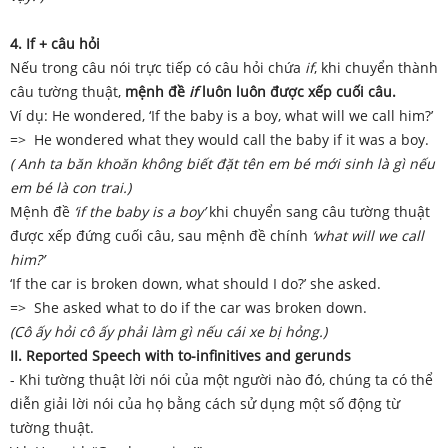
4. If + câu hỏi
Nếu trong câu nói trực tiếp có câu hỏi chứa
if
, khi chuyển thành
câu tường thuật,
mệnh đề
if
luôn luôn được xếp cuối câu.
Ví dụ: He wondered, ‘If the baby is a boy, what will we call him?’
=> He wondered what they would call the baby if it was a boy.
( Anh ta băn khoăn không biết đặt tên em bé mới sinh là gì nếu
em bé là con trai.)
Mệnh đề
‘if the baby is a boy’
khi chuyển sang câu tường thuật
được xếp đứng cuối câu, sau mệnh đề chính
‘what will we call
him?’
‘If the car is broken down, what should I do?’ she asked.
=> She asked what to do if the car was broken down.
(Cô ấy hỏi cô ấy phải làm gì nếu cái xe bị hỏng.)
II. Reported Speech with to-infinitives and gerunds
- Khi tường thuật lời nói của một người nào đó, chúng ta có thể
diễn giải lời nói của họ bằng cách sử dụng một số động từ
tường thuật.