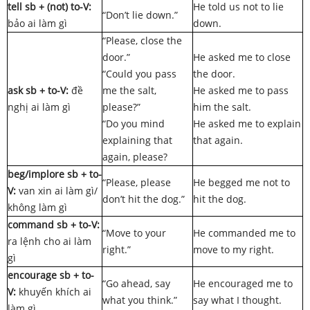
tell sb + (not) to-V:
He told us not to lie
“Don’t lie down.”
bảo ai làm gì
down.
“Please, close the
door.”
He asked me to close
“Could you pass
the door.
ask sb + to-V:
đề
me the salt,
He asked me to pass
nghị ai làm gì
please?”
him the salt.
“Do you mind
He asked me to explain
explaining that
that again.
again, please?
beg/implore sb + to-
“Please, please
He begged me not to
V:
van xin ai làm gì/
don’t hit the dog.”
hit the dog.
không làm gì
command sb + to-V:
“Move to your
He commanded me to
ra lệnh cho ai làm
right.”
move to my right.
gì
encourage sb + to-
“Go ahead, say
He encouraged me to
V:
khuyến khích ai
what you think.”
say what I thought.
làm gì