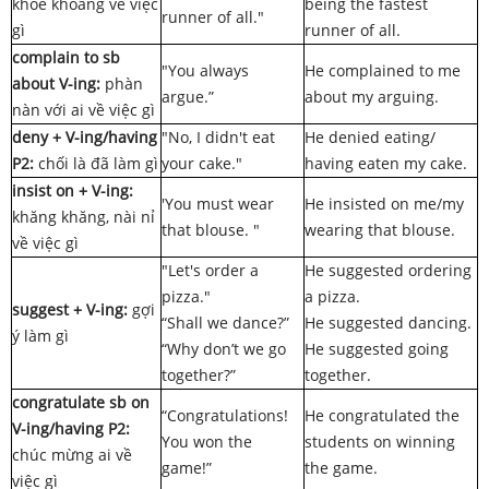
khoe khoang về việc
being the fastest
runner of all."
gì
runner of all.
complain to sb
"You always
He complained to me
about V-ing:
phàn
argue.”
about my arguing.
nàn với ai về việc gì
deny + V-ing/having
"No, I didn't eat
He denied eating/
P2:
chối là đã làm gì
your cake."
having eaten my cake.
insist on + V-ing:
'You must wear
He insisted on me/my
khăng khăng, nài nỉ
that blouse. "
wearing that blouse.
về việc gì
"Let's order a
He suggested ordering
pizza."
a pizza.
suggest + V-ing:
gợi
“Shall we dance?”
He suggested dancing.
ý làm gì
“Why don’t we go
He suggested going
together?”
together.
congratulate sb on
“Congratulations!
He congratulated the
V-ing/having P2:
You won the
students on winning
chúc mừng ai về
game!”
the game.
việc gì