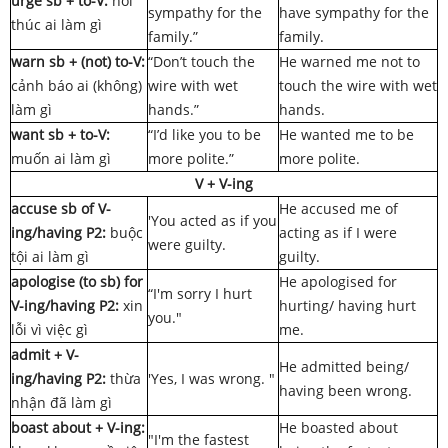
urge sb + to-V:
hối
sympathy for the
have sympathy for the
thúc ai làm gì
family.”
family.
warn sb + (not) to-V:
“Don’t touch the
He warned me not to
cảnh báo ai (không)
wire with wet
touch the wire with wet
làm gì
hands.”
hands.
want sb + to-V:
“I’d like you to be
He wanted me to be
muốn ai làm gì
more polite.”
more polite.
V + V-ing
accuse sb of V-
He accused me of
'You acted as if you
ing/having P2:
buộc
acting as if I were
were guilty.
tội ai làm gì
guilty.
apologise (to sb) for
He apologised for
“I'm sorry I hurt
V-ing/having P2:
xin
hurting/ having hurt
you."
lỗi vì việc gì
me.
admit + V-
He admitted being/
ing/having P2:
thừa
'Yes, I was wrong. "
having been wrong.
nhận đã làm gì
boast about + V-ing:
He boasted about
"I'm the fastest