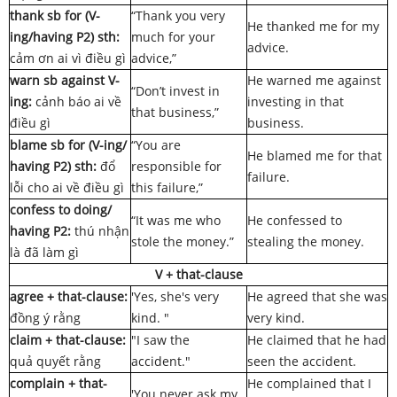
thank sb for (V-
“Thank you very
He thanked me for my
ing/having P2) sth:
much for your
advice.
cảm ơn ai vì điều gì
advice,”
warn sb against V-
He warned me against
“Don’t invest in
ing:
cảnh báo ai về
investing in that
that business,”
điều gì
business.
blame sb for (V-ing/
“You are
He blamed me for that
having P2) sth:
đổ
responsible for
failure.
lỗi cho ai về điều gì
this failure,”
confess to doing/
“It was me who
He confessed to
having P2:
thú nhận
stole the money.”
stealing the money.
là đã làm gì
V + that-clause
agree + that-clause:
'Yes, she's very
He agreed that she was
đồng ý rằng
kind. "
very kind.
claim + that-clause:
"I saw the
He claimed that he had
quả quyết rằng
accident."
seen the accident.
complain + that-
He complained that I
'You never ask my