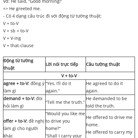
Vd: He said, “Good morning!”
=> He greeted me.
- Có 4 dạng cấu trúc đi với động từ tường thuật:
V + to-V
V + sb + to-V
V + V-ing
V + that-clause
Động từ tường
Lời nói trực tiếp
Câu tường thuật
thuật
V + to-V
agree + to-V:
đồng ý
“Yes, I’ll do it
He agreed to do it
làm gì
again.”
again.
demand + to-V:
đòi
He demanded to be
“Tell me the truth.”
hỏi làm gì
told the truth.
“Would you like me
He offered to drive me
offer + to-V:
đề nghị
to drive you
home.
làm gì cho người
home?”
He offered to carry my
khác
“Shall I carry your