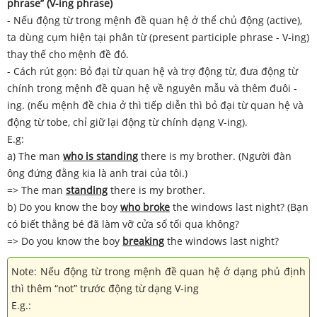
phrase” (V-ing phrase)
- Nếu động từ trong mệnh đề quan hệ ở thể chủ động (active),
ta dùng cụm hiện tại phân từ (present participle phrase - V-ing)
thay thế cho mệnh đề đó.
- Cách rút gọn: Bỏ đại từ quan hệ và trợ động từ, đưa động từ
chính trong mệnh đề quan hệ về nguyên mẫu và thêm đuôi -
ing. (nếu mệnh đề chia ở thì tiếp diễn thì bỏ đại từ quan hệ và
động từ tobe, chỉ giữ lại động từ chính dạng V-ing).
E.g:
a) The man
who is standing
there is my brother. (Người đàn
ông đứng đằng kia là anh trai của tôi.)
=> The man
standing
there is my brother.
b) Do you know the boy
who broke
the windows last night? (Bạn
có biết thằng bé đã làm vỡ cửa sổ tối qua không?
=> Do you know the boy
breaking
the windows last night?
Note: Nếu động từ trong mệnh đề quan hệ ở dạng phủ định
thì thêm “not” trước động từ dạng V-ing
E.g.: