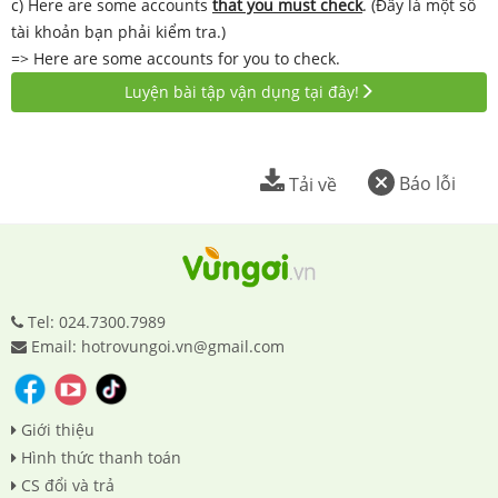
c) Here are some accounts
that you must check
. (Đây là một số
tài khoản bạn phải kiểm tra.)
=> Here are some accounts for you to check.
Luyện bài tập vận dụng tại đây!
Báo lỗi
Tải về
Tel: 024.7300.7989
Email: hotrovungoi.vn@gmail.com
Giới thiệu
Hình thức thanh toán
CS đổi và trả