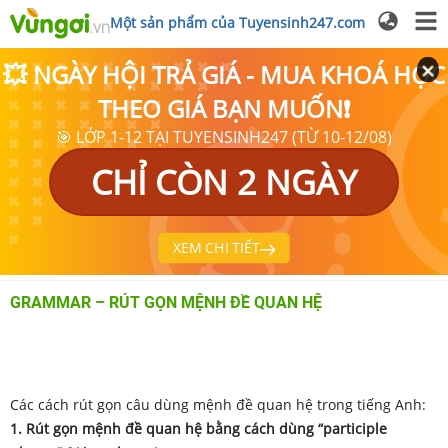
Một sản phẩm của Tuyensinh247.com
💥 NGÀY HỘI TRẢ GIÁ - MUA KHOÁ HỌC
THEO GIÁ BẠN MUỐN❗
🎯 LỚP 1-12 TẠI TUYENSINH247 (TỪ 10-12/08)
CHỈ CÒN 2 NGÀY
XEM CHI TIẾT
GRAMMAR – RÚT GỌN MỆNH ĐỀ QUAN HỆ
Các cách rút gọn câu dùng mệnh đề quan hệ trong tiếng Anh:
1. Rút gọn mệnh đề quan hệ bằng cách dùng “participle