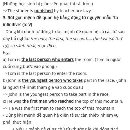
(Những học sinh bị giáo viên phạt thì rất lười.)
=>The students
punished
by teacher are lazy.
3. Rút gọn mệnh đề quan hệ bằng động từ nguyên mẫu “to
infinitive” (to V)
- Dùng khi danh từ đứng trước mệnh đề quan hệ có các từ sau
đây bổ nghĩa:
the only, the first, the second,…, the last (số thứ
tự), so sánh nhất, mục đích.
E.g:
a) Tom is
the last person who enters
the room. (Tom là người
cuối cùng bước vào phòng.)
=>Tom is the last person to enter the room.
b) John is
the youngest person who takes
part in the race. (John
là người trẻ nhất tham gia vào cuộc đua.)
=> John is the youngest person to take part in the race.
c) He was
the first man who reached
the top of this mountain.
=> He was the first man to reach the top of this mountain
- Dùng khi mệnh đề quan hệ diễn tả sự cần thiết/ nhiệm vụ
phải thực hiện:
+ Nếu 2 mệnh đề cùng chủ từ (thường là khi động từ ở