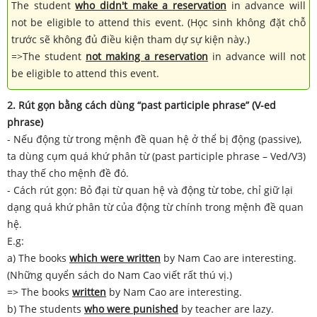
The student
who didn't make a reservation
in advance will
not be eligible to attend this event. (Học sinh không đặt chỗ
trước sẽ không đủ điều kiện tham dự sự kiện này.)
=>The student
not making a reservation
in advance will not
be eligible to attend this event.
2. Rút gọn bằng cách dùng “past participle phrase” (V-ed
phrase)
- Nếu động từ trong mệnh đề quan hệ ở thể bị động (passive),
ta dùng cụm quá khứ phân từ (past participle phrase – Ved/V3)
thay thế cho mệnh đề đó.
- Cách rút gọn: Bỏ đại từ quan hệ và động từ tobe, chỉ giữ lại
dạng quá khứ phân từ của động từ chính trong mệnh đề quan
hệ.
E.g:
a) The books
which were written
by Nam Cao are interesting.
(Những quyển sách do Nam Cao viết rất thú vị.)
=> The books
written
by Nam Cao are interesting.
b) The students
who were punished
by teacher are lazy.