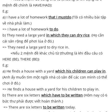
mệnh đề chính là HAVE/HAD):
E.g:
a) I have a lot of homework
that I mustdo
.(Tôi có nhiều bài tập
về nhà phải làm.)
=> I have a lot of homework
to do
.
b) They need a large yard
in which they can dry rice
. (Họ cần
cái sân rộng để phơi lúa ở đó.)
=> They need a large yard to dry rice in.
+Nếu 2 mệnh đề khác chủ từ (thường là khi đầu câu có
HERE (BE), THERE (BE))
E.g:
a) He finds a house with a yard
which his children can play in
.
(Anh ấy muốn tìm một ngôi nhà có sân để các con mình có thể
chơi ở đó.)
=> He finds a house with a yard for his children to play in.
b) There are six letters
which have to be written
(Hôm nay có 6
bức thư phải được viết hoàn thành.)
=> There are six letters
to be written
today.