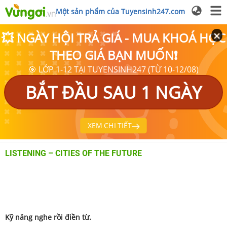
Một sản phẩm của Tuyensinh247.com
💥 NGÀY HỘI TRẢ GIÁ - MUA KHOÁ HỌC
THEO GIÁ BẠN MUỐN❗
🎯 LỚP 1-12 TẠI TUYENSINH247 (TỪ 10-12/08)
BẮT ĐẦU SAU 1 NGÀY
XEM CHI TIẾT
LISTENING – CITIES OF THE FUTURE
Kỹ năng nghe rồi điền từ.