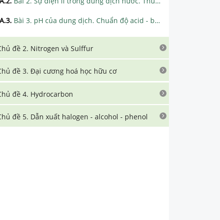
A.2
.
Bài 2. Sự điện li trong dung dịch nước. Thuyết Brønsted - Lowry về acid - base
A.3
.
Bài 3. pH của dung dịch. Chuẩn độ acid - base
Chủ đề 2. Nitrogen và Sulffur
Chủ đề 3. Đại cương hoá học hữu cơ
Chủ đề 4. Hydrocarbon
Chủ đề 5. Dẫn xuất halogen - alcohol - phenol