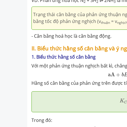
VD: Phản ứng hoá học N
+ 3H
⇌ 2NH
là m
2
2
3
Trạng thái cân bằng của phản ứng thuận ng
bằng tốc độ phản ứng nghịch (v
= v
thuận
nghịc
- Cân bằng hoá học là cân bằng động.
II. Biểu thức hằng số cân bằng và ý n
1. Biểu thức hằng số cân bằng
Với một phản ứng thuận nghịch bất kì, chẳng
aA
+
b
B
aA
+
b
Hằng số cân bằng của phản ứng trên được tí
K
C
K
Trong đó: