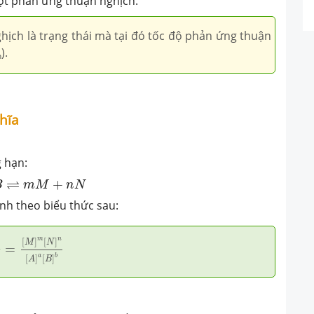
ột phản ứng thuận nghịch.
hịch là trạng thái mà tại đó tốc độ phản ứng thuận
).
h
ghĩa
 hạn:
⇌
m
M
+
n
N
⇌
+
B
m
M
n
N
nh theo biểu thức sau:
=
[
M
]
m
[
N
]
n
[
A
]
a
[
B
]
b
m
n
[
]
[
]
M
N
=
C
a
b
[
]
[
]
A
B