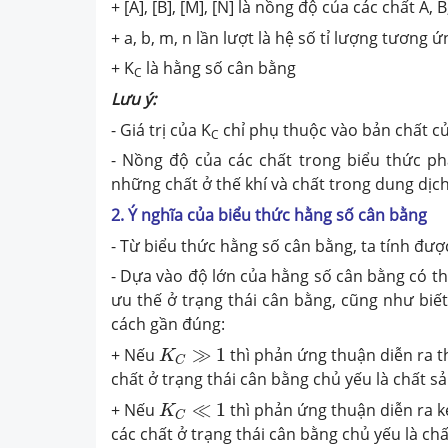
+ [A], [B], [M], [N] là nồng độ của các chất A, 
+ a, b, m, n lần lượt là hệ số tỉ lượng tương ứ
+ K
là hằng số cân bằng
C
Lưu ý:
- Giá trị của K
chỉ phụ thuộc vào bản chất củ
C
- Nồng độ của các chất trong biểu thức phả
những chất ở thế khí và chất trong dung dịch
2. Ý nghĩa của biểu thức hằng số cân bằng
- Từ biểu thức hằng số cân bằng, ta tính đư
- Dựa vào độ lớn của hằng số cân bằng có t
ưu thế ở trạng thái cân bằng, cũng như biế
cách gần đúng:
K
C
≫
1
+ Nếu
≫
1
thì phản ứng thuận diễn ra t
K
C
chất ở trạng thái cân bằng chủ yếu là chất s
K
C
≪
1
+ Nếu
≪
1
thì phản ứng thuận diễn ra k
K
C
các chất ở trạng thái cân bằng chủ yếu là ch