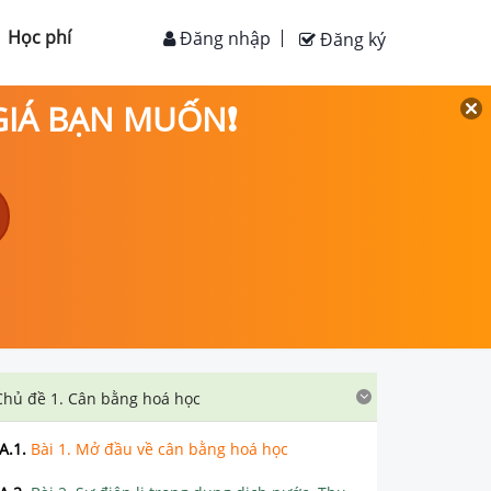
Học phí
Đăng nhập
Đăng ký
 GIÁ BẠN MUỐN❗
Chủ đề 1. Cân bằng hoá học
A.1
.
Bài 1. Mở đầu về cân bằng hoá học