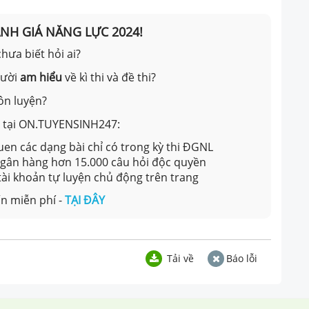
ÁNH GIÁ NĂNG LỰC 2024!
hưa biết hỏi ai?
gười
am hiểu
về kì thi và đề thi?
ôn luyện?
ản tại ON.TUYENSINH247:
en các dạng bài chỉ có trong kỳ thi ĐGNL
 ngân hàng hơn 15.000 câu hỏi độc quyền
 tài khoản tự luyện chủ động trên trang
n miễn phí -
TẠI ĐÂY
Tải về
Báo lỗi