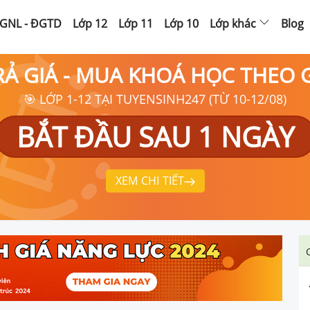
GNL - ĐGTD
Lớp 12
Lớp 11
Lớp 10
Lớp khác
Blog
RẢ GIÁ - MUA KHOÁ HỌC THEO
🎯 LỚP 1-12 TẠI TUYENSINH247 (TỪ 10-12/08)
BẮT ĐẦU SAU 1 NGÀY
XEM CHI TIẾT