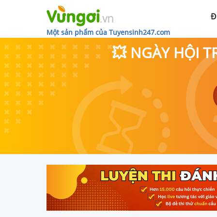
Đ
Một sản phẩm của Tuyensinh247.com
💥 NGÀY HỘI T