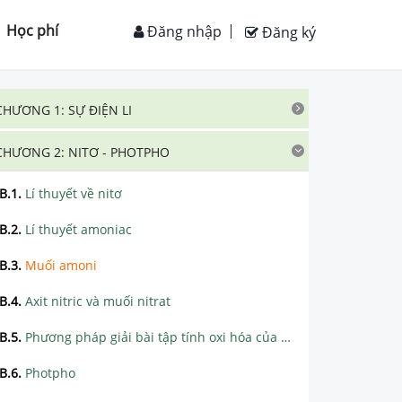
Học phí
Đăng nhập
Đăng ký
CHƯƠNG 1: SỰ ĐIỆN LI
CHƯƠNG 2: NITƠ - PHOTPHO
B.1
.
Lí thuyết về nitơ
B.2
.
Lí thuyết amoniac
B.3
.
Muối amoni
B.4
.
Axit nitric và muối nitrat
B.5
.
Phương pháp giải bài tập tính oxi hóa của HNO3
B.6
.
Photpho