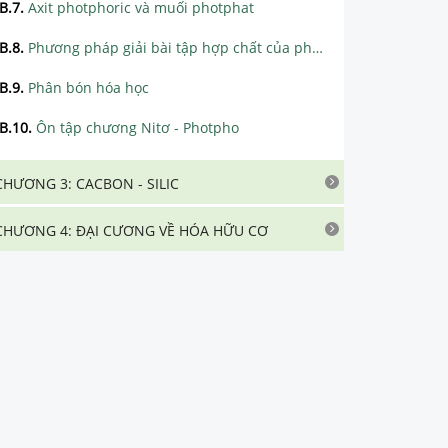
B.7
.
Axit photphoric và muối photphat
B.8
.
Phương pháp giải bài tập hợp chất của photpho
B.9
.
Phân bón hóa học
B.10
.
Ôn tập chương Nitơ - Photpho
CHƯƠNG 3: CACBON - SILIC
CHƯƠNG 4: ĐẠI CƯƠNG VỀ HÓA HỮU CƠ
CHƯƠNG 5: HIĐROCACBON NO
CHƯƠNG 6: HIĐROCACBON KHÔNG NO
CHƯƠNG 7: HIĐROCACBON THƠM
CHƯƠNG 8: DẪN XUẤT HALOGEN – ANCOL – PHENOL