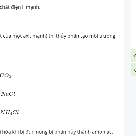
chất điện li mạnh.
it của một axit mạnh) thì thủy phân tạo môi trường
C
O
2
N
a
C
l
C
l
N
H
C
l
4
i hóa khi bị đun nóng bị phân hủy thành amoniac.