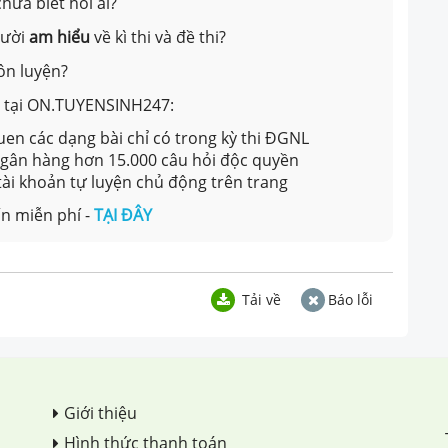
hưa biết hỏi ai?
gười
am hiểu
về kì thi và đề thi?
ôn luyện?
ản tại ON.TUYENSINH247:
en các dạng bài chỉ có trong kỳ thi ĐGNL
 ngân hàng hơn 15.000 câu hỏi độc quyền
 tài khoản tự luyện chủ động trên trang
n miễn phí -
TẠI ĐÂY
Tải về
Báo lỗi
Giới thiệu
Hình thức thanh toán