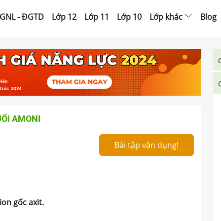
GNL - ĐGTD
Lớp 12
Lớp 11
Lớp 10
Lớp khác
Blog
ỐI AMONI
Bài tập vận dụng!
ion gốc axit.