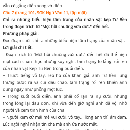
vẫn cố gắng diễn xong vở diễn.
Câu 7 (trang 101, SGK Ngữ Văn 11, tập một):
Chỉ ra những biểu hiện tâm trạng của nhân vật kép Tư Bền
trong đoạn trích từ “Một hồi chuông vừa dứt." đến hết.
Phương pháp giải:
Đọc đoạn cuối, chỉ ra những biểu hiện tâm trạng của nhân vật.
Lời giải chi tiết:
- Đoạn trích từ “Một hồi chuông vừa dứt." đến hết đã thể hiện
một cách chân thực những suy nghĩ, tâm trạng lo lắng, rối ren
của nhân vật Kép Tư Bền trong buổi diễn.
+ Trước tiếng vỗ tay, reo hò của khán giả, anh Tư Bền lững
thững bước ra và cúi đầu chào, tâm trạng rối ren khiến anh
đứng ngây như phỗng một lúc.
+ Trong suốt buổi diễn, anh phải cố rặn ra nụ cười, nhưng
trong lòng lại đau đớn. Khi vừa đến giờ nghỉ anh đã vội nhờ
người về xem tình hình của cha.
+ Người xem cứ mải mê vui cười, vỗ tay... lòng anh thì ảm đạm.
Lúc ngồi nghỉ nhận tin cha mà anh ứa nước mắt.