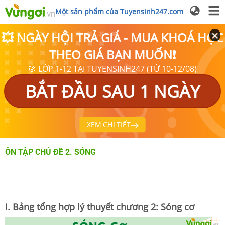
Một sản phẩm của Tuyensinh247.com
💥 NGÀY HỘI TRẢ GIÁ - MUA KHOÁ HỌC
THEO GIÁ BẠN MUỐN❗
🎯 LỚP 1-12 TẠI TUYENSINH247 (TỪ 10-12/08)
BẮT ĐẦU SAU 1 NGÀY
XEM CHI TIẾT
ÔN TẬP CHỦ ĐỀ 2. SÓNG
I. Bảng tổng hợp lý thuyết chương 2: Sóng cơ