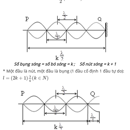
2
Số bụng sóng = số bó sóng = k ; Số nút sóng = k + 1
* Một đầu là nút, một đầu là bụng (1 đầu cố định 1 đầu tự do):
l
=
(
2
k
+
1
)
λ
4
(
k
∈
N
)
λ
=
(
2
+
1
)
(
∈
)
l
k
k
N
4