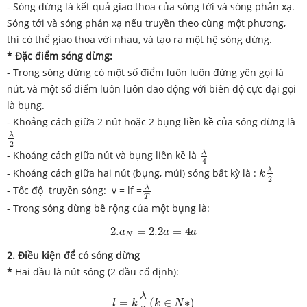
- Sóng dừng là kết quả giao thoa của sóng tới và sóng phản xạ.
Sóng tới và sóng phản xạ nếu truyền theo cùng một phương,
thì có thể giao thoa với nhau, và tạo ra một hệ sóng dừng.
* Đặc điểm sóng dừng:
- Trong sóng dừng có một số điểm luôn luôn đứng yên gọi là
nút, và một số điểm luôn luôn dao động với biên độ cực đại gọi
là bụng.
- Khoảng cách giữa 2 nút hoặc 2 bụng liền kề của sóng dừng là
λ
2
λ
2
λ
4
λ
- Khoảng cách giữa nút và bụng liền kề là
4
k
λ
2
λ
- Khoảng cách giữa hai nút (bụng, múi) sóng bất kỳ là :
k
2
λ
T
λ
- Tốc độ truyền sóng: v = lf =
T
- Trong sóng dừng bề rộng của một bụng là:
2.
a
N
=
2.2
a
=
4
a
2.
=
2.2
=
4
a
a
a
N
2. Điều kiện để có sóng dừng
*
Hai đầu là nút sóng (2 đầu cố định):
l
=
k
λ
2
(
k
∈
N
∗
)
λ
=
(
∈
∗
)
l
k
k
N