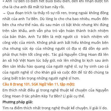
+ Anh Tư Bền cố diễn hết buổi biểu diễn, đến khi nhận được tin
cha là cha anh đã mất từ ban nãy rồi.
→ Qua đoạn trích ta thấy rõ sự rối ren, trong ngoài không đồng
nhất của anh Tư Bền. Dù lòng lo cho cha bao nhiêu, muốn đến
bên cha như thế nào, dù sau màn có bật khóc nhưng khi đứng
trên sân khấu, anh vẫn pha trò vận hoàn thành trách nhiệm
của bản thân. Anh Tư Bền là một người có trách nhiệm với
công việc của mình. Không phải anh bất hiếu không muốn bên
cha nhưng sức ép của những người có địa vị đã dồn ép anh
phải thực hiện tốt công việc. Tác giả Nguyễn Công Hoan đã lên
án xã hội Việt Nam lúc bấy giờ, nói lên những bi kịch sau ánh
đèn sân khấu hào quang của người nghệ sĩ, sự hy sinh cao cả
của người nghệ sĩ cho khán giả và cuộc đời để từ đó chúng ta
càng biết trân trọng những người nghệ sĩ hơn.
Câu 8 (trang 101, SGK Ngữ Văn 11, tập một):
Em thích nhất điều gì trong nghệ thuật kể chuyện của Nguyễn
Công Hoan ở tác phẩm Kép Tư Bền? Lí giải cụ thể.
Phương pháp giải:
Tìm ra điểm thích nhất trong nghệ thuật kể chuyện, lí giải lí do.