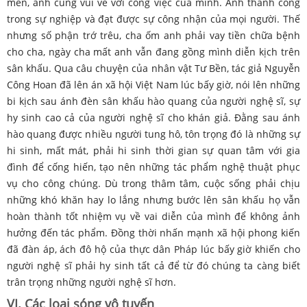
mến, anh cũng vui vẻ với công việc của mình. Anh thành công
trong sự nghiệp và đạt được sự công nhận của mọi người. Thế
nhưng số phận trớ trêu, cha ốm anh phải vay tiền chữa bệnh
cho cha, ngày cha mất anh vẫn đang gồng mình diễn kịch trên
sân khấu. Qua câu chuyện của nhân vật Tư Bền, tác giả Nguyễn
Công Hoan đã lên án xã hội Việt Nam lúc bấy giờ, nói lên những
bi kịch sau ánh đèn sân khấu hào quang của người nghệ sĩ, sự
hy sinh cao cả của người nghệ sĩ cho khán giả. Đằng sau ánh
hào quang được nhiều người tung hô, tôn trọng đó là những sự
hi sinh, mất mát, phải hi sinh thời gian sự quan tâm với gia
đình để cống hiến, tạo nên những tác phẩm nghệ thuật phục
vụ cho công chúng. Dù trong thâm tâm, cuộc sống phải chịu
những khó khăn hay lo lắng nhưng bước lên sân khấu họ vẫn
hoàn thành tốt nhiệm vụ về vai diễn của mình để không ảnh
hưởng đến tác phẩm. Đồng thời nhấn mạnh xã hội phong kiến
đã đàn áp, ách đô hộ của thực dân Pháp lúc bấy giờ khiến cho
người nghệ sĩ phải hy sinh tất cả để từ đó chúng ta càng biết
trân trọng những người nghệ sĩ hơn.
VI. Các loại sóng vô tuyến