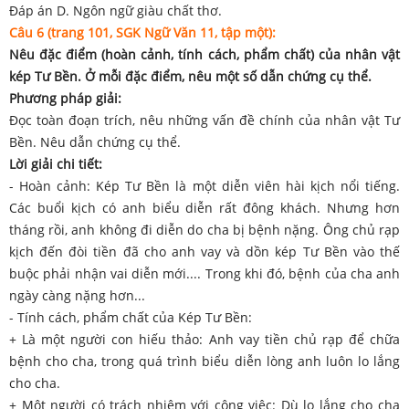
Đáp án D. Ngôn ngữ giàu chất thơ.
Câu 6 (trang 101, SGK Ngữ Văn 11, tập một):
Nêu đặc điểm (hoàn cảnh, tính cách, phẩm chất) của nhân vật
kép Tư Bền. Ở mỗi đặc điểm, nêu một số dẫn chứng cụ thể.
Phương pháp giải:
Đọc toàn đoạn trích, nêu những vấn đề chính của nhân vật Tư
Bền. Nêu dẫn chứng cụ thể.
Lời giải chi tiết:
- Hoàn cảnh: Kép Tư Bền là một diễn viên hài kịch nổi tiếng.
Các buổi kịch có anh biểu diễn rất đông khách. Nhưng hơn
tháng rồi, anh không đi diễn do cha bị bệnh nặng. Ông chủ rạp
kịch đến đòi tiền đã cho anh vay và dồn kép Tư Bền vào thế
buộc phải nhận vai diễn mới.... Trong khi đó, bệnh của cha anh
ngày càng nặng hơn...
- Tính cách, phẩm chất của Kép Tư Bền:
+ Là một người con hiếu thảo: Anh vay tiền chủ rạp để chữa
bệnh cho cha, trong quá trình biểu diễn lòng anh luôn lo lắng
cho cha.
+ Một người có trách nhiệm với công việc: Dù lo lắng cho cha