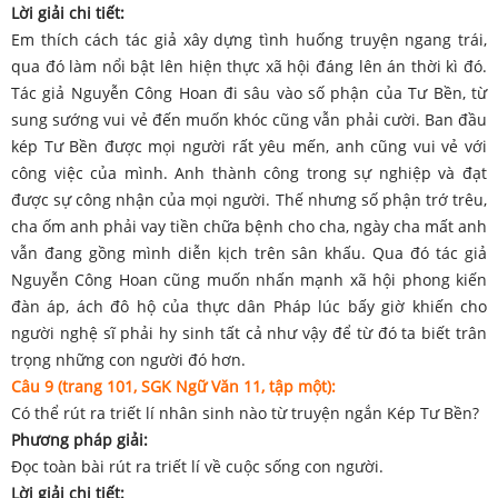
Lời giải chi tiết:
Em thích cách tác giả xây dựng tình huống truyện ngang trái,
qua đó làm nổi bật lên hiện thực xã hội đáng lên án thời kì đó.
Tác giả Nguyễn Công Hoan đi sâu vào số phận của Tư Bền, từ
sung sướng vui vẻ đến muốn khóc cũng vẫn phải cười. Ban đầu
kép Tư Bền được mọi người rất yêu mến, anh cũng vui vẻ với
công việc của mình. Anh thành công trong sự nghiệp và đạt
được sự công nhận của mọi người. Thế nhưng số phận trớ trêu,
cha ốm anh phải vay tiền chữa bệnh cho cha, ngày cha mất anh
vẫn đang gồng mình diễn kịch trên sân khấu. Qua đó tác giả
Nguyễn Công Hoan cũng muốn nhấn mạnh xã hội phong kiến
đàn áp, ách đô hộ của thực dân Pháp lúc bấy giờ khiến cho
người nghệ sĩ phải hy sinh tất cả như vậy để từ đó ta biết trân
trọng những con người đó hơn.
Câu 9 (trang 101, SGK Ngữ Văn 11, tập một):
Có thể rút ra triết lí nhân sinh nào từ truyện ngắn Kép Tư Bền?
Phương pháp giải:
Đọc toàn bài rút ra triết lí về cuộc sống con người.
Lời giải chi tiết: