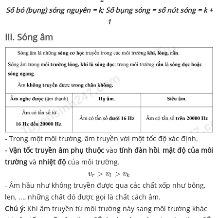
Số bó (bụng) sóng nguyên = k; Số bụng sóng = số nút sóng = k +
1
III. Sóng âm
- Trong một môi trường, âm truyền với một tốc độ xác định.
- Vận tốc truyền âm
phụ thuộc
vào
tính đàn hồi
,
mật độ của môi
trường
và
nhiệt độ
của môi trường.
v
r
>
v
l
>
v
k
>
>
v
v
v
r
l
k
- Âm hầu như không truyền được qua các chất xốp như bông,
len, ..., những chất đó được gọi là chất cách âm.
Chú ý:
Khi âm truyền từ môi trường này sang môi trường khác