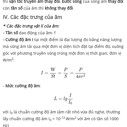
thì
vận tốc truyền âm thay đổi
,
bước sóng
của sóng âm
thay đổi
còn
tần số
của âm thì
không thay đổi
.
IV. Các đặc trưng của âm
* Các đặc trưng vật lí của âm:
-
Tần số
dao động của âm: f
-
Cường độ âm I
tại một điểm là đại lượng đo bằng năng lượng
mà sóng âm tải qua một đơn vị diện tích đặt tại điểm đó, vuông
góc với phương truyền sóng trong một đơn vị thời gian; đơn vị
2
W/m
:
I
=
W
S
t
=
P
S
=
P
4
π
r
2
W
P
P
=
=
=
I
2
4
S
t
S
π
r
-
Mức cường độ âm
:
L
=
l
g
I
I
0
I
=
L
l
g
I
0
với I
là chuẩn cường độ âm (âm rất nhỏ vừa đủ nghe, thường
0
-12
2
lấy chuẩn cường độ âm I
= 10
W/m
với âm có tần số 1000
0
Hz)