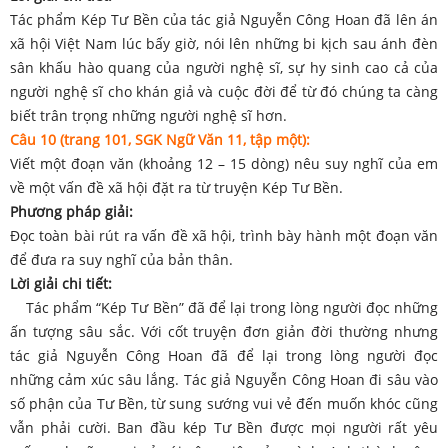
Tác phẩm Kép Tư Bền của tác giả Nguyễn Công Hoan đã lên án
xã hội Việt Nam lúc bấy giờ, nói lên những bi kịch sau ánh đèn
sân khấu hào quang của người nghệ sĩ, sự hy sinh cao cả của
người nghệ sĩ cho khán giả và cuộc đời để từ đó chúng ta càng
biết trân trọng những người nghệ sĩ hơn.
Câu 10 (trang 101, SGK Ngữ Văn 11, tập một):
Viết một đoạn văn (khoảng 12 – 15 dòng) nêu suy nghĩ của em
về một vấn đề xã hội đặt ra từ truyện Kép Tư Bền.
Phương pháp giải:
Đọc toàn bài rút ra vấn đề xã hội, trình bày hành một đoạn văn
để đưa ra suy nghĩ của bản thân.
Lời giải chi tiết:
Tác phẩm “Kép Tư Bền” đã để lại trong lòng người đọc những
ấn tượng sâu sắc. Với cốt truyện đơn giản đời thường nhưng
tác giả Nguyễn Công Hoan đã để lại trong lòng người đọc
những cảm xúc sâu lắng. Tác giả Nguyễn Công Hoan đi sâu vào
số phận của Tư Bền, từ sung sướng vui vẻ đến muốn khóc cũng
vẫn phải cười. Ban đầu kép Tư Bền được mọi người rất yêu