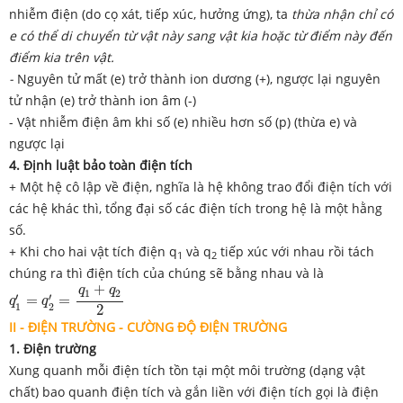
nhiễm điện (do cọ xát, tiếp xúc, hưởng ứng), ta
thừa nhận chỉ có
e có thể di chuyển từ vật này sang vật kia hoặc từ điểm này đến
điểm kia trên vật.
-
Nguyên tử mất (e) trở thành ion dương (+), ngược lại nguyên
tử nhận (e) trở thành ion âm (-)
- Vật nhiễm điện âm khi số (e) nhiều hơn số (p) (thừa e) và
ngược lại
4. Định luật bảo toàn điện tích
+ Một hệ cô lập về điện, nghĩa là hệ không trao đổi điện tích với
các hệ khác thì, tổng đại số các điện tích trong hệ là một hằng
số.
+ Khi cho hai vật tích điện q
và q
tiếp xúc với nhau rồi tách
1
2
chúng ra thì điện tích của chúng sẽ bằng nhau và là
q
1
′
=
q
2
′
=
q
1
+
q
2
2
+
q
q
1
2
′
′
=
=
q
q
1
2
2
II - ĐIỆN TRƯỜNG - CƯỜNG ĐỘ ĐIỆN TRƯỜNG
1. Điện trường
Xung quanh mỗi điện tích tồn tại một môi trường (dạng vật
chất) bao quanh điện tích và gắn liền với điện tích gọi là điện