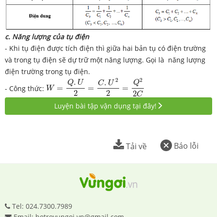
c. Năng lượng của tụ điện
- Khi tụ điện được tích điện thì giữa hai bản tụ có điện trường
và trong tụ điện sẽ dự trữ một năng lượng. Gọi là năng lượng
điện trường trong tụ điện.
W
=
Q
.
U
2
=
C
.
U
2
2
=
Q
2
2
C
2
2
.
.
Q
U
Q
C
U
- Công thức:
=
=
=
W
2
2
2
C
Luyện bài tập vận dụng tại đây!
Báo lỗi
Tải về
Tel: 024.7300.7989
Email: hotrovungoi.vn@gmail.com