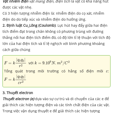
Vật nhiễm điện
vật mang điện, điện tích
là vật có khả năng hút
được các vật nhẹ.
Có 3 hiện tượng nhiễm điện là: nhiễm điện do cọ xát, nhiễm
điện do do tiếp xúc và nhiễm điện do hưởng ứng.
2.
Định luật Cu_Lông (Coulomb)
: Lực hút hay đẩy giữa hai điện
tích điểm đạt trong chân không có phương trùng với đường
thẳng nối hai điện tích điểm đó, có độ lớn tỉ lệ thuận với tích độ
lớn của hai điện tích và tỉ lệ nghịch với bình phương khoảng
cách giữa chúng
F
=
k
|
q
1
q
2
|
r
2
|
|
k
=
9.10
9
N
.
m
2
/
C
2
q
q
1
2
9
2
2
=
với
=
9.10
.
/
F
k
k
N
m
C
2
r
ε
Tổng quát trong môi trường có hắng số điện môi
:
ε
F
=
k
|
q
1
q
2
|
ε
r
2
|
|
q
q
1
2
=
F
k
2
ε
r
3. Thuyết electron
Thuyết electron (e)
dựa vào sự cư trú và di chuyển của các e để
giải thích các hiện tượng điện và các tính chất điện của các vật.
Trong việc vận dụng thuyết e để giải thích các hiện tượng