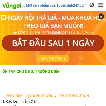
Một sản phẩm của Tuyensinh247.com
💥 NGÀY HỘI TRẢ GIÁ - MUA KHOÁ HỌC
THEO GIÁ BẠN MUỐN❗
🎯 LỚP 1-12 TẠI TUYENSINH247 (TỪ 10-12/08)
BẮT ĐẦU SAU 1 NGÀY
XEM CHI TIẾT
ÔN TẬP CHỦ ĐỀ 3. TRƯỜNG ĐIỆN
I - ĐIỆN TÍCH - LỰC ĐIỆN TRƯỜNG - THUYẾT ELECTRON
1. Các loại nhiễm điện