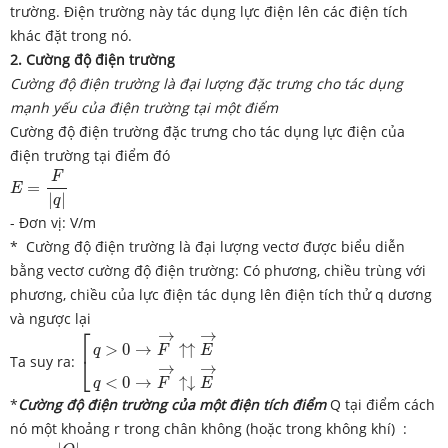
trường. Điện trường này tác dụng lực điện lên các điện tích
khác đặt trong nó.
2. Cường độ điện trường
Cường độ điện trường là đại lượng đặc trưng cho tác dụng
mạnh yếu của điện trường tại một điểm
Cường độ điện trường đặc trưng cho tác dụng lực điện của
điện trường tại điểm đó
E
=
F
|
q
|
F
=
E
|
|
q
- Đơn vị: V/m
* Cường độ điện trường là đại lượng vectơ được biểu diễn
bằng vectơ cường độ điện trường: Có phương, chiều trùng với
phương, chiều của lực điện tác dụng lên điện tích thử q dương
và ngược lại
[
q
>
0
→
F
→
↑↑
E
→
q
<
0
→
F
→
↑↓
E
→
⎡
→
→
>
0
→
↑
↑
q
F
E
Ta suy ra:
⎣
→
→
<
0
→
↑
↓
q
F
E
*
Cường độ điện trường của một điện tích điểm
Q tại điểm cách
nó một khoảng r trong chân không (hoặc trong không khí) :
E
=
k
|
Q
|
r
2