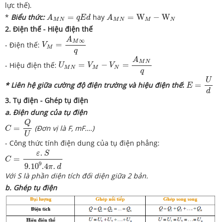
lực thế).
A
M
N
=
q
E
d
A
M
N
=
W
M
−
W
N
*
Biểu thức:
=
hay
=
W
−
W
A
q
E
d
A
M
N
M
N
M
N
2. Điện thế - Hiệu điện thế
V
M
=
A
M
∞
q
A
∞
M
- Điện thế:
=
V
M
q
U
M
N
=
V
M
−
V
N
=
A
M
N
q
A
M
N
- Hiệu điện thế:
=
−
=
U
V
V
M
N
M
N
q
E
=
U
d
U
* Liên hệ giữa cường độ điện trường và hiệu điện thế
:
=
E
d
3. Tụ điện - Ghép tụ điện
a. Điện dung của tụ điện
C
=
Q
U
Q
=
(Đơn vị là F, mF….)
C
U
- Công thức tính điện dung của tụ điện phẳng:
C
=
ε
.
S
9.10
9
.4
π
.
d
.
ε
S
=
C
9
9.10
.4
.
π
d
Với S là phần diện tích đối diện giữa 2 bản.
b. Ghép tụ điện