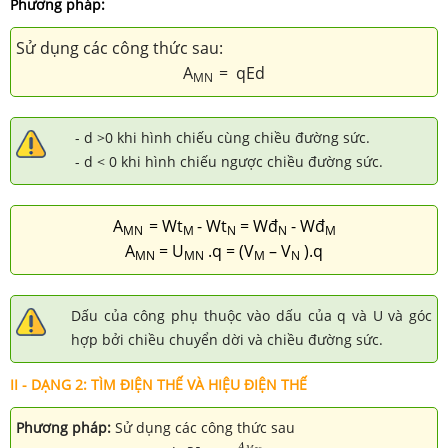
Phương pháp:
Sử dụng các công thức sau:
A
=
qEd
MN
- d >0 khi hình chiếu cùng chiều đường sức.
- d < 0 khi hình chiếu ngược chiều đường sức.
A
= Wt
- Wt
= Wđ
- Wđ
MN
M
N
N
M
A
=
U
.q = (V
– V
).q
MN
MN
M
N
Dấu của công phụ thuộc vào dấu của q và U và góc
hợp bởi chiều chuyển dời và chiều đường sức.
II - DẠNG 2:
TÌM
ĐIỆN THẾ VÀ HIỆU ĐIỆN THẾ
Phương pháp:
Sử dụng các công thức sau
V
M
=
A
M
∞
q
A