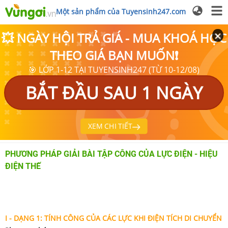
Một sản phẩm của Tuyensinh247.com
💥 NGÀY HỘI TRẢ GIÁ - MUA KHOÁ HỌC
THEO GIÁ BẠN MUỐN❗
🎯 LỚP 1-12 TẠI TUYENSINH247 (TỪ 10-12/08)
BẮT ĐẦU SAU 1 NGÀY
XEM CHI TIẾT
PHƯƠNG PHÁP GIẢI BÀI TẬP CÔNG CỦA LỰC ĐIỆN - HIỆU
ĐIỆN THẾ
I - DẠNG 1: TÍNH CÔNG
CỦA CÁC LỰC KHI ĐIỆN TÍCH DI CHUYỂN