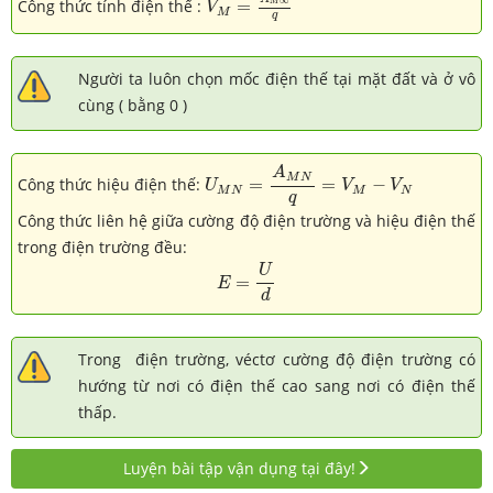
∞
Công thức tính điện thế :
=
M
V
M
q
Người ta luôn chọn mốc điện thế tại mặt đất và ở vô
cùng ( bằng 0 )
U
M
N
=
A
M
N
q
=
V
M
−
V
N
A
M
N
Công thức hiệu điện thế:
=
=
−
U
V
V
M
N
M
N
q
Công thức liên hệ giữa cường độ điện trường và hiệu điện thế
trong điện trường đều:
E
=
U
d
U
=
E
d
Trong điện trường, véctơ cường độ điện trường có
hướng từ nơi có điện thế cao sang nơi có điện thế
thấp.
Luyện bài tập vận dụng tại đây!