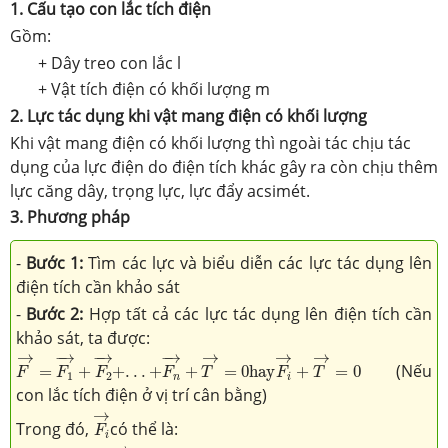
1. Cấu tạo con lắc tích điện
Gồm:
+ Dây treo con lắc l
+ Vật tích điện có khối lượng m
2. Lực tác dụng khi vật mang điện có khối lượng
Khi vật mang điện có khối lượng thì ngoài tác chịu tác
dụng của lực điện do điện tích khác gây ra còn chịu thêm
lực căng dây, trọng lực, lực đẩy acsimét.
3. Phương pháp
-
Bước 1:
Tìm các lực và biểu diễn các lực tác dụng lên
điện tích cần khảo sát
-
Bước 2:
Hợp tất cả các lực tác dụng lên điện tích cần
khảo sát, ta được:
F
→
=
F
1
→
+
F
2
→
+
.
.
.
+
F
n
→
+
T
→
=
0
h
a
y
F
i
→
+
T
→
=
0
→
→
→
→
−
→
−
→
−
→
(Nếu
=
+
+
.
.
.
+
+
=
0
h
a
y
+
=
0
F
F
F
F
T
F
T
1
2
n
i
con lắc tích điện ở vị trí cân bằng)
F
i
→
→
Trong đó,
có thể là:
F
i
F
i
→