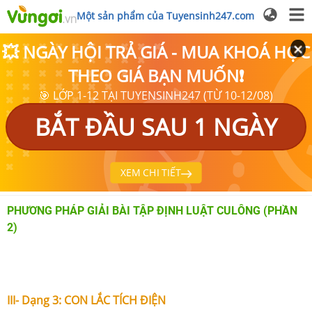
Một sản phẩm của Tuyensinh247.com
💥 NGÀY HỘI TRẢ GIÁ - MUA KHOÁ HỌC
THEO GIÁ BẠN MUỐN❗
🎯 LỚP 1-12 TẠI TUYENSINH247 (TỪ 10-12/08)
BẮT ĐẦU SAU 1 NGÀY
XEM CHI TIẾT
PHƯƠNG PHÁP GIẢI BÀI TẬP ĐỊNH LUẬT CULÔNG (PHẦN
2)
III- Dạng 3: CON LẮC TÍCH ĐIỆN