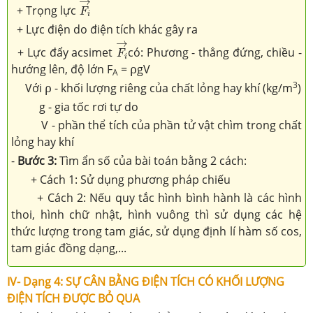
→
+ Trọng lực
F
i
+ Lực điện do điện tích khác gây ra
F
i
→
→
+ Lực đẩy acsimet
có: Phương - thẳng đứng, chiều -
F
i
hướng lên, độ lớn F
=
ρ
gV
A
3
Với
ρ
- khối lượng riêng của chất lỏng hay khí (kg/m
)
g - gia tốc rơi tự do
V - phần thể tích của phần tử vật chìm trong chất
lỏng hay khí
-
Bước 3:
Tìm ẩn số của bài toán bằng 2 cách:
+ Cách 1: Sử dụng phương pháp chiếu
+ Cách 2: Nếu quy tắc hình bình hành là các hình
thoi, hình chữ nhật, hình vuông thì sử dụng các hệ
thức lượng trong tam giác, sử dụng định lí hàm số cos,
tam giác đồng dạng,...
IV- Dạng 4: SỰ CÂN BẰNG ĐIỆN TÍCH CÓ KHỐI LƯỢNG
ĐIỆN TÍCH ĐƯỢC BỎ QUA