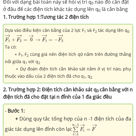
Đối với dạng bài toán này sẽ hỏi vị trí q
nào đó cần đặt
0
ở đâu để các điện tích khác tác dụng lên q
là cân bằng
0
1. Trường hợp 1:Tương tác 2 điện tích
Dựa vào điều kiện cân bằng của 2 lực F
và F
tác dụng lên q
1
2
0
F
1
→
+
F
2
→
=
0
→
→
F
1
→
=
−
F
2
→
−
→
−
→
−
→
−
→
→
+
=
0
→
=
−
F
F
F
F
1
2
1
2
Ta có:
+ F
, F
cùng giá nên điện tích q0 nằm trên đường thẳng
1
2
nối giữa q
với q
1
2
+ Dự đoán điện tích cần khảo sát nằm ở vị trí nào, phụ
thuộc vào dấu của 2 điện tích đã cho q
, q
1
2
2. Trường hợp 2: Điện tích cần khảo sát q
cân bằng với n
0 ­
điện tích đã cho đặt tại n đỉnh của 1 đa giác đều
-
Bước 1:
+
Dùng quy tắc tổng hợp của n -1 điện tích của đa
∑
i
=
1
n
−
1
F
i
→
=
F
→
→
→
−
1
n
giác tác dụng lên đỉnh còn lại:
=
∑
F
F
i
=
1
i