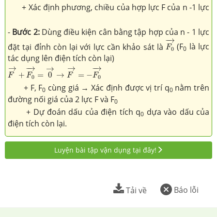
+ Xác định phương, chiều của hợp lực F của n -1 lực
-
Bước 2:
Dùng điều kiện cân bằng tập hợp của n - 1 lực
F
0
→
−
→
đặt tại đỉnh còn lại với lực cần khảo sát là
(F
là lực
F
0
0
tác dụng lên điện tích còn lại)
F
→
+
F
0
→
=
0
→
→
F
→
=
−
F
0
→
→
→
−
→
−
→
→
+
=
0
→
=
−
F
F
F
F
0
0
+ F, F
cùng giá
→
Xác định được vị trí q
nằm trên
0
0
đường nối giá của 2 lực F và F
0
+ Dự đoán dấu của điện tích q
dựa vào dấu của
0
điện tích còn lại.
Luyện bài tập vận dụng tại đây!
Báo lỗi
Tải về