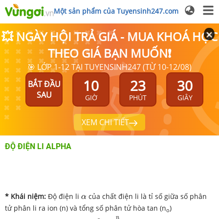
Một sản phẩm của Tuyensinh247.com
💥 NGÀY HỘI TRẢ GIÁ - MUA KHOÁ HỌC
THEO GIÁ BẠN MUỐN❗
🎯 LỚP 1-12 TẠI TUYENSINH247 (TỪ 10-12/08)
10
23
30
BẮT ĐẦU
SAU
GIỜ
PHÚT
GIÂY
XEM CHI TIẾT
ĐỘ ĐIỆN LI ALPHA
α
* Khái niệm:
Độ điện li
của chất điện li là tỉ số giữa số phân
α
tử phân li ra ion (n) và tổng số phân tử hòa tan (n
)
o
α
=
n
n
o
n