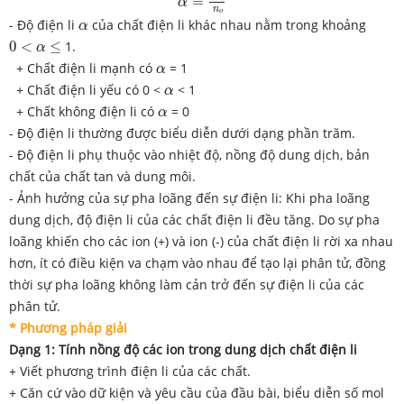
=
α
n
o
α
- Độ điện li
của chất điện li khác nhau nằm trong khoảng
α
0
<
α
≤
0
<
≤
1.
α
α
+ Chất điện li mạnh có
= 1
α
α
+ Chất điện li yếu có 0 <
< 1
α
α
+ Chất không điện li có
= 0
α
- Độ điện li thường được biểu diễn dưới dạng phần trăm.
- Độ điện li phụ thuộc vào nhiệt độ, nồng độ dung dịch, bản
chất của chất tan và dung môi.
- Ảnh hưởng của sự pha loãng đến sự điện li: Khi pha loãng
dung dịch, độ điện li của các chất điện li đều tăng. Do sự pha
loãng khiến cho các ion (+) và ion (-) của chất điện li rời xa nhau
hơn, ít có điều kiện va chạm vào nhau để tạo lại phân tử, đồng
thời sự pha loãng không làm cản trở đến sự điện li của các
phân tử.
* Phương pháp giải
D
ạng 1: Tính nồng độ các ion trong dung dịch chất điện li
+ Viết phương trình điện li của các chất.
+ Căn cứ vào dữ kiện và yêu cầu của đầu bài, biểu diễn số mol