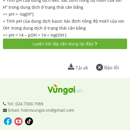
+ Tính pH của dung dịch axit: Xác định nồng độ mol/l của ion
+
H
trong dung dịch ở trạng thái cân bằng
+
=> pH = -log[H
]
+ Tính pH của dung dịch bazơ: Xác định nồng độ mol/l của ion
-
OH
trong dung dịch ở trạng thái cân bằng
-
=> pH = 14 – pOH = 14 + log[OH
]
Luyện bài tập vận dụng tại đây!
Báo lỗi
Tải về
Tel: 024.7300.7989
Email: hotrovungoi.vn@gmail.com