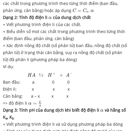
các chất trong phương trình theo từng thời điểm (ban đầu,
C
=
C
o
.
α
phản ứng, cân bằng) hoặc áp dụng
=
.
C
C
α
o
α
D
ạng 2: Tính độ điện li
của dung dịch chất
α
+ Viết phương trình điện li của các chất.
+ Biểu diễn số mol các chất trong phương trình theo từng thời
điểm (ban đầu, phản ứng, cân bằng)
+ Xác định nồng độ chất (số phân tử) ban đầu, nồng độ chất (số
phân tử) ở trạng thái cân bằng, suy ra nồng độ chất (số phân
tử) đã phân li (phương pháp ba dòng)
Ví dụ:
H
A
⇆
H
+
+
A
−
−
+
⇆
+
H
A
H
A
Ban đầu: a 0 0
Điện li: x x x
Cân bằng: a – x x x
α
=
x
a
x
=> độ điện li
=
α
a
α
Dạng 3: Tính pH của dung dịch khi biết độ điện li
và hằng số
α
K
, K
a
b
+ Viết phương trình điện li và sử dụng phương pháp ba dòng