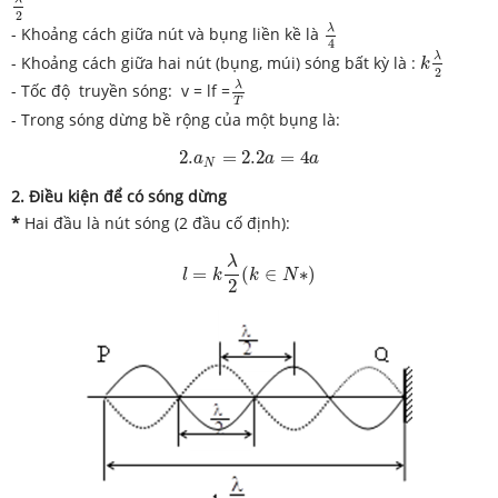
2
λ
4
λ
- Khoảng cách giữa nút và bụng liền kề là
4
k
λ
2
λ
- Khoảng cách giữa hai nút (bụng, múi) sóng bất kỳ là :
k
2
λ
T
λ
- Tốc độ truyền sóng: v = lf =
T
- Trong sóng dừng bề rộng của một bụng là:
2.
a
N
=
2.2
a
=
4
a
2.
=
2.2
=
4
a
a
a
N
2. Điều kiện để có sóng dừng
*
Hai đầu là nút sóng (2 đầu cố định):
l
=
k
λ
2
(
k
∈
N
∗
)
λ
=
(
∈
∗
)
l
k
k
N
2