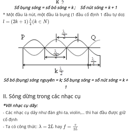
Số bụng sóng = số bó sóng = k ; Số nút sóng = k + 1
* Một đầu là nút, một đầu là bụng (1 đầu cố định 1 đầu tự do):
l
=
(
2
k
+
1
)
λ
4
(
k
∈
N
)
λ
=
(
2
+
1
)
(
∈
)
l
k
k
N
4
Số bó (bụng) sóng nguyên = k; Số bụng sóng = số nút sóng = k +
1
II. Sóng dừng trong các nhạc cụ
*Với nhạc cụ dây:
- Các nhạc cụ dây như đàn ghi-ta, violin,… thì hai đầu được giữ
cố định
f
=
v
2
L
λ
=
2
L
v
- Ta có công thức:
=
2
hay
=
λ
L
f
2
L