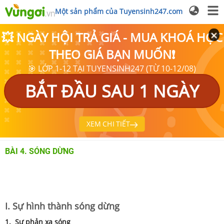
Một sản phẩm của Tuyensinh247.com
💥 NGÀY HỘI TRẢ GIÁ - MUA KHOÁ HỌC
THEO GIÁ BẠN MUỐN❗
🎯 LỚP 1-12 TẠI TUYENSINH247 (TỪ 10-12/08)
BẮT ĐẦU SAU 1 NGÀY
XEM CHI TIẾT
BÀI 4. SÓNG DỪNG
I. Sự hình thành sóng dừng
1. Sự phản xạ sóng