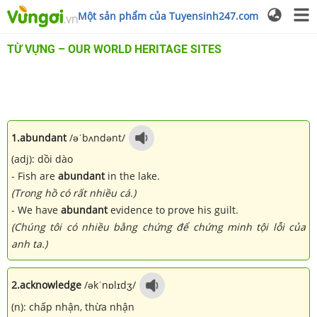
Một sản phẩm của Tuyensinh247.com
TỪ VỰNG – OUR WORLD HERITAGE SITES
1.
abundant
/əˈbʌndənt/
(adj): dồi dào
- Fish are
abundant
in the lake.
(Trong hồ có rất nhiều cá.)
- We have
abundant
evidence to prove his guilt.
(Chúng tôi có nhiều bằng chứng để chứng minh tội lỗi của
anh ta.)
2.
acknowledge
/əkˈnɒlɪdʒ/
(n): chấp nhận, thừa nhận