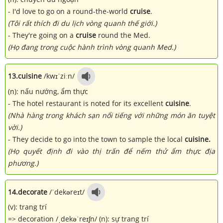
- I'd love to go on a round-the-world
cruise
.
(Tôi rất thích đi du lịch vòng quanh thế giới.)
- They're going on a
cruise
round the Med.
(Họ đang trong cuộc hành trình vòng quanh Med.)
13.
cuisine
/kwɪˈziːn/
(n): nấu nướng, ẩm thực
- The hotel restaurant is noted for its excellent
cuisine
.
(Nhà hàng trong khách sạn nổi tiếng với những món ăn tuyệt
vời.)
- They decide to go into the town to sample the local
cuisine.
(Họ quyết định đi vào thị trấn để nếm thử ẩm thực địa
phương.)
14.
decorate
/ˈdekəreɪt/
(v): trang trí
=> decoration /ˌdekəˈreɪʃn/ (n): sự trang trí