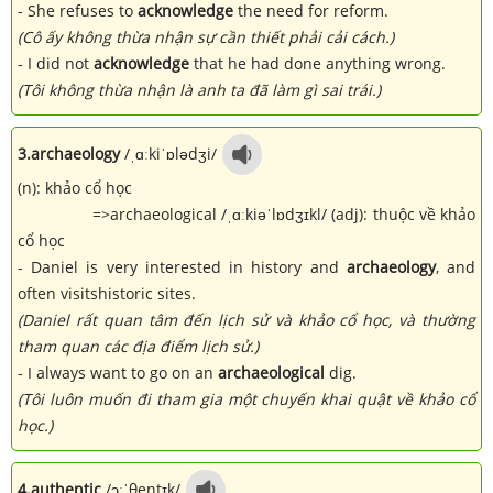
- She refuses to
acknowledge
the need for reform.
(Cô ấy không thừa nhận sự cần thiết phải cải cách.)
- I did not
acknowledge
that he had done anything wrong.
(Tôi không thừa nhận là anh ta đã làm gì sai trái.)
3.
archaeology
/ˌɑːkiˈɒlədʒi/
(n): khảo cổ học
=>archaeological /ˌɑːkiəˈlɒdʒɪkl/ (adj): thuộc về khảo
cổ học
- Daniel is very interested in history and
archaeology
, and
often visitshistoric sites.
(Daniel rất quan tâm đến lịch sử và khảo cổ học, và thường
tham quan các địa điểm lịch sử.)
- I always want to go on an
archaeological
dig.
(Tôi luôn muốn đi tham gia một chuyến khai quật về khảo cổ
học.)
4.
authentic
/ɔːˈθentɪk/