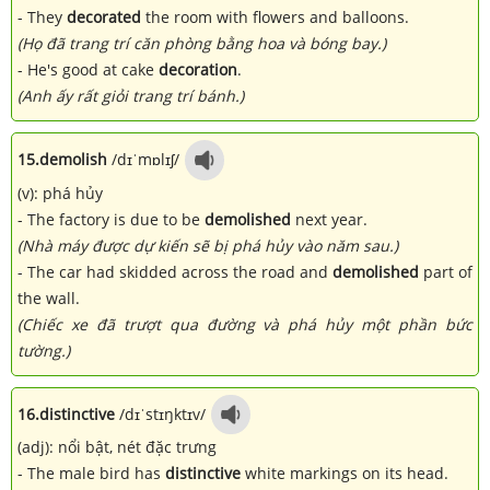
- They
decorated
the room with flowers and balloons.
(Họ đã trang trí căn phòng bằng hoa và bóng bay.)
- He's good at cake
decoration
.
(Anh ấy rất giỏi trang trí bánh.)
15.
demolish
/dɪˈmɒlɪʃ/
(v): phá hủy
- The factory is due to be
demolished
next year.
(Nhà máy được dự kiến sẽ bị phá hủy vào năm sau.)
- The car had skidded across the road and
demolished
part of
the wall.
(Chiếc xe đã trượt qua đường và phá hủy một phần bức
tường.)
16.
distinctive
/dɪˈstɪŋktɪv/
(adj): nổi bật, nét đặc trưng
- The male bird has
distinctive
white markings on its head.