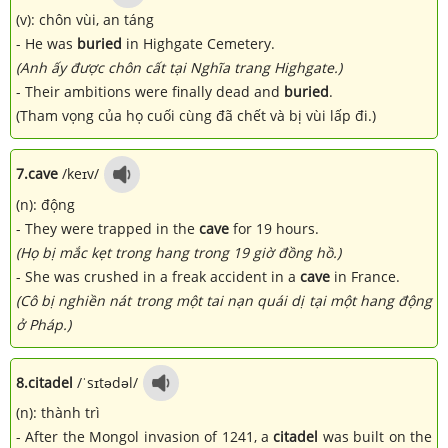
(v): chôn vùi, an táng
- He was
buried
in Highgate Cemetery.
(Anh ấy được chôn cất tại Nghĩa trang Highgate.)
- Their ambitions were finally dead and
buried
.
(Tham vọng của họ cuối cùng đã chết và bị vùi lấp đi.)
7.
cave
/keɪv/
(n): động
- They were trapped in the
cave
for 19 hours.
(Họ bị mắc kẹt trong hang trong 19 giờ đồng hồ.)
- She was crushed in a freak accident in a
cave
in France.
(Cô bị nghiền nát trong một tai nạn quái dị tại một hang động
ở Pháp.)
8.
citadel
/ˈsɪtədəl/
(n): thành trì
- After the Mongol invasion of 1241, a
citadel
was built on the