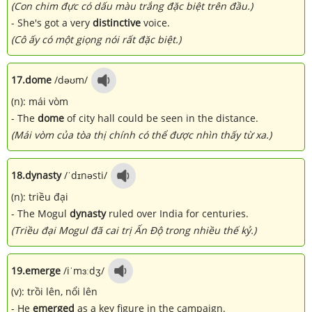
(Con chim đực có dấu màu trắng đặc biệt trên đầu.)
- She's got a very
distinctive
voice.
(Cô ấy có một giọng nói rất đặc biệt.)
17.
dome
/dəʊm/
(n): mái vòm
- The
dome
of city hall could be seen in the distance.
(Mái vòm của tòa thị chính có thể được nhìn thấy từ xa.)
18.
dynasty
/ˈdɪnəsti/
(n): triều đại
- The Mogul
dynasty
ruled over India for centuries.
(Triều đại Mogul đã cai trị Ấn Độ trong nhiều thế kỷ.)
19.
emerge
/iˈmɜːdʒ/
(v): trồi lên, nổi lên
- He
emerged
as a key figure in the campaign.