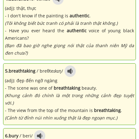
(adj): thật, thực
- I don't know if the painting is
authentic
.
(Tôi không biết bức tranh có phải là tranh thật không.)
- Have you ever heard the
authentic
voice of young black
Americans?
(Bạn đã bao giờ nghe giọng nói thật của thanh niên Mỹ da
đen chưa?)
5.
breathtaking
/ˈbreθteɪkɪŋ/
(adj): đẹp đến ngỡ ngàng
- The scene was one of
breathtaking
beauty.
(Khung cảnh đó chính là một trong những cảnh đẹp tuyệt
vời.)
- The view from the top of the mountain is
breathtaking
.
(Cảnh từ đỉnh núi nhìn xuống thật là đẹp ngoạn mục.)
6.
bury
/ˈberi/