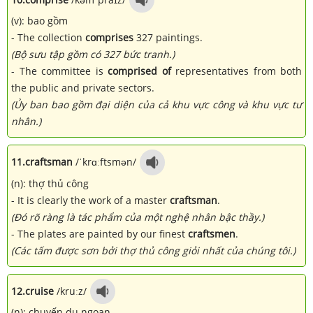
(v): bao gồm
- The collection
comprises
327 paintings.
(Bộ sưu tập gồm có 327 bức tranh.)
- The committee is
comprised of
representatives from both
the public and private sectors.
(Ủy ban bao gồm đại diện của cả khu vực công và khu vực tư
nhân.)
11.
craftsman
/ˈkrɑːftsmən/
(n): thợ thủ công
- It is clearly the work of a master
craftsman
.
(Đó rõ ràng là tác phẩm của một nghệ nhân bậc thầy.)
- The plates are painted by our finest
craftsmen
.
(Các tấm được sơn bởi thợ thủ công giỏi nhất của chúng tôi.)
12.
cruise
/kruːz/
(n): chuyến du ngoạn