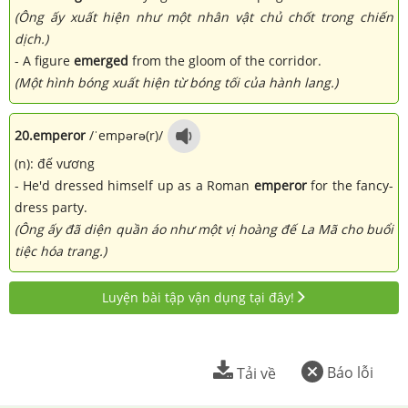
(Ông ấy xuất hiện như một nhân vật chủ chốt trong chiến
dịch.)
- A figure
emerged
from the gloom of the corridor.
(Một hình bóng xuất hiện từ bóng tối của hành lang.)
20.
emperor
/ˈempərə(r)/
(n): đế vương
- He'd dressed himself up as a Roman
emperor
for the fancy-
dress party.
(Ông ấy đã diện quần áo như một vị hoàng đế La Mã cho buổi
tiệc hóa trang.)
Luyện bài tập vận dụng tại đây!
Báo lỗi
Tải về