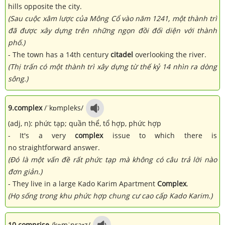
hills opposite the city.
(Sau cuộc xâm lược của Mông Cổ vào năm 1241, một thành trì
đã được xây dựng trên những ngọn đồi đối diện với thành
phố.)
- The town has a 14th century
citadel
overlooking the river.
(Thị trấn có một thành trì xây dựng từ thế kỷ 14 nhìn ra dòng
sông.)
9.
complex
/ˈkɒmpleks/
(adj, n): phức tạp; quần thể, tổ hợp, phức hợp
- It's a very
complex
issue to which there is
no straightforward answer.
(Đó là một vấn đề rất phức tạp mà không có câu trả lời nào
đơn giản.)
- They live in a large Kado Karim Apartment
Complex
.
(Họ sống trong khu phức hợp chung cư cao cấp Kado Karim.)
10.
comprise
/kəmˈpraɪz/