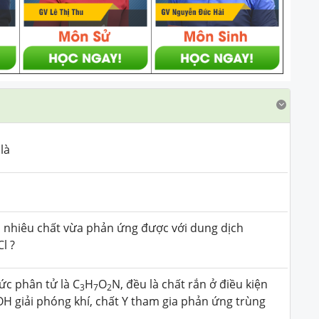
là
 nhiêu chất vừa phản ứng được với dung dịch
l ?
ức phân tử là C
H
O
N, đều là chất rắn ở điều kiện
3
7
2
H giải phóng khí, chất Y tham gia phản ứng trùng