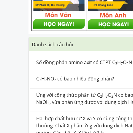
Danh sách câu hỏi
Số đồng phân amino axit có CTPT C
H
O
N 
3
7
2
C
H
NO
có bao nhiêu đồng phân?
3
7
2
Ứng với công thức phân tử C
H
O
N có bao
2
7
2
NaOH, vừa phản ứng được với dung dịch HC
Hai hợp chất hữu cơ X và Y có cùng công th
thường. Chất X phản ứng với dung dịch NaO
ngưng. Các chất X, Y lần lượt là