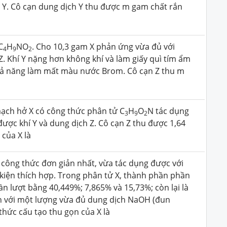
h Y. Cô cạn dung dịch Y thu được m gam chất rắn
C
H
NO
. Cho 10,3 gam X phản ứng vừa đủ với
4
9
2
Z. Khí Y nặng hơn không khí và làm giấy quì tím ẩm
hả năng làm mất màu nước Brom. Cô cạn Z thu m
ạch hở X có công thức phân tử C
H
O
N tác dụng
3
9
2
ược khí Y và dung dịch Z. Cô cạn Z thu được 1,64
của X là
 công thức đơn giản nhất, vừa tác dụng được với
 kiện thích hợp. Trong phân tử X, thành phần phần
ần lượt bằng 40,449%; 7,865% và 15,73%; còn lại là
àn với một lượng vừa đủ dung dịch NaOH (đun
hức cấu tạo thu gọn của X là