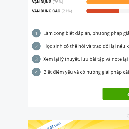
(
76
%)
VẬN DỤNG
(
21
%)
VẬN DỤNG CAO
Làm xong biết đáp án, phương pháp giải 
1
Học sinh có thể hỏi và trao đổi lại nếu 
2
Xem lại lý thuyết, lưu bài tập và note lại
3
Biết điểm yếu và có hướng giải pháp cải
4
B
Q