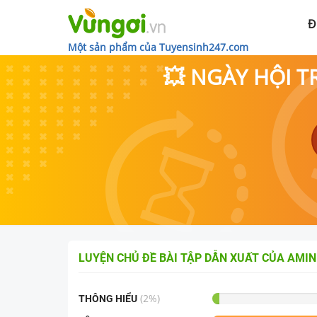
Đ
Một sản phẩm của Tuyensinh247.com
💥 NGÀY HỘI T
LUYỆN CHỦ ĐỀ
BÀI TẬP DẪN XUẤT CỦA AMIN
(
2
%)
THÔNG HIỂU