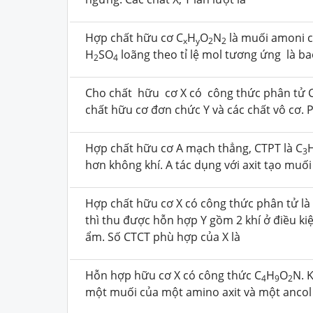
Hợp chất hữu cơ C
H
O
N
là muối amoni c
x
y
2
2
H
SO
loãng theo tỉ lệ mol tương ứng là b
2
4
Cho chất hữu cơ X có công thức phân tử 
chất hữu cơ đơn chức Y và các chất vô cơ. P
Hợp chất hữu cơ A mạch thẳng, CTPT là C
3
hơn không khí. A tác dụng với axit tạo muối
Hợp chất hữu cơ X có công thức phân tử là
thì thu được hỗn hợp Y gồm 2 khí ở điều k
ẩm. Số CTCT phù hợp của X là
Hỗn hợp hữu cơ X có công thức C
H
O
N. 
4
9
2
một muối của một amino axit và một ancol 