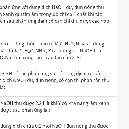
phản ứng với dung dịch NaOH dư, đun nóng thu
 xanh quì tím ẩm trong đó chỉ có 1 chất khi tác
ịch sau phản ứng đem cô cạn chỉ thu được các hợp
 và có công thức phân tử là C
H
O
N. X tác dụng
3
7
2
ân tử là C
H
O
NNa ; Y tác dụng với NaOH thu
2
4
2
O
Na. Tìm công thức cấu tạo của X, Y?
2
O
N có thể phản ứng với cả dung dịch axit và
11
3
g dịch NaOH dư, đun nóng, cô cạn thì phần rắn thu
là:
i NaOH thu được 2,24 lít khí Y có khả năng làm xanh
 được sau phản ứng là :
i dung dịch chứa 0,2 mol NaOH đun nóng thu được