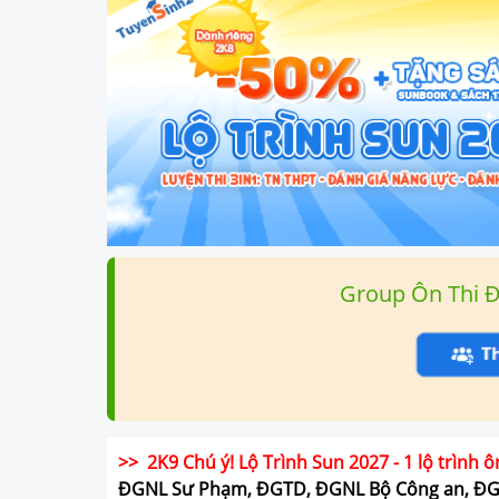
Group Ôn Thi 
>> 2K9 Chú ý! Lộ Trình Sun 2027 - 1 lộ trình ô
ĐGNL Sư Phạm, ĐGTD, ĐGNL Bộ Công an, Đ