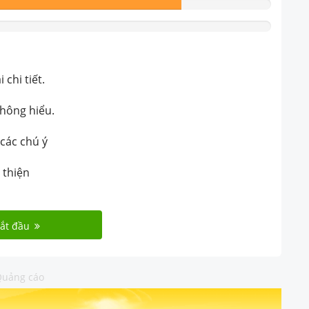
chi tiết.
không hiểu.
 các chú ý
 thiện
ắt đầu
uảng cáo