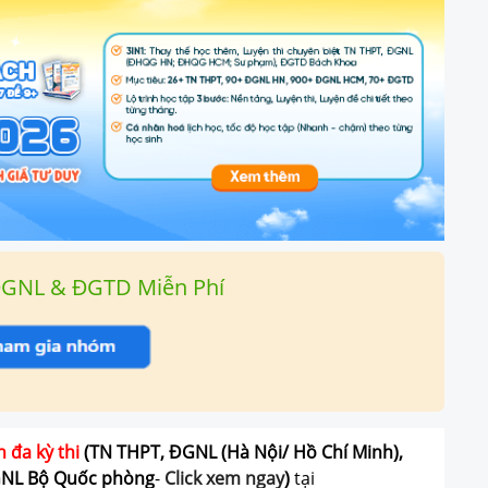
ĐGNL & ĐGTD Miễn Phí
n đa kỳ thi
(TN THPT, ĐGNL (Hà Nội/ Hồ Chí Minh),
GNL Bộ Quốc phòng
-
Click xem ngay
)
tại