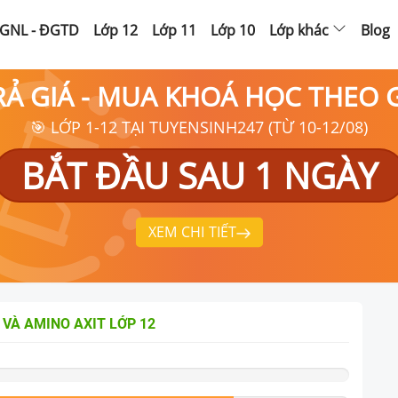
GNL - ĐGTD
Lớp 12
Lớp 11
Lớp 10
Lớp khác
Blog
RẢ GIÁ - MUA KHOÁ HỌC THEO
🎯 LỚP 1-12 TẠI TUYENSINH247 (TỪ 10-12/08)
BẮT ĐẦU SAU 1 NGÀY
XEM CHI TIẾT
 VÀ AMINO AXIT
LỚP 12