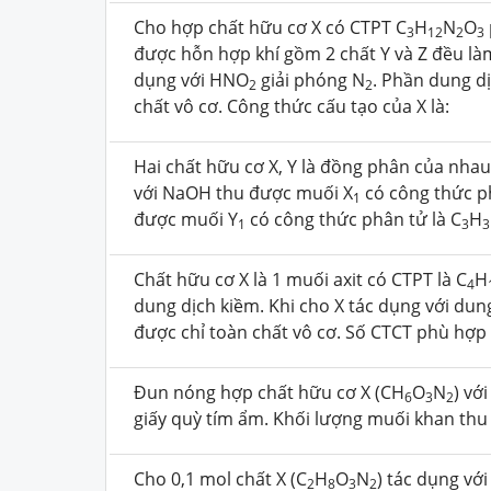
Cho hợp chất hữu cơ X có CTPT C
H
N
O
3
12
2
3
được hỗn hợp khí gồm 2 chất Y và Z đều làm
dụng với HNO
giải phóng N
. Phần dung d
2
2
chất vô cơ. Công thức cấu tạo của X là:
Hai chất hữu cơ X, Y là đồng phân của nhau
với NaOH thu được muối X
có công thức ph
1
được muối Y
có công thức phân tử là C
H
1
3
3
Chất hữu cơ X là 1 muối axit có CTPT là C
H
4
dung dịch kiềm. Khi cho X tác dụng với dun
được chỉ toàn chất vô cơ. Số CTCT phù hợp 
Đun nóng hợp chất hữu cơ X (CH
O
N
) vớ
6
3
2
giấy quỳ tím ẩm. Khối lượng muối khan thu
Cho 0,1 mol chất X (C
H
O
N
) tác dụng vớ
2
8
3
2