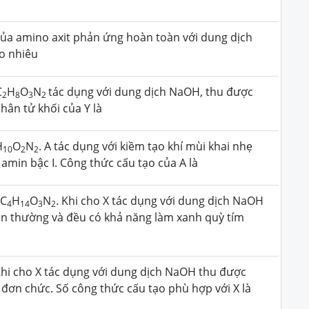
ủa amino axit phản ứng hoàn toàn với dung dịch
ao nhiêu
C
H
O
N
tác dụng với dung dịch NaOH, thu được
2
8
3
2
hân tử khối của Y là
H
O
N
. A tác dụng với kiềm tạo khí mùi khai nhẹ
10
2
2
 amin bậc I. Công thức cấu tạo của A là
 C
H
O
N
. Khi cho X tác dụng với dung dịch NaOH
4
14
3
2
iện thường và đều có khả năng làm xanh quỳ tím
Khi cho X tác dụng với dung dịch NaOH thu được
đơn chức. Số công thức cấu tạo phù hợp với X là