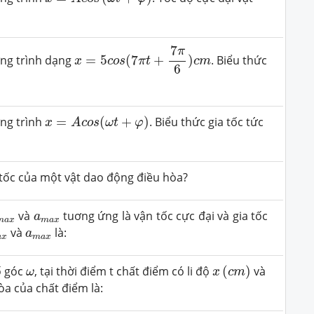
x
=
5
c
o
s
(
7
π
t
+
7
π
6
)
c
m
7
π
ơng trình dạng
=
5
(
7
+
)
. Biểu thức
x
c
o
s
π
t
c
m
6
x
=
A
c
o
s
(
ω
t
+
φ
)
ng trình
=
(
+
)
. Biểu thức gia tốc tức
x
A
c
o
s
ω
t
φ
a tốc của một vật dao động điều hòa?
m
a
x
a
m
a
x
và
tuơng ứng là vận tốc cực đại và gia tốc
a
m
a
x
m
a
x
m
a
x
a
m
a
x
và
là:
a
a
x
m
a
x
x
(
c
m
)
ω
ố góc
, tại thời điểm t chất điểm có li độ
(
)
và
ω
x
c
m
òa của chất điểm là: