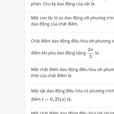
phần. Chu kỳ dao động của vật là:
Một con lắc lò xo dao động với phương trì
dao động của chất điểm.
Chất điểm dao động điều hòa với phương t
2
π
3
2
π
điểm khi pha dao động bằng
là:
3
Một chất điểm dao động điều hòa với phươ
thời của chất điểm là:
Một vật dao động điều hòa có phương trìn
t
=
0
,
25
(
s
)
điểm
=
0
,
25
(
)
là:
t
s
Một chất điểm dao động điều hòa với phươ