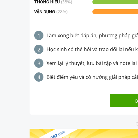
(
38
%)
THÔNG HIỂU
(
28
%)
VẬN DỤNG
Làm xong biết đáp án, phương pháp giải 
1
Học sinh có thể hỏi và trao đổi lại nếu 
2
Xem lại lý thuyết, lưu bài tập và note lại
3
Biết điểm yếu và có hướng giải pháp cải
4
B
Q