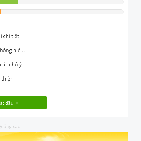
chi tiết.
không hiểu.
 các chú ý
 thiện
ắt đầu
uảng cáo