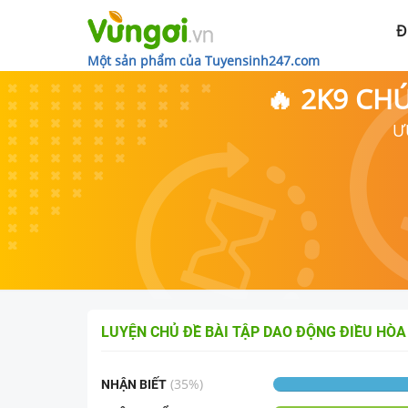
Đ
Một sản phẩm của Tuyensinh247.com
🔥 2K9 CH
Ư
LUYỆN CHỦ ĐỀ
BÀI TẬP DAO ĐỘNG ĐIỀU HÒA
(
35
%)
NHẬN BIẾT