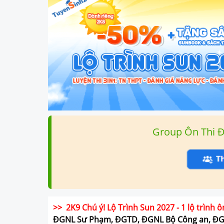
Group Ôn Thi 
>> 2K9 Chú ý! Lộ Trình Sun 2027 - 1 lộ trình ô
ĐGNL Sư Phạm, ĐGTD, ĐGNL Bộ Công an, Đ