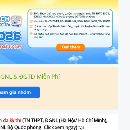
ĐGNL & ĐGTD Miễn Phí
n đa kỳ thi
(TN THPT, ĐGNL (Hà Nội/ Hồ Chí Minh),
GNL Bộ Quốc phòng
-
Click xem ngay
)
tại