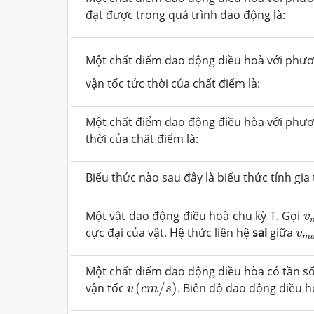
đạt được trong quá trình dao động là:
Một chất điểm dao động điều hoà với phư
vận tốc tức thời của chất điểm là:
Một chất điểm dao động điều hòa với phươ
thời của chất điểm là:
Biểu thức nào sau đây là biểu thức tính gi
v
Một vật dao động điều hoà chu kỳ
T
.
Gọi
v
v
cực đại của vật. Hệ thức liên hệ
sai
giữa
v
m
Một chất điểm dao động điều hòa có tần s
v
(
c
m
/
s
)
vận tốc
(
/
)
. Biên độ dao động điều h
v
c
m
s