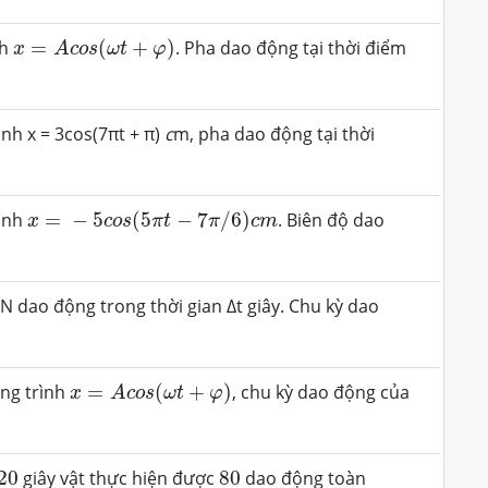
x
=
A
c
o
s
(
ω
t
+
φ
)
nh
=
(
+
)
. Pha dao động tại thời điểm
x
A
c
o
s
ω
t
φ
ình x =
3
cos(
7
πt +
π)
c
m, pha dao động tại thời
x
=
−
5
c
o
s
(
5
π
t
−
7
π
/
6
)
c
m
rình
=
−
5
(
5
−
7
/
6
)
. Biên độ dao
x
c
o
s
π
t
π
c
m
 N dao động trong thời gian
∆
t giây. Chu kỳ dao
x
=
A
c
o
s
(
ω
t
+
φ
)
ng trình
=
(
+
)
, chu kỳ dao động của
x
A
c
o
s
ω
t
φ
20
80
20
giây vật thực hiện được
80
dao động toàn