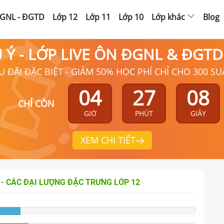
GNL - ĐGTD
Lớp 12
Lớp 11
Lớp 10
Lớp khác
Blog
Ú Ý - LỚP LIVE ÔN ĐGNL & ĐGT
U ĐÃI ĐẶC BIỆT - GIẢM 50% HỌC PHÍ CHỈ CHO 300 SU
04
27
06
CHỈ CÒN
GIỜ
PHÚT
GIÂY
XEM CHI TIẾT
 - CÁC ĐẠI LƯỢNG ĐẶC TRƯNG
LỚP 12