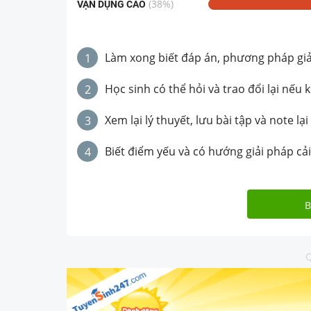
(
38
%)
VẬN DỤNG CAO
Làm xong biết đáp án, phương pháp giải 
1
Học sinh có thể hỏi và trao đổi lại nếu 
2
Xem lại lý thuyết, lưu bài tập và note lại
3
Biết điểm yếu và có hướng giải pháp cải
4
B
Q