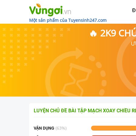
Đ
Một sản phẩm của Tuyensinh247.com
🔥 2K9 CH
Ư
LUYỆN CHỦ ĐỀ
BÀI TẬP MẠCH XOAY CHIỀU R
(
63
%)
VẬN DỤNG