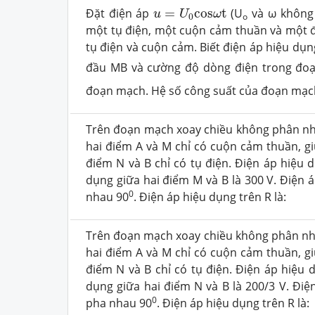
u
=
U
0
c
o
s
ω
t
Đặt điện áp
=
c
o
s
t
(U
và ω không 
u
U
ω
o
0
một tụ điện, một cuộn cảm thuần và một đi
tụ điện và cuộn cảm. Biết điện áp hiệu dụ
đầu MB và cường độ dòng điện trong đo
đoạn mạch. Hệ số công suất của đoạn mạc
Trên đoạn mạch xoay chiều không phân nhá
hai điểm A và M chỉ có cuộn cảm thuần, gi
điểm N và B chỉ có tụ điện. Điện áp hiệu 
dụng giữa hai điểm M và B là 300 V. Điện 
0
nhau 90
. Điện áp hiệu dụng trên R là:
Trên đoạn mạch xoay chiều không phân nhá
hai điểm A và M chỉ có cuộn cảm thuần, gi
điểm N và B chỉ có tụ điện. Điện áp hiệu 
dụng giữa hai điểm N và B là 200/3 V. Đi
0
pha nhau 90
. Điện áp hiệu dụng trên R là: