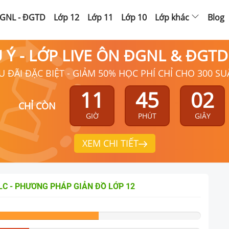
GNL - ĐGTD
Lớp 12
Lớp 11
Lớp 10
Lớp khác
Blog
Ú Ý - LỚP LIVE ÔN ĐGNL & ĐGT
U ĐÃI ĐẶC BIỆT - GIẢM 50% HỌC PHÍ CHỈ CHO 300 SU
11
45
00
CHỈ CÒN
GIỜ
PHÚT
GIÂY
XEM CHI TIẾT
LC - PHƯƠNG PHÁP GIẢN ĐỒ
LỚP 12