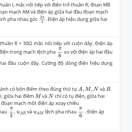
uần L mắc nối tiếp với điện trở thuần R, đoạn MB
u đoạn mạch AM và điện áp giữa hai đầu đoạn mạch
2
π
3
2
π
lệch pha nhau góc
. Điện áp hiệu dụng giữa hai
3
huần R = 30Ω mắc nối tiếp với cuộn dây. Điện áp
π
6
π
 điện trong mạch lệch pha
so với điện áp hai đầu
6
 hai đầu cuộn dây. Cường độ dòng điện hiệu dụng
A
,
M
,
N
B
ánh có bốn điểm theo đúng thứ tự
,
,
và
.
A
M
N
B
M
N
n, giữa hai điểm
và
chỉ có tụ điện, giữa hai
M
N
u đoạn mạch một điện áp xoay chiều
π
3
π
6
π
π
u
A
B
u
A
M
nhau
,
và
lệch pha nhau
. Điện áp
u
u
A
B
A
M
3
6