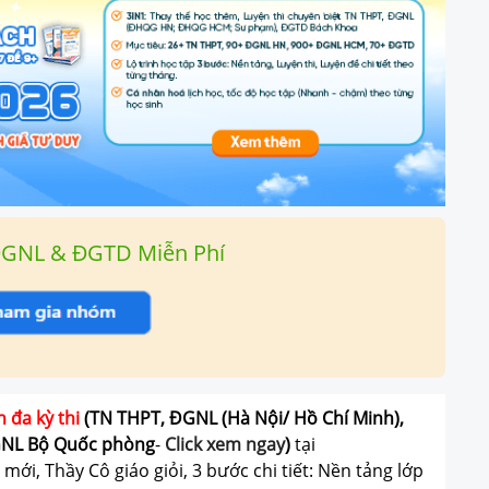
ĐGNL & ĐGTD Miễn Phí
n đa kỳ thi
(TN THPT, ĐGNL (Hà Nội/ Hồ Chí Minh),
GNL Bộ Quốc phòng
-
Click xem ngay
)
tại
ới, Thầy Cô giáo giỏi, 3 bước chi tiết: Nền tảng lớp