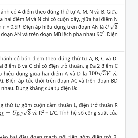
nh có 4 điểm theo đúng thứ tự A, M, N và B. Giữa
ữa hai điểm M và N chỉ có cuộn dây, giữa hai điểm N
U
3
√
ần r = 0,5R. Điện áp hiệu dụng trên đoạn AN là
3
U
0
ên đoạn AN và trên đoạn MB lệch pha nhau 90
. Điện
ánh có bốn điểm theo đúng thứ tự A, B, C và D.
ai điểm B và C chỉ có điện trở thuần, giữa 2 điểm C
100
3
V
√
p hiệu dụng giữa hai điểm A và D là
100
3
và
V
). Điện áp tức thời trên đoạn AC và trên đoạn BD
g nhau. Dung kháng của tụ điện là:
ng thứ tự gồm cuộn cảm thuần L, điện trở thuần R
R
L
=
U
R
C
3
2
√
=
3
và R
= L/C. Tính hệ số công suất của
U
R
L
R
C
vào hai đầu đoạn mạch nối tiếp gồm điện trở R,