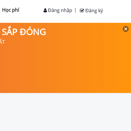
Học phí
Đăng nhập
Đăng ký
D SẮP ĐÓNG
ẤT