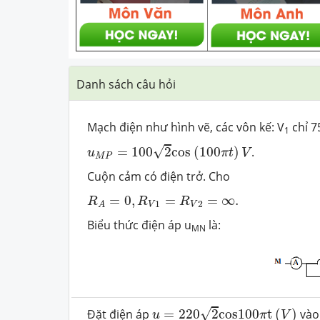
Danh sách câu hỏi
Mạch điện như hình vẽ, các vôn kế: V
chỉ 7
1
u
M
P
=
100
2
c
o
s
(
100
π
t
)
V
√
=
100
2
c
o
s
(
100
)
.
u
π
t
V
M
P
Cuộn cảm có điện trở. Cho
R
A
=
0
,
R
V
1
=
R
V
2
=
∞
.
=
0
,
=
=
∞
.
R
R
R
1
2
V
V
A
Biểu thức điện áp u­
là:
MN
u
=
220
2
c
o
s
100
π
t
(
V
)
√
Đặt điện áp
=
220
2
c
o
s
100
t
(
)
vào
u
π
V