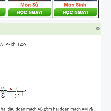
5V, V
chỉ 125V,
2
 hai đầu đoạn mạch AB gồm hai đoạn mạch AM và