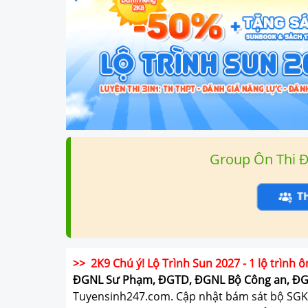
Group Ôn Thi 
>> 2K9 Chú ý! Lộ Trình Sun 2027 - 1 lộ trình ô
ĐGNL Sư Phạm, ĐGTD, ĐGNL Bộ Công an, Đ
Tuyensinh247.com.
Cập nhật bám sát bộ SGK m