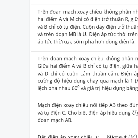
Trên đoạn mạch xoay chiều không phân nhá
hai điểm A và M chỉ có điện trở thuần R, gi
và B chỉ có tụ điện. Cuộn dây điện trở thu
và trên đoạn MB là U. Điện áp tức thời tr
áp tức thời u
sớm pha hơn dòng điện là:
AN
Trên đoạn mạch xoay chiều không phân nh
Giữa hai điểm A và B chỉ có tụ điện, giữa h
và D chỉ có cuộn cảm thuần cảm. Điện á
cường độ hiệu dụng chạy qua mạch là 1 (A
0
lệch pha nhau 60
và giá trị hiệu dụng bằn
Mạch điện xoay chiều nối tiếp AB theo đú
U
và tụ điện C. Cho biết điện áp hiệu dụng
U
đoạn mạch AB.
u
=
80
c
o
s
ω
t
(
V
)
Đặt điện áp xoay chiều
=
80
o
s
t
(
)
u
c
ω
V