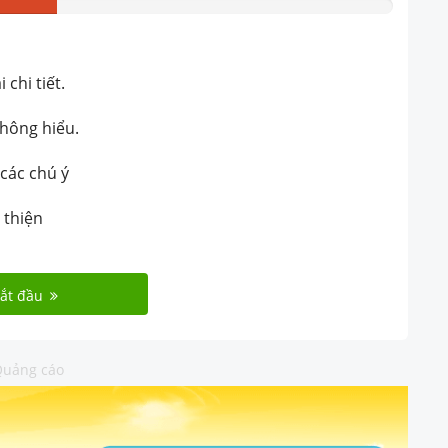
chi tiết.
không hiểu.
 các chú ý
 thiện
ắt đầu
uảng cáo