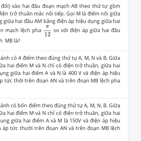
đổi) vào hai đầu đoạn mạch AB theo thứ tự gồm
ện trở thuần mắc nối tiếp. Gọi M là điểm nối giữa
ng giữa hai đầu AM bằng điện áp hiệu dụng giữa hai
π
12
π
ạn mạch lệch pha
so với điện áp giữa hai đầu
12
h MB là?
nh có 4 điểm theo đúng thứ tự A, M, N và B. Giữa
ữa hai điểm M và N chỉ có điện trở thuần, giữa hai
dụng giữa hai điểm A và N là 400 V và điện áp hiệu
áp tức thời trên đoạn AN và trên đoạn MB lệch pha
nh có bốn điểm theo đúng thứ tự A, M, N, B. Giữa
ữa hai điểm M và N chỉ có điện trở thuần, giữa hai
dụng giữa hai điểm A và M là 150V và điện áp hiệu
ện áp tức thười trên đoạn AN và trên đoạn MB lệch