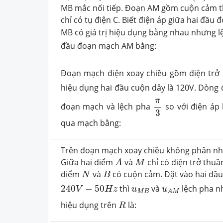
MB mắc nối tiếp. Đoạn AM gồm cuộn cảm th
chỉ có tụ điện C. Biết điện áp giữa hai đầ
MB có giá trị hiệu dụng bằng nhau nhưng 
đầu đoạn mạch AM bằng:
Đoạn mạch điện xoay chiều gồm điện trở t
hiệu dụng hai đầu cuộn dây là 120V. Dòng
π
3
π
đoạn mạch và lệch pha
so với điện áp
3
qua mạch bằng:
Trên đoạn mạch xoay chiều không phân nh
A
M
Giữa hai điểm
và
chỉ có điện trở thuầ
A
M
N
B
điểm
và
có cuộn cảm. Đặt vào hai đầ
N
B
240
V
−
50
H
z
u
M
B
u
A
M
240
−
50
thì
và
lệch pha 
V
H
z
u
u
M
B
A
M
R
hiệu dụng trên
là:
R