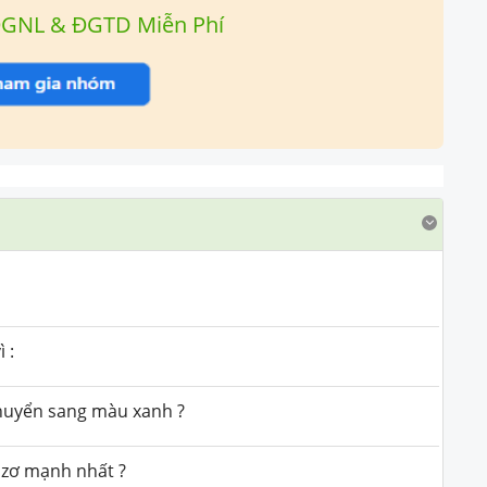
ĐGNL & ĐGTD Miễn Phí
 :
chuyển sang màu xanh ?
azơ mạnh nhất ?