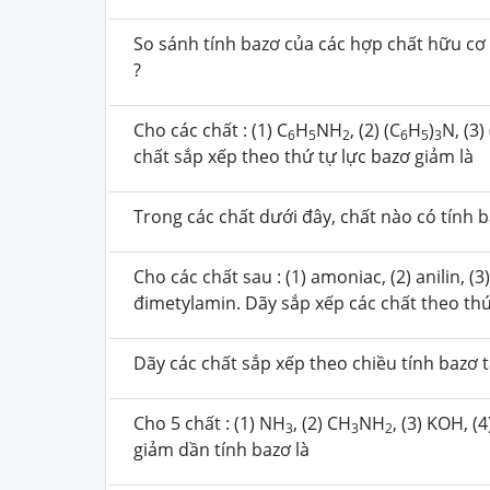
So sánh tính bazơ của các hợp chất hữu cơ
?
Cho các chất : (1) C
­H
NH
, (2) (C
H
)
N, (3)
6
5
2
6
5
3
chất sắp xếp theo thứ tự lực bazơ giảm là
Trong các chất dưới đây, chất nào có tính b
Cho các chất sau : (1) amoniac, (2) anilin, (3)
đimetylamin. Dãy sắp xếp các chất theo thứ
Dãy các chất sắp xếp theo chiều tính bazơ 
Cho 5 chất : (1) NH
, (2) CH
NH
, (3) KOH, (4
3
3
2
giảm dần tính bazơ là