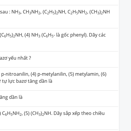
 sau : NH
, CH
NH
, (C
H
)
NH, C
H
NH
, (CH
)
NH
3
3
2
2
5
2
2
5
2
3
2
 (C
H
)
NH, (4) NH
(C
H
- là gốc phenyl). Dãy các
6
5
2
3
6
5
azơ yếu nhất ?
 p-nitroanilin, (4) p-metylanilin, (5) metylamin, (6)
 tự lực bazơ tăng dần là
tăng dần là
) C
H
NH
, (5) (CH
)
NH. Dãy sắp xếp theo chiều
6
5
2
3
2