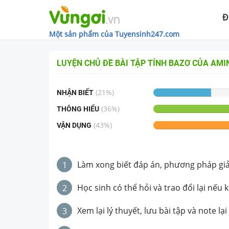
Đ
Một sản phẩm của Tuyensinh247.com
LUYỆN CHỦ ĐỀ
BÀI TẬP TÍNH BAZƠ CỦA AMI
(
21
%)
NHẬN BIẾT
(
36
%)
THÔNG HIỂU
(
43
%)
VẬN DỤNG
Làm xong biết đáp án, phương pháp giải 
1
Học sinh có thể hỏi và trao đổi lại nếu 
2
Xem lại lý thuyết, lưu bài tập và note lại
3