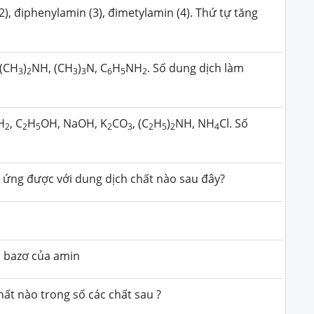
2), điphenylamin (3), đimetylamin (4). Thứ tự tăng
 (CH
)
NH, (CH
)
N, C
H
NH
. Số dung dịch làm
3
2
3
3
6
5
2
H
, C
H
OH, NaOH, K
CO
, (C
H
)
NH, NH
Cl. Số
2
2
5
2
3
2
5
2
4
 ứng được với dung dịch chất nào sau đây?
h bazơ của amin
ất nào trong số các chất sau ?