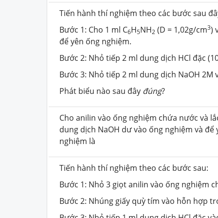
Tiến hành thí nghiệm theo các bước sau đâ
3
Bước 1: Cho 1 ml C
H
NH
(D = 1,02g/cm
)
6
5
2
để yên ống nghiệm.
Bước 2: Nhỏ tiếp 2 ml dung dịch HCl đặc (1
Bước 3: Nhỏ tiếp 2 ml dung dịch NaOH 2M v
Phát biểu nào sau đây
đúng
?
Cho anilin vào ống nghiệm chứa nước và lắc
dung dịch NaOH dư vào ống nghiệm và để y
nghiệm là
Tiến hành thí nghiệm theo các bước sau:
Bước 1: Nhỏ 3 giọt anilin vào ống nghiệm ch
Bước 2: Nhúng giấy quỳ tím vào hỗn hợp tro
Bước 3: Nhỏ tiếp 1 ml dung dịch HCl đặc và