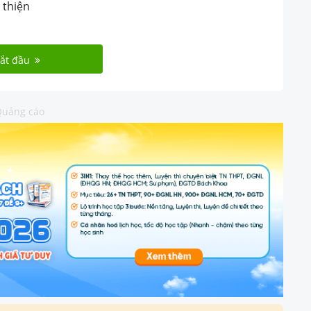
 thiện
ắt đầu
uảng cáo