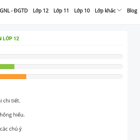
GNL - ĐGTD
Lớp 12
Lớp 11
Lớp 10
Lớp khác
Blog
N
LỚP 12
chi tiết.
không hiểu.
 các chú ý