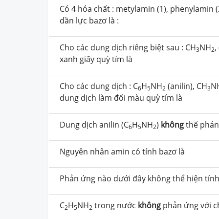
Có 4 hóa chất : metylamin (1), phenylamin (
dần lực bazơ là :
Cho các dung dịch riêng biệt sau : CH
NH
,
3
2
xanh giấy quỳ tím là
Cho các dung dịch : C
H
NH
(anilin), CH
N
6
5
2
3
dung dịch làm đổi màu quỳ tím là
Dung dịch anilin (C
H
NH
)
không
thể phản
6
5
2
Nguyên nhân amin có tính bazơ là
Phản ứng nào dưới đây không thể hiện tín
C
H
NH
trong nước
không
phản ứng với ch
2
5
2