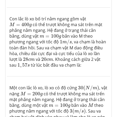
Con lắc lò xo bố trí nằm ngang gồm vật
M
=
400
g
=
400
có thể trượt không ma sát trên mặt
M
g
phẳng nằm ngang. Hệ đang ở trạng thái cân
m
=
100
g
bằng, dùng vật
=
100
bắn vào M theo
m
g
1
m
/
s
phương ngang với tốc độ
1
/
, va chạm là hoàn
m
s
toàn đàn hồi. Sau va chạm vật M dao động điều
hòa, chiều dài cực đại và cực tiểu của lò xo lần
28
c
m
20
c
m
lượt là
28
và
20
. Khoảng cách giữa 2 vật
c
m
c
m
1
,
57
s
sau
1
,
57
từ lúc bắt đầu va chạm là:
s
30
(
N
/
m
)
Một con lắc lò xo, lò xo có độ cứng
30
(
/
)
, vật
N
m
M
=
200
g
nặng
=
200
có thể trượt không ma sát trển
M
g
mặt phẳng nằm ngang. Hệ đang ở trạng thái cân
M
m
=
100
g
bằng, dùng một vật
=
100
bắn vào
theo
m
g
M
3
(
m
/
s
)
phương nằm ngang với tốc độ
3
(
/
)
. Sau va
m
s