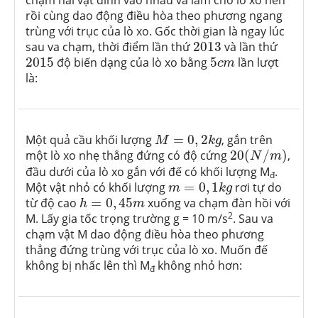
chạm hai vật dính vào nhau và làm cho lò xo nén
rồi cùng dao động điều hòa theo phương ngang
trùng với trục của lò xo. Gốc thời gian là ngay lúc
2013
sau va chạm, thời điểm lần thứ
2013
và lần thứ
2015
5
c
m
2015
độ biến dạng của lò xo bằng
5
lần lượt
c
m
là:
M
=
0
,
2
k
g
Một quả cầu khối lượng
=
0
,
2
, gắn trên
M
k
g
20
(
N
/
m
)
một lò xo nhẹ thẳng đứng có độ cứng
20
(
/
)
,
N
m
đầu dưới của lò xo gắn với đế có khối lượng M
.
đ
m
=
0
,
1
k
g
Một vật nhỏ có khối lượng
=
0
,
1
rơi tự do
m
k
g
h
=
0
,
45
m
từ độ cao
=
0
,
45
xuống va chạm đàn hồi với
h
m
2
M. Lấy gia tốc trọng trường g = 10 m/s
. Sau va
chạm vật M dao động điều hòa theo phương
thẳng đứng trùng với trục của lò xo. Muốn đế
không bị nhấc lên thì M
không nhỏ hơn:
đ