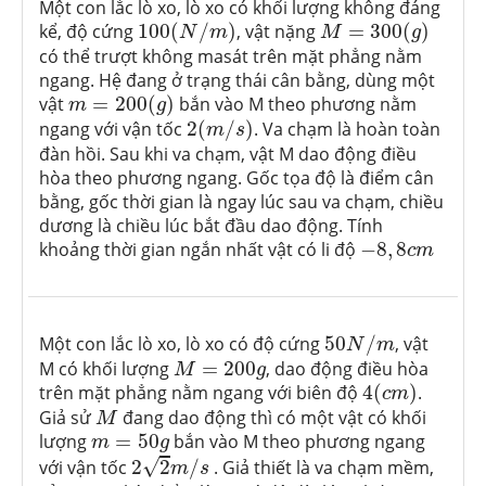
Một con lắc lò xo, lò xo có khối lượng không đáng
100
(
N
/
m
)
M
=
300
(
g
)
kể, độ cứng
100
(
/
)
, vật nặng
=
300
(
)
N
m
M
g
có thể trượt không masát trên mặt phẳng nằm
ngang. Hệ đang ở trạng thái cân bằng, dùng một
m
=
200
(
g
)
vật
=
200
(
)
bắn vào M theo phương nằm
m
g
2
(
m
/
s
)
ngang với vận tốc
2
(
/
)
. Va chạm là hoàn toàn
m
s
đàn hồi. Sau khi va chạm, vật M dao động điều
hòa theo phương ngang. Gốc tọa độ là điểm cân
bằng, gốc thời gian là ngay lúc sau va chạm, chiều
dương là chiều lúc bắt đầu dao động. Tính
−
8
,
8
c
m
khoảng thời gian ngắn nhất vật có li độ
−
8
,
8
c
m
50
N
/
m
Một con lắc lò xo, lò xo có độ cứng
50
/
, vật
N
m
M
=
200
g
M có khối lượng
=
200
, dao động điều hòa
M
g
4
(
c
m
)
trên mặt phẳng nằm ngang với biên độ
4
(
)
.
c
m
M
Giả sử
đang dao động thì có một vật có khối
M
m
=
50
g
lượng
=
50
bắn vào M theo phương ngang
m
g
2
2
m
/
s
√
với vận tốc
2
2
/
. Giả thiết là va chạm mềm,
m
s