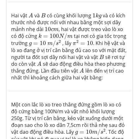
A
B
1
k
g
Hai vật
và
có cùng khối lượng
1
và có kích
A
B
k
g
thước nhỏ được nối với nhau bằng một sợi dây
10
c
m
mảnh nhẹ dài
10
, hai vật được treo vào lò xo
c
m
k
=
100
N
/
m
có độ cứng
=
100
/
tại nơi có gia tốc trọng
k
N
m
g
=
10
m
/
s
2
π
2
=
10
2
2
trường
=
10
/
, lấy
=
10
. Khi hệ vật và
g
m
s
π
lò xo đang ở vị trí cân bằng đủ cao so với mặt đất,
B
người ta đốt sợi dây nối hai vật và vật
sẽ rơi tự
B
A
do còn vật
sẽ dao động điều hòa theo phương
A
A
thẳng đứng. Lần đầu tiên vật
lên đến vị trí cao
A
nhất thì khoảng cách giữa hai vật bằng:
Một con lắc lò xo treo thẳng đứng gồm lò xo có
độ cứng bằng 100N/m và vật nhỏ khối lượng
250g. Từ vị trí cân bằng, kéo vật xuống dưới một
đoạn sao cho lò xo dãn 7,5cm rồi thả nhẹ sau đó
g
=
10
m
/
s
2
2
vật dao động điều hòa. Lấy
=
10
/
. Tốc độ
g
m
s
của vật khi nó đi qua vị trí lò xo không biến dạng