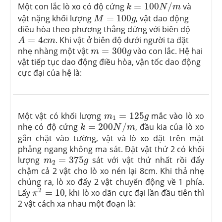
k
=
100
N
/
m
Một con lắc lò xo có độ cứng
=
100
/
và
k
N
m
M
=
100
g
vật nặng khối lượng
=
100
, vật dao động
M
g
điều hòa theo phương thẳng đứng với biên độ
A
=
4
c
m
=
4
. Khi vật ở biên độ dưới người ta đặt
A
c
m
m
=
300
g
nhẹ nhàng một vật
=
300
vào con lắc. Hệ hai
m
g
vật tiếp tục dao động điều hòa, vận tốc dao động
cực đại của hệ là:
m
1
=
125
g
Một vật có khối lượng
=
125
mắc vào lò xo
m
g
1
k
=
200
N
/
m
nhẹ có độ cứng
=
200
/
, đầu kia của lò xo
k
N
m
gắn chặt vào tường, vật và lò xo đặt trên mặt
phẳng ngang không ma sát. Đặt vật thứ 2 có khối
m
2
=
375
g
lượng
=
375
sát với vật thứ nhất rồi đẩy
m
g
2
chậm cả 2 vật cho lò xo nén lại 8cm. Khi thả nhẹ
chúng ra, lò xo đẩy 2 vật chuyển động về 1 phía.
π
2
=
10
2
Lấy
=
10
, khi lò xo dãn cực đại lần đầu tiên thì
π
2 vật cách xa nhau một đoạn là: