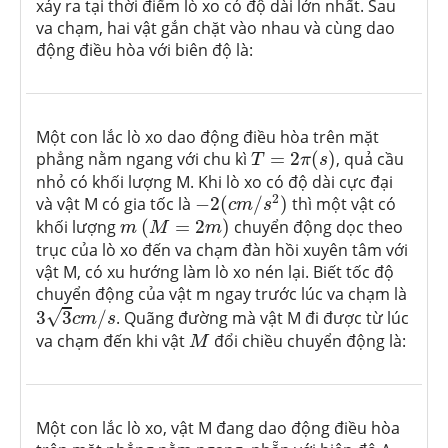
xảy ra tại thời điểm lò xo có độ dài lớn nhất. Sau
va chạm, hai vật gắn chặt vào nhau và cùng dao
động điều hòa với biên độ là:
Một con lắc lò xo dao động điều hòa trên mặt
T
=
2
π
(
s
)
phẳng nằm ngang với chu kì
=
2
(
)
, quả cầu
T
π
s
nhỏ có khối lượng M. Khi lò xo có độ dài cực đại
−
2
(
c
m
/
s
2
)
2
và vật M có gia tốc là
−
2
(
/
)
thì một vật có
c
m
s
(
M
=
2
m
)
m
khối lượng
(
=
2
)
chuyển động dọc theo
m
M
m
trục của lò xo đến va chạm đàn hồi xuyên tâm với
vật M, có xu hướng làm lò xo nén lại. Biết tốc độ
chuyển động của vật m ngay trước lúc va chạm là
3
3
c
m
/
s
√
3
3
/
. Quãng đường mà vật M đi được từ lúc
c
m
s
M
va chạm đến khi vật
đổi chiều chuyển động là:
M
Một con lắc lò xo, vật M đang dao động điều hòa