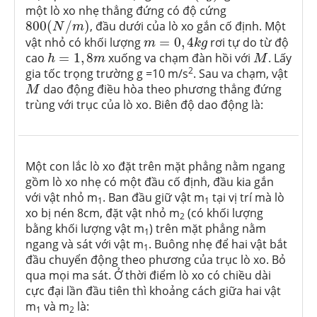
một lò xo nhẹ thẳng đứng có độ cứng
800
(
N
/
m
)
800
(
/
)
, đầu dưới của lò xo gắn cố định. Một
N
m
m
=
0
,
4
k
g
vật nhỏ có khối lượng
=
0
,
4
rơi tự do từ độ
m
k
g
h
=
1
,
8
m
M
cao
=
1
,
8
xuống va chạm đàn hồi với
. Lấy
h
m
M
2
gia tốc trọng trường g =10 m/s
. Sau va chạm, vật
M
dao động điều hòa theo phương thẳng đứng
M
trùng với trục của lò xo. Biên độ dao động là:
Một con lắc lò xo đặt trên mặt phẳng nằm ngang
gồm lò xo nhẹ có một đầu cố định, đầu kia gắn
với vật nhỏ m
. Ban đầu giữ vật m
tại vị trí mà lò
1
1
xo bị nén 8cm, đặt vật nhỏ m
(có khối lượng
2
bằng khối lượng vật m
) trên mặt phẳng nằm
1
ngang và sát với vật m
. Buông nhẹ để hai vật bắt
1
đầu chuyển động theo phương của trục lò xo. Bỏ
qua mọi ma sát. Ở thời điểm lò xo có chiều dài
cực đại lần đầu tiên thì khoảng cách giữa hai vật
m
và m
là:
1
2