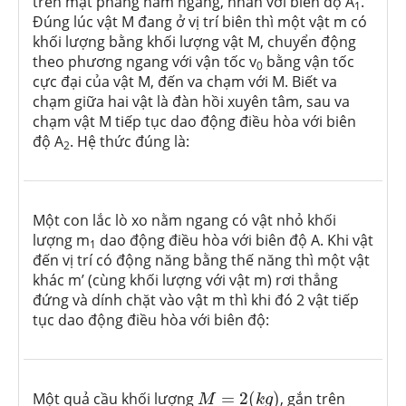
trên mặt phẳng nằm ngang, nhẵn với biên độ A
.
1
Đúng lúc vật M đang ở vị trí biên thì một vật m có
khối lượng bằng khối lượng vật M, chuyển động
theo phương ngang với vận tốc v
bằng vận tốc
0
cực đại của vật M, đến va chạm với M. Biết va
chạm giữa hai vật là đàn hồi xuyên tâm, sau va
chạm vật M tiếp tục dao động điều hòa với biên
độ A
. Hệ thức đúng là:
2
Một con lắc lò xo nằm ngang có vật nhỏ khối
lượng m
dao động điều hòa với biên độ A. Khi vật
1
đến vị trí có động năng bằng thế năng thì một vật
khác m’ (cùng khối lượng với vật m) rơi thẳng
đứng và dính chặt vào vật m thì khi đó 2 vật tiếp
tục dao động điều hòa với biên độ:
M
=
2
(
k
g
)
Một quả cầu khối lượng
=
2
(
)
, gắn trên
M
k
g