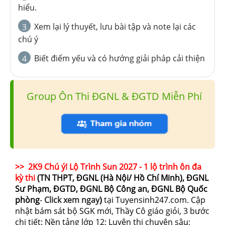
hiểu.
Xem lại lý thuyết, lưu bài tập và note lại các
3
chú ý
Biết điểm yếu và có hướng giải pháp cải thiện
4
Group Ôn Thi ĐGNL & ĐGTD Miễn Phí
>> 2K9 Chú ý! Lộ Trình Sun 2027 - 1 lộ trình ôn đa
kỳ thi
(TN THPT, ĐGNL (Hà Nội/ Hồ Chí Minh), ĐGNL
Sư Phạm, ĐGTD, ĐGNL Bộ Công an, ĐGNL Bộ Quốc
phòng
-
Click xem ngay
)
tại Tuyensinh247.com.
Cập
nhật bám sát bộ SGK mới, Thầy Cô giáo giỏi, 3 bước
chi tiết: Nền tảng lớp 12; Luyện thi chuyên sâu;