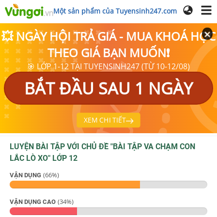
Một sản phẩm của Tuyensinh247.com
💥 NGÀY HỘI TRẢ GIÁ - MUA KHOÁ HỌC
THEO GIÁ BẠN MUỐN❗
🎯 LỚP 1-12 TẠI TUYENSINH247 (TỪ 10-12/08)
BẮT ĐẦU SAU 1 NGÀY
XEM CHI TIẾT
LUYỆN BÀI TẬP VỚI CHỦ ĐỀ "
BÀI TẬP VA CHẠM CON
LẮC LÒ XO
"
LỚP 12
(
66
%)
VẬN DỤNG
(
34
%)
VẬN DỤNG CAO