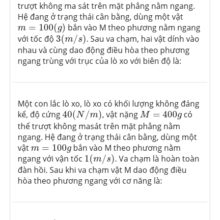
trượt không ma sát trên mặt phẳng nằm ngang.
Hệ đang ở trạng thái cân bằng, dùng một vật
m
=
100
(
g
)
=
100
(
)
bắn vào M theo phương nằm ngang
m
g
3
(
m
/
s
)
với tốc độ
3
(
/
)
. Sau va chạm, hai vật dính vào
m
s
nhau và cùng dao động điều hòa theo phương
ngang trùng với trục của lò xo với biên độ là:
Một con lắc lò xo, lò xo có khối lượng không đáng
40
(
N
/
m
)
M
=
400
g
kể, độ cứng
40
(
/
)
, vật nặng
=
400
có
N
m
M
g
thể trượt không masát trên mặt phẳng nằm
ngang. Hệ đang ở trạng thái cân bằng, dùng một
m
=
100
g
vật
=
100
bắn vào M theo phương nằm
m
g
1
(
m
/
s
)
ngang với vận tốc
1
(
/
)
. Va chạm là hoàn toàn
m
s
đàn hồi. Sau khi va chạm vật M dao động điều
hòa theo phương ngang với cơ năng là: