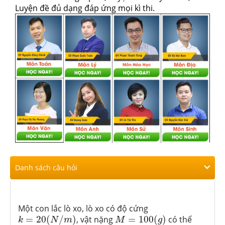
Luyện đề đủ dạng đáp ứng mọi kì thi.
Danh sách câu hỏi
Một con lắc lò xo, lò xo có độ cứng
k
=
20
(
N
/
m
)
M
=
100
(
g
)
=
20
(
/
)
, vật nặng
=
100
(
)
có thể
k
N
m
M
g