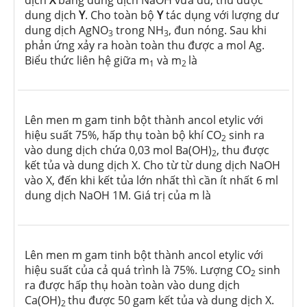
dịch
X
bằng dung dịch NaOH vừa đủ, thu được
dung dịch
Y
. Cho toàn bộ
Y
tác dụng với lượng dư
dung dịch AgNO
trong NH
, đun nóng. Sau khi
3
3
phản ứng xảy ra hoàn toàn thu được a mol Ag.
Biểu thức liên hệ giữa m
và m
là
1
2
Lên men m gam tinh bột thành ancol etylic với
hiệu suất 75%, hấp thụ toàn bộ khí CO
sinh ra
2
vào dung dịch chứa 0,03 mol Ba(OH)
, thu được
2
kết tủa và dung dịch X. Cho từ từ dung dịch NaOH
vào X, đến khi kết tủa lớn nhất thì cần ít nhất 6 ml
dung dịch NaOH 1M. Giá trị của m là
Lên men m gam tinh bột thành ancol etylic với
hiệu suất của cả quá trình là 75%. Lượng CO
sinh
2
ra được hấp thụ hoàn toàn vào dung dịch
Ca(OH)
thu được 50 gam kết tủa và dung dịch X.
2