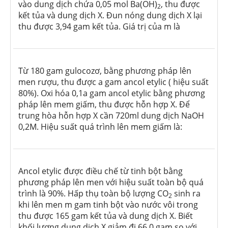
vào dung dịch chứa 0,05 mol Ba(OH)
, thu được
2
kết tủa và dung dịch X. Đun nóng dung dịch X lại
thu được 3,94 gam kết tủa. Giá trị của m là
Từ 180 gam gulocozơ, bằng phương pháp lên
men rượu, thu được a gam ancol etylic ( hiệu suất
80%). Oxi hóa 0,1a gam ancol etylic bằng phương
pháp lên mem giấm, thu được hỗn hợp X. Để
trung hòa hỗn hợp X cần 720ml dung dịch NaOH
0,2M. Hiệu suất quá trình lên mem giấm là:
Ancol etylic được điều chế từ tinh bột bằng
phương pháp lên men với hiệu suất toàn bộ quá
trình là 90%. Hấp thụ toàn bộ lượng CO
sinh ra
2
khi lên men m gam tinh bột vào nước vôi trong
thu được 165 gam kết tủa và dung dịch X. Biết
khối lượng dung dịch X giảm đi 66,0 gam so với