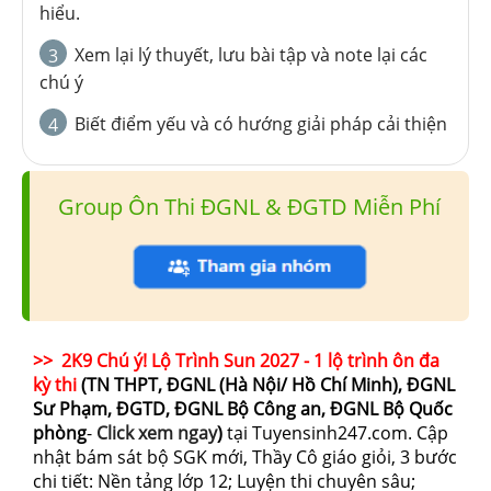
hiểu.
Xem lại lý thuyết, lưu bài tập và note lại các
3
chú ý
Biết điểm yếu và có hướng giải pháp cải thiện
4
Group Ôn Thi ĐGNL & ĐGTD Miễn Phí
>> 2K9 Chú ý! Lộ Trình Sun 2027 - 1 lộ trình ôn đa
kỳ thi
(TN THPT, ĐGNL (Hà Nội/ Hồ Chí Minh), ĐGNL
Sư Phạm, ĐGTD, ĐGNL Bộ Công an, ĐGNL Bộ Quốc
phòng
-
Click xem ngay
)
tại Tuyensinh247.com.
Cập
nhật bám sát bộ SGK mới, Thầy Cô giáo giỏi, 3 bước
chi tiết: Nền tảng lớp 12; Luyện thi chuyên sâu;