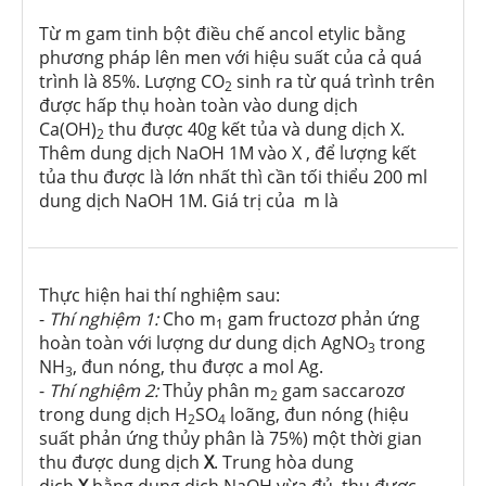
Từ m gam tinh bột điều chế ancol etylic bằng
phương pháp lên men với hiệu suất của cả quá
trình là 85%. Lượng CO
sinh ra từ quá trình trên
2
được hấp thụ hoàn toàn vào dung dịch
Ca(OH)
thu được 40g kết tủa và dung dịch X.
2
Thêm dung dịch NaOH 1M vào X , để lượng kết
tủa thu được là lớn nhất thì cần tối thiểu 200 ml
dung dịch NaOH 1M. Giá trị của m là
Thực hiện hai thí nghiệm sau:
-
Thí nghiệm 1:
Cho m
gam fructozơ phản ứng
1
hoàn toàn với lượng dư dung dịch AgNO
trong
3
NH
, đun nóng, thu được a mol Ag.
3
-
Thí nghiệm 2:
Thủy phân m
gam saccarozơ
2
trong dung dịch H
SO
loãng, đun nóng (hiệu
2
4
suất phản ứng thủy phân là 75%) một thời gian
thu được dung dịch
X
. Trung hòa dung