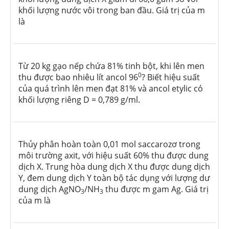
khối lượng nước vôi trong ban đầu. Giá trị của m
là
Từ 20 kg gạo nếp chứa 81% tinh bột, khi lên men
0
thu được bao nhiêu lít ancol 96
? Biết hiệu suất
của quá trình lên men đạt 81% và ancol etylic có
khối lượng riêng D = 0,789 g/ml.
Thủy phân hoàn toàn 0,01 mol saccarozơ trong
môi trường axit, với hiệu suất 60% thu được dung
dịch X.
Trung hòa dung dịch X thu được dung dịch
Y, đem dung dịch Y toàn bộ tác dụng với lượng dư
dung dịch AgNO
/NH
thu được m gam Ag. Giá trị
3
3
của m là