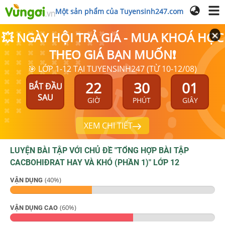
Một sản phẩm của Tuyensinh247.com
💥 NGÀY HỘI TRẢ GIÁ - MUA KHOÁ HỌC
THEO GIÁ BẠN MUỐN❗
🎯 LỚP 1-12 TẠI TUYENSINH247 (TỪ 10-12/08)
22
30
01
BẮT ĐẦU
SAU
GIỜ
PHÚT
GIÂY
XEM CHI TIẾT
LUYỆN BÀI TẬP VỚI CHỦ ĐỀ "
TỔNG HỢP BÀI TẬP
CACBOHIĐRAT HAY VÀ KHÓ (PHẦN 1)
"
LỚP 12
(
40
%)
VẬN DỤNG
(
60
%)
VẬN DỤNG CAO