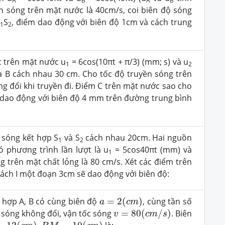
A
B
A
B
yền sóng trên mặt nước là 40cm/s, coi biên độ sóng
S
S
, điểm dao động với biên độ 1cm và cách trung
1
2
c trên mặt nước u
= 6cos(10πt + π/3) (mm; s) và u
1
2
 và B cách nhau 30 cm. Cho tốc độ truyền sóng trên
ng đổi khi truyền đi. Điểm C trên mặt nước sao cho
m dao động với biên độ 4 mm trên đường trung bình
 sóng kết hợp S
và S
cách nhau 20cm. Hai nguồn
1
2
phương trình lần lượt là u
= 5cos40πt (mm) và
1
g trên mặt chất lỏng là 80 cm/s. Xét các điểm trên
ách I một đoạn 3cm sẽ dao động với biên độ:
a
=
2
(
c
m
)
 hợp A, B có cùng biên độ
=
2
(
)
, cùng tần số
a
c
m
v
=
80
(
c
m
/
s
)
 sóng không đổi, vận tốc sóng
=
80
(
/
)
. Biên
v
c
m
s
12
(
c
m
)
B
M
=
10
(
c
m
)