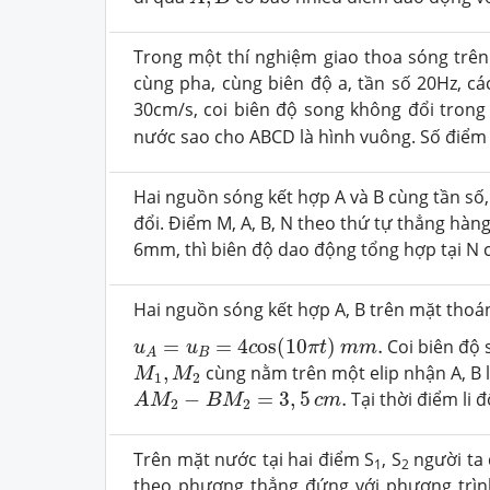
Trong một thí nghiệm giao thoa sóng trên
cùng pha, cùng biên độ a, tần số 20Hz, c
30cm/s, coi biên độ song không đổi trong 
nước sao cho ABCD là hình vuông. Số điểm
Hai nguồn sóng kết hợp A và B cùng tần số
đổi. Điểm M, A, B, N theo thứ tự thẳng hàng
6mm, thì biên độ dao động tổng hợp tại N có
Hai nguồn sóng kết hợp A, B trên mặt thoá
u
A
=
u
B
=
4
c
os
(
10
π
t
)
m
m
.
=
=
4
os
(
10
)
.
Coi biên độ 
u
u
c
π
t
m
m
B
A
M
1
,
M
2
,
cùng nằm trên một elip nhận A, B 
M
M
1
2
A
M
2
−
B
M
2
=
3
,
5
c
m
.
−
=
3
,
5
.
Tại thời điểm li 
A
M
B
M
c
m
2
2
Trên mặt nước tại hai điểm S
, S
người ta 
1
2
theo phương thẳng đứng với phương trìn