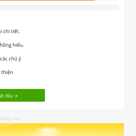
chi tiết.
không hiểu.
 các chú ý
 thiện
ắt đầu
uảng cáo