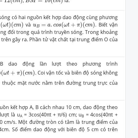
=
12
(
)
,
=
10
(
)
là:
c
m
B
M
c
m
n sóng có hai nguồn kết hợp dao động cùng phương
ω
t
)
(
c
m
)
u
B
=
a
.
c
o
s
(
ω
t
+
π
)
(
c
m
)
(
)
(
)
và
=
.
(
+
)
(
)
. Biết vận
s
ω
t
c
m
u
a
c
o
s
ω
t
π
c
m
B
ông đổi trong quá trình truyền sóng. Trong khoảng
trên gây ra. Phần tử vật chất tại trung điểm O của
B dao động lần lượt theo phương trình
ω
t
+
π
)
(
c
m
)
(
+
)
(
)
. Coi vận tốc và biên độ sóng không
s
ω
t
π
c
m
ểm thuộc mặt nước nằm trên đường trung trực của
uồn kết hợp A, B cách nhau 10 cm, dao động theo
ượt là u
= 3cos(40πt + π/6) cm; u
= 4cos(40πt +
A
B
 40 cm/s. Một đường tròn có tâm là trung điểm của
4cm. Số điểm dao động với biên độ 5 cm có trên