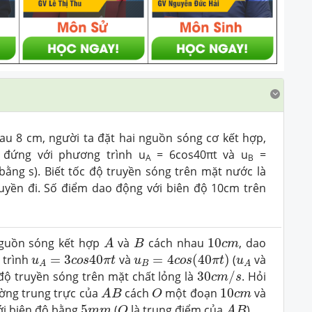
u 8 cm, người ta đặt hai nguồn sóng cơ kết hợp,
 đứng với phương trình u
= 6cos40πt và u
=
A
B
bằng s). Biết tốc độ truyền sóng trên mặt nước là
ruyền đi. Số điểm dao động với biên độ 10cm trên
A
B
10
c
m
nguồn sóng kết hợp
và
cách nhau
10
, dao
A
B
c
m
u
B
=
4
c
o
s
(
40
π
t
)
u
A
=
3
c
o
s
40
π
t
u
A
 trình
=
3
40
và
=
4
(
40
)
(
và
u
c
o
s
π
t
u
c
o
s
π
t
u
B
A
A
30
c
m
/
s
c độ truyền sóng trên mặt chất lỏng là
30
/
. Hỏi
c
m
s
A
B
O
10
c
m
ờng trung trực của
cách
một đoạn
10
và
A
B
O
c
m
A
B
O
5
m
m
ới biên độ bằng
5
(
là trung điểm của
)
m
m
O
A
B