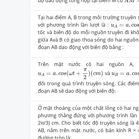
độ dao động tổng hợp tại điểm M có
A
M
Tại hai điểm A, B trong môi trường truyề
u
A
=
a
.
c
o
s
(
với phương trình lần lượt là :
=
.
u
a
c
o
A
tốc và biên độ do mỗi nguồn truyền đi kh
giữa Avà B có giao thoa sóng do hai nguồn 
đoạn AB dao động với biên độ bằng :
Trên mặt nước có hai nguồn A, 
u
A
=
a
.
c
o
s
(
ω
t
+
π
2
)
(
c
m
)
u
B
=
a
.
c
o
s
(
π
=
.
(
+
)
(
)
và
=
.
u
a
c
o
s
ω
t
c
m
u
a
c
o
B
A
2
đổi trong quá trình truyền sóng. Các đi
đoạn AB sẽ dao động với biên độ:
Ở mặt thoáng của một chất lỏng có hai ng
phương thẳng đứng với phương trình lần l
2π/3) cm. Cho biết tốc độ truyền sóng là
AB, nằm trên mặt nước, có bán kính R = 
đường tròn là: