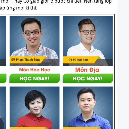
ới, Thầy Cô giáo giỏi, 3 bước chi tiết: Nền tảng lớp
p ứng mọi kì thi.