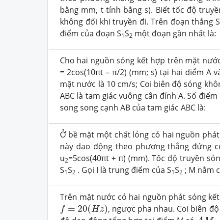
bằng mm, t tính bằng s). Biết tốc độ tru
không đổi khi truyền đi. Trên đoạn thẳng 
điểm của đoạn S
S
một đoạn gần nhất là:
1
2
Cho hai nguồn sóng kết hợp trên mặt nướ
= 2cos(10πt – π/2) (mm; s) tại hai điểm A
mặt nước là 10 cm/s; Coi biên độ sóng khô
ABC là tam giác vuông cân đỉnh A. Số điể
song song cạnh AB của tam giác ABC là:
Ở bề mặt một chất lỏng có hai nguồn phát
này dao động theo phương thẳng đứng có 
u
=5cos(40πt + π) (mm). Tốc độ truyền són
2
S
S
. Gọi I là trung điểm của S
S
; M nằm c
1
2
1
2
Trên mặt nước có hai nguồn phát sóng kết
f
=
20
(
H
z
)
=
20
(
)
, ngược pha nhau. Coi biên độ
f
H
z
A
M
=