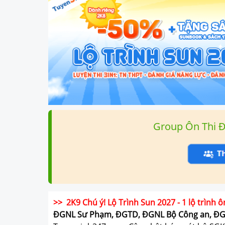
Group Ôn Thi 
>> 2K9 Chú ý! Lộ Trình Sun 2027 - 1 lộ trình ô
ĐGNL Sư Phạm, ĐGTD, ĐGNL Bộ Công an, Đ