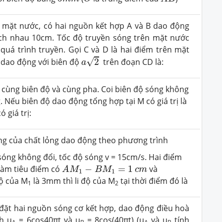
 mặt nước, có hai nguồn kết hợp A và B dao động
ách nhau 10cm. Tốc độ truyền sóng trên mặt nước
quá trình truyền. Gọi C và D là hai điểm trên mặt
a
2
√
 dao động với biên độ
2
trên đoạn CD là:
a
, cùng biên độ và cùng pha. Coi biên độ sóng không
. Nếu biên độ dao động tổng hợp tại M có giá trị là
 giá trị:
ng của chất lỏng dao động theo phương trình
sóng không đổi, tốc độ sóng v = 15cm/s. Hai điểm
A
M
1
−
B
M
1
=
1
c
m
làm tiêu điểm có
−
=
1
và
A
M
B
M
c
m
1
1
độ của M
là 3mm thì li độ của M
tại thời điểm đó là
1
2
đặt hai nguồn sóng cơ kết hợp, dao động điều hoà
h u
= 6cos40πt và u
= 8cos(40πt) (u
và u
tính