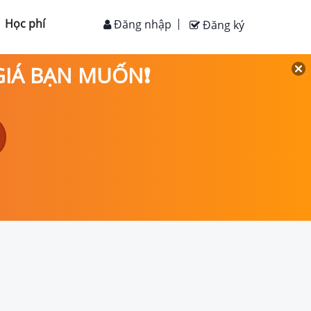
Học phí
Đăng nhập
Đăng ký
 GIÁ BẠN MUỐN❗