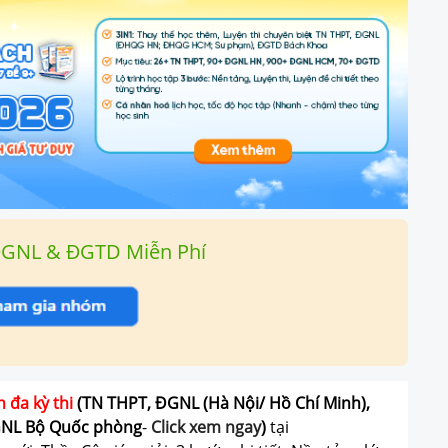
ĐGNL & ĐGTD Miễn Phí
n đa kỳ thi
(TN THPT, ĐGNL (Hà Nội/ Hồ Chí Minh),
GNL Bộ Quốc phòng
-
Click xem ngay
)
tại