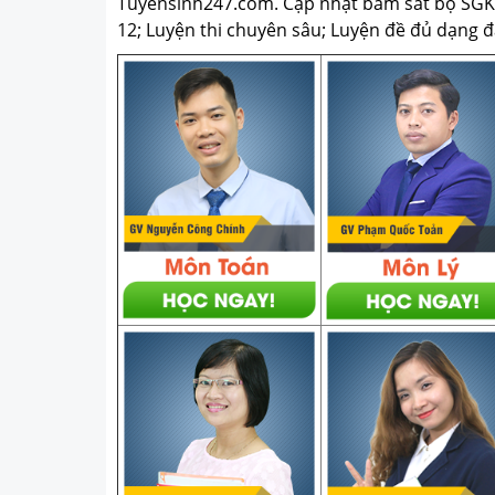
Tuyensinh247.com.
Cập nhật bám sát bộ SGK m
12; Luyện thi chuyên sâu; Luyện đề đủ dạng đá