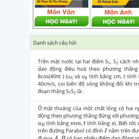
Danh sách câu hỏi
Trên mặt nước tại hai điểm S
, S
cách nha
1
2
dao động điều hoà theo phương thẳng
8cos(40πt ) (u
và u
tính bằng cm, t tính 
A
B
40cm/s, coi biên độ sóng không đổi khi t
đoạn thẳng S
S
là:
1
2
Ở mặt thoáng của một chất lỏng có hai 
động theo phương thẳng đứng với phương
t
u
B
m
m
s
tính bằng
,
tính bằng
). Biết tố
u
m
m
t
s
B
I
trên đường Parabol có đỉnh
nằm trên đư
I
A
,
B
đi qua
,
có bao nhiêu điểm dao động v
A
B