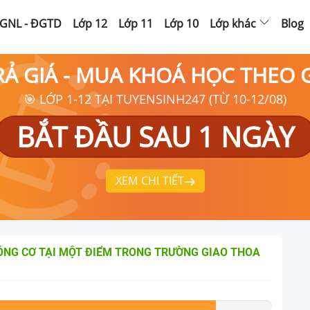
GNL - ĐGTD
Lớp 12
Lớp 11
Lớp 10
Lớp khác
Blog
RẢ GIÁ - MUA KHOÁ HỌC THEO
🎯 LỚP 1-12 TẠI TUYENSINH247 (TỪ 10-12/08)
BẮT ĐẦU SAU 1 NGÀY
XEM CHI TIẾT
SÓNG CƠ TẠI MỘT ĐIỂM TRONG TRƯỜNG GIAO THOA