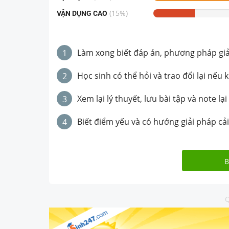
(
15
%)
VẬN DỤNG CAO
Làm xong biết đáp án, phương pháp giải 
1
Học sinh có thể hỏi và trao đổi lại nếu 
2
Xem lại lý thuyết, lưu bài tập và note lại
3
Biết điểm yếu và có hướng giải pháp cải
4
B
Q