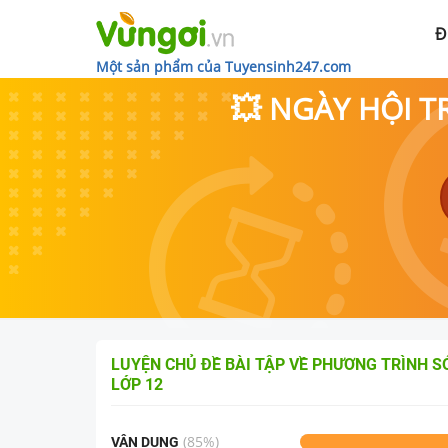
Đ
Một sản phẩm của Tuyensinh247.com
💥 NGÀY HỘI T
LUYỆN CHỦ ĐỀ
BÀI TẬP VỀ PHƯƠNG TRÌNH 
LỚP 12
(
85
%)
VẬN DỤNG