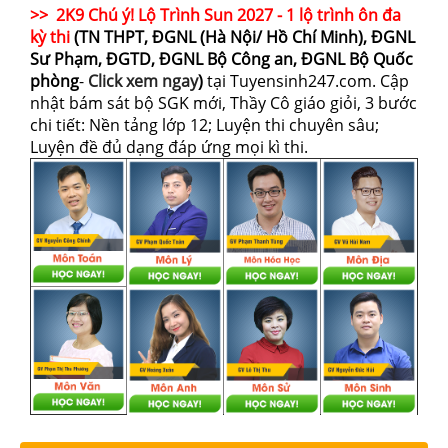
>> 2K9 Chú ý! Lộ Trình Sun 2027 - 1 lộ trình ôn đa
kỳ thi
(TN THPT, ĐGNL (Hà Nội/ Hồ Chí Minh), ĐGNL
Sư Phạm, ĐGTD, ĐGNL Bộ Công an, ĐGNL Bộ Quốc
phòng
-
Click xem ngay
)
tại Tuyensinh247.com.
Cập
nhật bám sát bộ SGK mới, Thầy Cô giáo giỏi, 3 bước
chi tiết: Nền tảng lớp 12; Luyện thi chuyên sâu;
Luyện đề đủ dạng đáp ứng mọi kì thi.