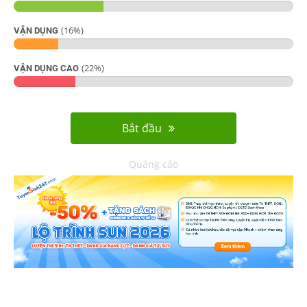
(
16
%)
VẬN DỤNG
(
22
%)
VẬN DỤNG CAO
Bắt đầu
Quảng cáo