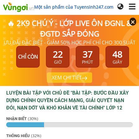
Một sản phẩm của Tuyensinh247.com
🔥 2K9 CHÚ Ý - LỚP LIVE ÔN ĐGNL &
ĐGTD SẮP ĐÓNG
ƯU ĐÃI ĐẶC BIỆT - GIẢM 50% HỌC PHÍ CHỈ CHO 300 SUẤT
22
37
48
CHỈ CÒN
GIỜ
PHÚT
GIÂY
XEM CHI TIẾT
LUYỆN BÀI TẬP VỚI CHỦ ĐỀ "
BÀI TẬP: BƯỚC ĐẦU XÂY
DỰNG CHÍNH QUYỀN CÁCH MẠNG, GIẢI QUYẾT NẠN
ĐÓI, NẠN DỐT VÀ KHÓ KHĂN VỀ TÀI CHÍNH
"
LỚP 12
(
30
%)
NHẬN BIẾT
(
32
%)
THÔNG HIỂU