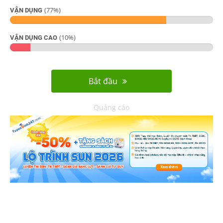
(
77
%)
VẬN DỤNG
(
10
%)
VẬN DỤNG CAO
Bắt đầu
Quảng cáo