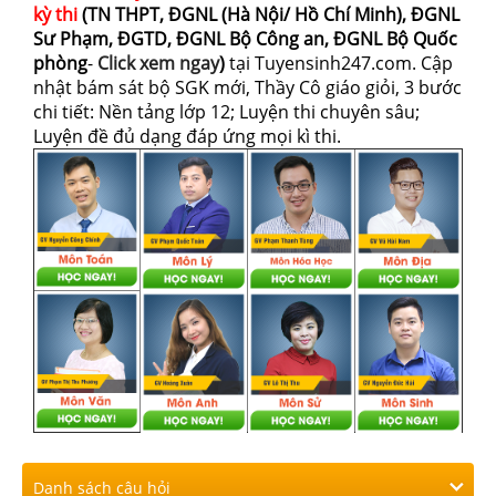
kỳ thi
(TN THPT, ĐGNL (Hà Nội/ Hồ Chí Minh), ĐGNL
Sư Phạm, ĐGTD, ĐGNL Bộ Công an, ĐGNL Bộ Quốc
phòng
-
Click xem ngay
)
tại Tuyensinh247.com.
Cập
nhật bám sát bộ SGK mới, Thầy Cô giáo giỏi, 3 bước
chi tiết: Nền tảng lớp 12; Luyện thi chuyên sâu;
Luyện đề đủ dạng đáp ứng mọi kì thi.
Danh sách câu hỏi