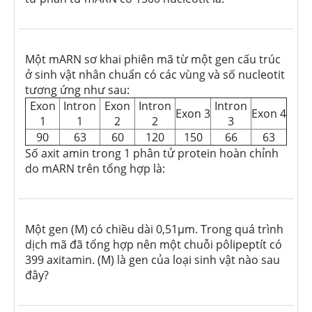
Một mARN sơ khai phiên mã từ một gen cấu trúc
ở sinh vật nhân chuẩn có các vùng và số nucleotit
tương ứng như sau:
Exon
Intron
Exon
Intron
Intron
Exon 3
Exon 4
1
1
2
2
3
90
63
60
120
150
66
63
Số axit amin trong 1 phân tử protein hoàn chỉnh
do mARN trên tổng hợp là:
Một gen (M) có chiều dài 0,51μm. Trong quá trình
dịch mã đã tổng hợp nên một chuỗi pôlipeptít có
399 axitamin. (M) là gen của loại sinh vật nào sau
đây?