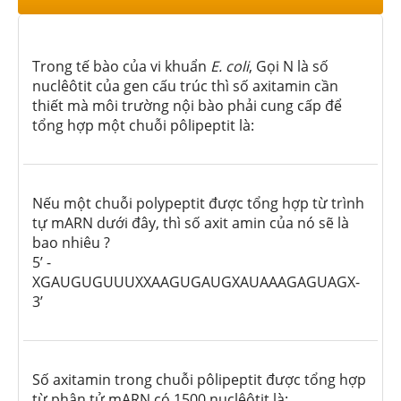
Trong tế bào của vi khuẩn
E. coli
, Gọi N là số
nuclêôtit của gen cấu trúc thì số axitamin cần
thiết mà môi trường nội bào phải cung cấp để
tổng hợp một chuỗi pôlipeptit là:
Nếu một chuỗi polypeptit được tổng hợp từ trình
tự mARN dưới đây, thì số axit amin của nó sẽ là
bao nhiêu ?
5’ -
XGAUGUGUUUXXAAGUGAUGXAUAAAGAGUAGX-
3’
Số axitamin trong chuỗi pôlipeptit được tổng hợp
từ phân tử mARN có 1500 nuclêôtit là: