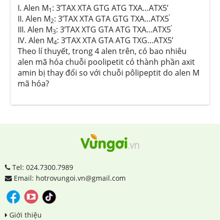
I. Alen M
: 3’TAX XTA GTG ATG TXA…ATX5’
1
’
II. Alen M
: 3’TAX XTA GTA GTG TXA…ATX5
2
’
III. Alen M
: 3’TAX XTG GTA ATG TXA…ATX5
3
IV. Alen M
: 3’TAX XTA GTA ATG TXG…ATX5’
4
Theo lí thuyết, trong 4 alen trên, có bao nhiêu
alen mã hóa chuỗi poolipetit có thành phần axit
amin bị thay đổi so với chuỗi pôlipeptit do alen M
mã hóa?
Tel: 024.7300.7989
Email: hotrovungoi.vn@gmail.com
Giới thiệu