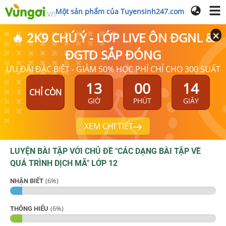
Một sản phẩm của Tuyensinh247.com
🔥 2K9 CHÚ Ý - LỚP LIVE ÔN ĐGNL &
ĐGTD SẮP ĐÓNG
ƯU ĐÃI ĐẶC BIỆT - GIẢM 50% HỌC PHÍ CHỈ CHO 300 SUẤT
13
00
13
CHỈ CÒN
GIỜ
PHÚT
GIÂY
XEM CHI TIẾT
LUYỆN BÀI TẬP VỚI CHỦ ĐỀ "
CÁC DẠNG BÀI TẬP VỀ
QUÁ TRÌNH DỊCH MÃ
"
LỚP 12
(
6
%)
NHẬN BIẾT
(
6
%)
THÔNG HIỂU