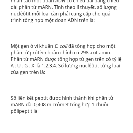
nhân tạo một đoạn ADN có chiều dài bằng chiều
dài phân tử mARN. Tính theo lí thuyết, số lượng
nuclêôtit mỗi loại cần phải cung cấp cho quá
trình tổng hợp một đoạn ADN trên là:
Một gen ở vi khuẩn
E. coli
đã tổng hợp cho một
phân tử prôtêin hoàn chỉnh có 298 axit amin.
Phân tử mARN được tổng hợp từ gen trên có tỷ lệ
A : U : G : X là 1:2:3:4. Số lượng nuclêôtit từng loại
của gen trên là:
Số liên kết peptit được hình thành khi phân tử
mARN dài 0,408 micrômet tổng hợp 1 chuỗi
pôlipeptit là: