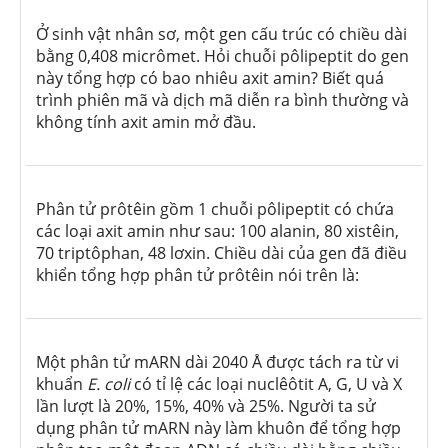
Ở sinh vật nhân sơ, một gen cấu trúc có chiều dài
bằng 0,408 micrômet. Hỏi chuỗi pôlipeptit do gen
này tổng hợp có bao nhiêu axit amin? Biết quá
trình phiên mã và dịch mã diễn ra bình thường và
không tính axit amin mở đầu.
Phân tử prôtêin gồm 1 chuỗi pôlipeptit có chứa
các loại axit amin như sau: 100 alanin, 80 xistêin,
70 triptôphan, 48 lơxin. Chiều dài của gen đã điều
khiển tổng hợp phân tử prôtêin nói trên là:
Một phân tử mARN dài 2040 Å được tách ra từ vi
khuẩn
E. coli
có tỉ lệ các loại nuclêôtit A, G, U và X
lần lượt là 20%, 15%, 40% và 25%. Người ta sử
dụng phân tử mARN này làm khuôn để tổng hợp