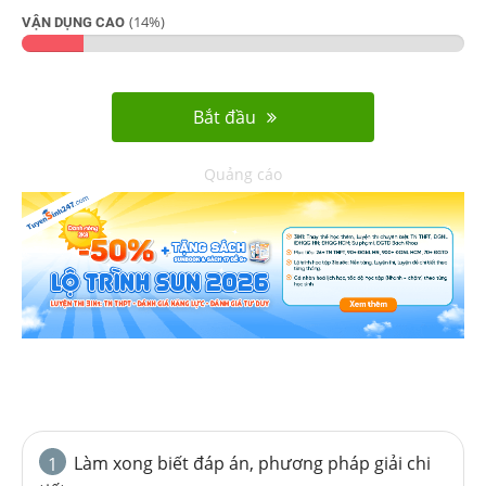
(
14
%)
VẬN DỤNG CAO
Bắt đầu
Quảng cáo
Làm xong biết đáp án, phương pháp giải chi
1