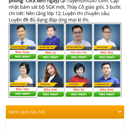
phòng
-
Click xem ngay
)
tại Tuyensinh247.com.
Cập
nhật bám sát bộ SGK mới, Thầy Cô giáo giỏi, 3 bước
chi tiết: Nền tảng lớp 12; Luyện thi chuyên sâu;
Luyện đề đủ dạng đáp ứng mọi kì thi.
Danh sách câu hỏi