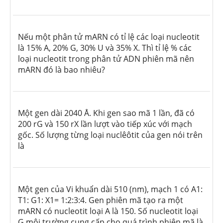
Nếu một phân tử mARN có tỉ lệ các loại nucleotit
là 15% A, 20% G, 30% U và 35% X. Thì tỉ lệ % các
loại nucleotit trong phân tử ADN phiên mã nên
mARN đó là bao nhiêu?
Một gen dài 2040
Å
. Khi gen sao mã 1 lần, đã có
200 rG và 150 rX lần lượt vào tiếp xúc với mạch
gốc. Số lượng từng loại nuclêôtit của gen nói trên
là
Một gen của Vi khuẩn dài 510 (nm), mạch 1 có A
1
:
T
1
: G
1
: X
1
= 1:2:3:4. Gen phiên mã tạo ra một
mARN có nucleotit loại A là 150. Số nucleotit loại
G môi trường cung cấp cho quá trình phiên mã là