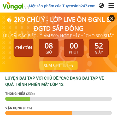
Một sản phẩm của Tuyensinh247.com
🔥 2K9 CHÚ Ý - LỚP LIVE ÔN ĐGNL &
ĐGTD SẮP ĐÓNG
ƯU ĐÃI ĐẶC BIỆT - GIẢM 50% HỌC PHÍ CHỈ CHO 300 SUẤT
08
00
52
CHỈ CÒN
GIỜ
PHÚT
GIÂY
XEM CHI TIẾT
LUYỆN BÀI TẬP VỚI CHỦ ĐỀ "
CÁC DẠNG BÀI TẬP VỀ
QUÁ TRÌNH PHIÊN MÃ
"
LỚP 12
(
23
%)
THÔNG HIỂU
(
63
%)
VẬN DỤNG