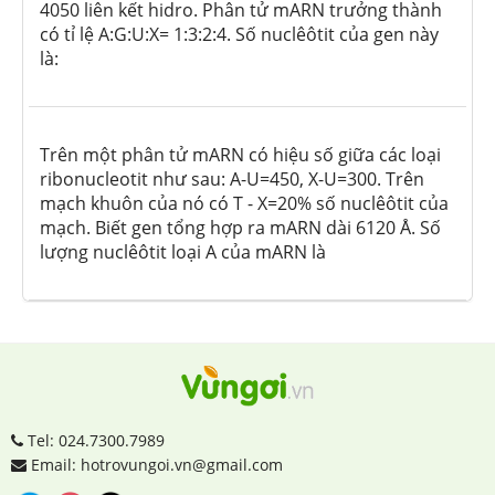
4050 liên kết hidro. Phân tử mARN trưởng thành
có tỉ lệ A:G:U:X= 1:3:2:4. Số nuclêôtit của gen này
là:
Trên một phân tử mARN có hiệu số giữa các loại
ribonucleotit như sau: A-U=450, X-U=300. Trên
mạch khuôn của nó có T - X=20% số nuclêôtit của
mạch. Biết gen tổng hợp ra mARN dài 6120
Å
. Số
lượng nuclêôtit loại A của mARN là
Tel: 024.7300.7989
Email: hotrovungoi.vn@gmail.com