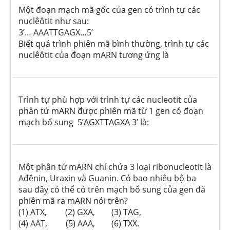
Một đoạn mạch mã gốc của gen có trình tự các
nuclêôtit như sau:
3’… AAATTGAGX…5’
Biết quá trình phiên mã bình thường, trình tự các
nuclêôtit của đoạn mARN tương ứng là
Trình tự phù hợp với trình tự các
nucleotit của
phân tử mARN
được phiên mã từ 1 gen có đoạn
mạch bổ sung 5’AGXTTAGXA 3’ là:
Một phân tử mARN chỉ chứa 3 loại ribonucleotit là
Ađênin, Uraxin và Guanin. Có bao nhiêu bộ ba
sau đây có thể có trên mạch bổ sung của gen đã
phiên mã ra mARN nói trên?
(1) ATX, (2) GXA, (3) TAG,
(4) AAT, (5) AAA, (6) TXX.