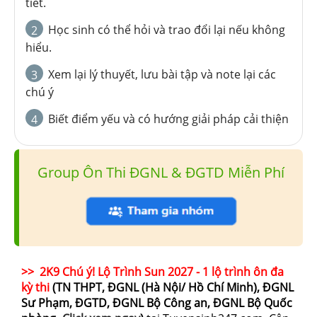
tiết.
Học sinh có thể hỏi và trao đổi lại nếu không
2
hiểu.
Xem lại lý thuyết, lưu bài tập và note lại các
3
chú ý
Biết điểm yếu và có hướng giải pháp cải thiện
4
Group Ôn Thi ĐGNL & ĐGTD Miễn Phí
>> 2K9 Chú ý! Lộ Trình Sun 2027 - 1 lộ trình ôn đa
kỳ thi
(TN THPT, ĐGNL (Hà Nội/ Hồ Chí Minh), ĐGNL
Sư Phạm, ĐGTD, ĐGNL Bộ Công an, ĐGNL Bộ Quốc