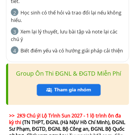
tiết.
Học sinh có thể hỏi và trao đổi lại nếu không
2
hiểu.
Xem lại lý thuyết, lưu bài tập và note lại các
3
chú ý
Biết điểm yếu và có hướng giải pháp cải thiện
4
Group Ôn Thi ĐGNL & ĐGTD Miễn Phí
>> 2K9 Chú ý! Lộ Trình Sun 2027 - 1 lộ trình ôn đa
kỳ thi
(TN THPT, ĐGNL (Hà Nội/ Hồ Chí Minh), ĐGNL
Sư Phạm, ĐGTD, ĐGNL Bộ Công an, ĐGNL Bộ Quốc