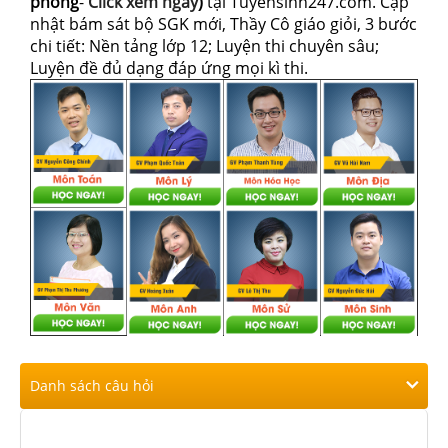
phòng
-
Click xem ngay
)
tại Tuyensinh247.com.
Cập
nhật bám sát bộ SGK mới, Thầy Cô giáo giỏi, 3 bước
chi tiết: Nền tảng lớp 12; Luyện thi chuyên sâu;
Luyện đề đủ dạng đáp ứng mọi kì thi.
Danh sách câu hỏi