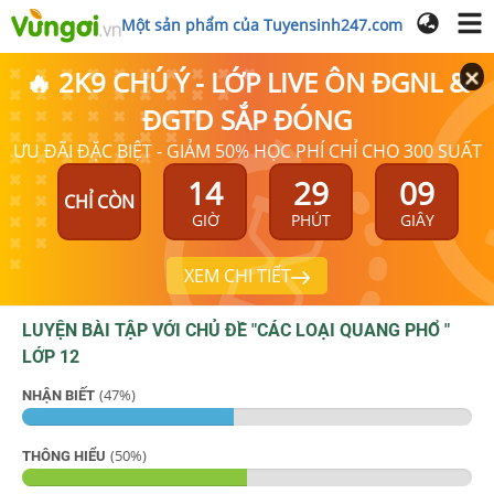
Một sản phẩm của Tuyensinh247.com
🔥 2K9 CHÚ Ý - LỚP LIVE ÔN ĐGNL &
ĐGTD SẮP ĐÓNG
ƯU ĐÃI ĐẶC BIỆT - GIẢM 50% HỌC PHÍ CHỈ CHO 300 SUẤT
14
29
09
CHỈ CÒN
GIỜ
PHÚT
GIÂY
XEM CHI TIẾT
LUYỆN BÀI TẬP VỚI CHỦ ĐỀ "
CÁC LOẠI QUANG PHỔ
"
LỚP 12
(
47
%)
NHẬN BIẾT
(
50
%)
THÔNG HIỂU