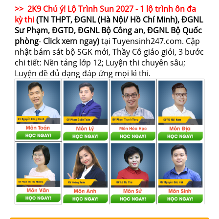
>> 2K9 Chú ý! Lộ Trình Sun 2027 - 1 lộ trình ôn đa
kỳ thi
(TN THPT, ĐGNL (Hà Nội/ Hồ Chí Minh), ĐGNL
Sư Phạm, ĐGTD, ĐGNL Bộ Công an, ĐGNL Bộ Quốc
phòng
-
Click xem ngay
)
tại Tuyensinh247.com.
Cập
nhật bám sát bộ SGK mới, Thầy Cô giáo giỏi, 3 bước
chi tiết: Nền tảng lớp 12; Luyện thi chuyên sâu;
Luyện đề đủ dạng đáp ứng mọi kì thi.