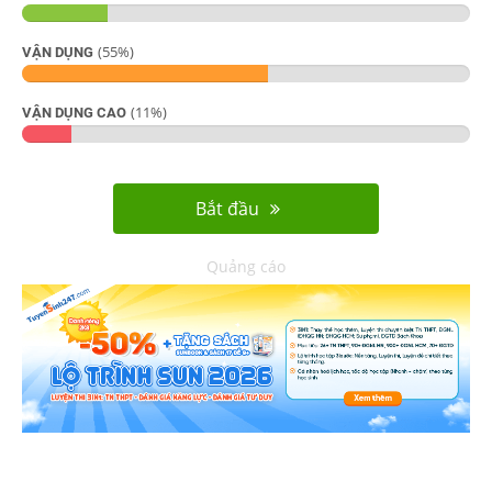
(
55
%)
VẬN DỤNG
(
11
%)
VẬN DỤNG CAO
Bắt đầu
Quảng cáo