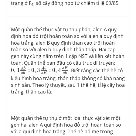
trạng ở F
, số cây đồng hợp tử chiếm tỉ lệ 69/85.
4
Một quần thể thực vật tự thụ phấn, alen A quy
định hoa đỏ trội hoàn toàn so với alen a quy định
hoa trắng, alen B quy định thân cao trội hoàn
toàn so với alen b quy định thân thấp. Hai cặp
gen này cùng nằm trên 1 cặp NST và liên kết hoàn
toàn. Quần thể ban đầu có cấu trúc di truyền:
0
,
3
A
b
a
b
:
0
,
3
A
b
a
B
:
0
,
4
a
B
a
b
a
B
A
b
A
b
0
,
3
:
0
,
3
:
0
,
4
. Biết rằng các thế hệ có
a
B
a
b
a
b
kiểu hình hoa trắng, thân thấp không có khả năng
sinh sản. Theo lý thuyết, sau 1 thế hệ, tỉ lệ cây hoa
trắng, thân cao là:
Một quần thể tự thụ ở một loài thực vật xét một
gen hai alen A qui định hoa đỏ trội hoàn toàn so
với a qui định hoa trắng. Thế hệ bố mẹ trong