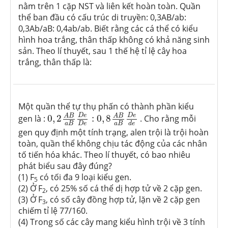
nằm trên 1 cặp NST và liên kết hoàn toàn. Quần
thể ban đầu có cấu trúc di truyền: 0,3AB/ab:
0,3Ab/aB: 0,4ab/ab. Biết rằng các cá thể có kiểu
hình hoa trắng, thân thấp không có khả năng sinh
sản. Theo lí thuyết, sau 1 thế hệ tỉ lệ cây hoa
trắng, thân thấp là:
Một quần thể tự thụ phấn có thành phần kiểu
0
,
2
A
B
a
B
D
e
D
e
:
0
,
8
A
B
a
B
D
e
d
e
D
e
D
e
A
B
A
B
gen là :
0
,
2
:
0
,
8
. Cho rằng mỗi
a
B
a
B
D
e
d
e
gen quy định một tính trạng, alen trội là trội hoàn
toàn, quần thể không chịu tác động của các nhân
tố tiến hóa khác. Theo lí thuyết, có bao nhiêu
phát biểu sau đây đúng?
(1) F
có tối đa 9 loại kiểu gen.
5
(2) Ở F
, có 25% số cá thể dị hợp tử về 2 cặp gen.
2
(3) Ở F
, có số cây đồng hợp tử, lặn về 2 cặp gen
3
chiếm tỉ lệ 77/160.
(4) Trong số các cây mang kiểu hình trội về 3 tính