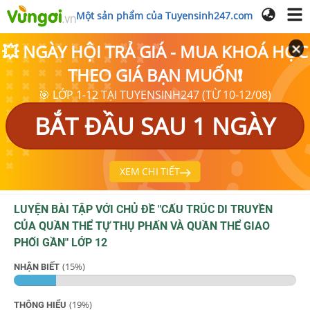
Một sản phẩm của Tuyensinh247.com
💥 NGÀY HỘI TRẢ GIÁ - MUA KHOÁ HỌC
THEO GIÁ BẠN MUỐN❗
🎯 LỚP 1-12 TẠI TUYENSINH247 (TỪ 10-12/08)
BẮT ĐẦU SAU 1 NGÀY
XEM CHI TIẾT
LUYỆN BÀI TẬP VỚI CHỦ ĐỀ "
CẤU TRÚC DI TRUYỀN
CỦA QUẦN THỂ TỰ THỤ PHẤN VÀ QUẦN THỂ GIAO
PHỐI GẦN
"
LỚP 12
(
15
%)
NHẬN BIẾT
(
19
%)
THÔNG HIỂU