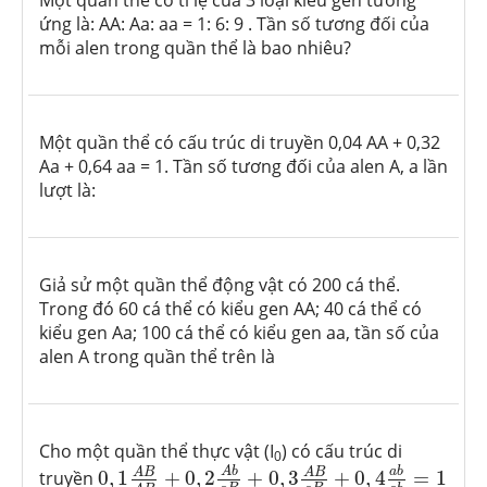
Một quần thể có tỉ lệ của 3 loại kiểu gen tương
ứng là: AA: Aa: aa = 1: 6: 9 . Tần số tương đối của
mỗi alen trong quần thể là bao nhiêu?
Một quần thể có cấu trúc di truyền 0,04 AA + 0,32
Aa + 0,64 aa = 1. Tần số tương đối của alen A, a lần
lượt là:
Giả sử một quần thể động vật có 200 cá thể.
Trong đó 60 cá thể có kiểu gen AA; 40 cá thể có
kiểu gen Aa; 100 cá thể có kiểu gen aa, tần số của
alen A trong quần thể trên là
Cho một quần thể thực vật (I
) có cấu trúc di
0
0
,
1
A
B
A
B
+
0
,
2
A
b
a
B
+
0
,
3
A
B
a
B
+
0
,
4
a
b
a
b
=
1
a
b
A
b
A
B
A
B
truyền
0
,
1
+
0
,
2
+
0
,
3
+
0
,
4
=
1