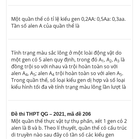
Một quần thể có tỉ lệ kiểu gen
0,2AA: 0,5Aa: 0,3aa.
Tần số alen A của quần thể là
Tính trạng màu sắc lông ở một loài động vật do
một gen có 5 alen quy định, trong đó A
, A
, A
là
1
2
3
đồng trội so với nhau và trội hoàn toàn so với
alen A
, A
; alen A
trội hoàn toàn so với alen A
.
4
5
4
5
Trong quần thể, số loại kiểu gen dị hợp và số loại
kiểu hình tối đa về tính trạng màu lông lần lượt là
Đề thi THPT QG – 2021, mã đề 206
Một quần thể thực vật tự thụ phấn, xét 1 gen có 2
alen là B và b. Theo lí thuyết, quần thể có cấu trúc
di truyền nào sau đây có tần số các kiểu gen