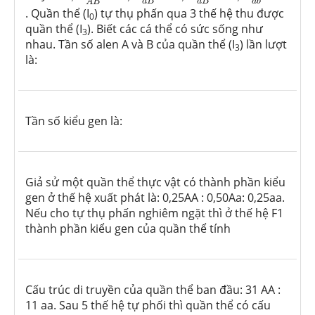
a
B
a
B
a
b
A
B
. Quần thể (I
) tự thụ phấn qua 3 thế hệ thu được
0
quần thể (I
). Biết các cá thể có sức sống như
3
nhau. Tần số alen A và B của quần thể (I
) lần lượt
3
là:
Tần số kiểu gen là:
Giả sử một quần thể thực vật có thành phần kiểu
gen ở thế hệ xuất phát là: 0,25AA : 0,50Aa: 0,25aa.
Nếu cho tự thụ phấn nghiêm ngặt thì ở thế hệ F1
thành phần kiểu gen của quần thể tính
Cấu trúc di truyền của quần thể ban đầu: 31 AA :
11 aa. Sau 5 thế hệ tự phối thì quần thể có cấu