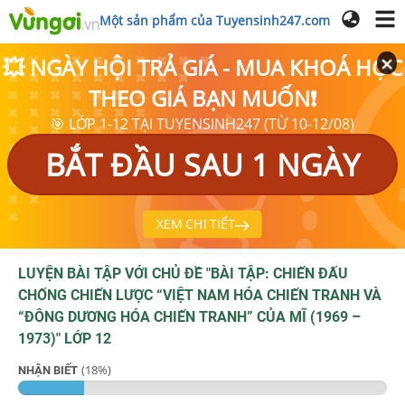
Một sản phẩm của Tuyensinh247.com
💥 NGÀY HỘI TRẢ GIÁ - MUA KHOÁ HỌC
THEO GIÁ BẠN MUỐN❗
🎯 LỚP 1-12 TẠI TUYENSINH247 (TỪ 10-12/08)
BẮT ĐẦU SAU 1 NGÀY
XEM CHI TIẾT
LUYỆN BÀI TẬP VỚI CHỦ ĐỀ "
BÀI TẬP: CHIẾN ĐẤU
CHỐNG CHIẾN LƯỢC “VIỆT NAM HÓA CHIẾN TRANH VÀ
“ĐÔNG DƯƠNG HÓA CHIẾN TRANH” CỦA MĨ (1969 –
1973)
"
LỚP 12
(
18
%)
NHẬN BIẾT