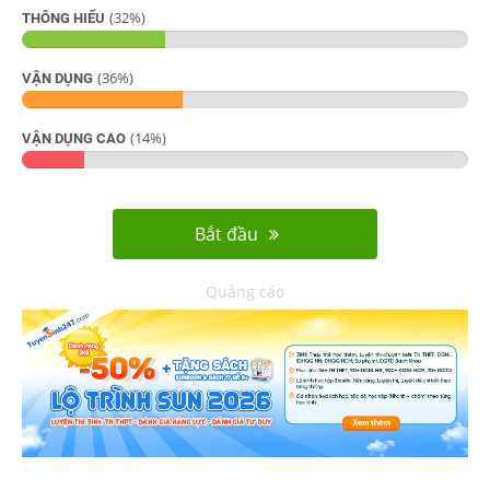
(
32
%)
THÔNG HIỂU
(
36
%)
VẬN DỤNG
(
14
%)
VẬN DỤNG CAO
Bắt đầu
Quảng cáo