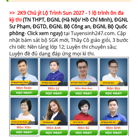
>> 2K9 Chú ý! Lộ Trình Sun 2027 - 1 lộ trình ôn đa
kỳ thi
(TN THPT, ĐGNL (Hà Nội/ Hồ Chí Minh), ĐGNL
Sư Phạm, ĐGTD, ĐGNL Bộ Công an, ĐGNL Bộ Quốc
phòng
-
Click xem ngay
)
tại Tuyensinh247.com.
Cập
nhật bám sát bộ SGK mới, Thầy Cô giáo giỏi, 3 bước
chi tiết: Nền tảng lớp 12; Luyện thi chuyên sâu;
Luyện đề đủ dạng đáp ứng mọi kì thi.