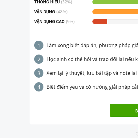
(
32
%)
THÔNG HIỂU
(
48
%)
VẬN DỤNG
(
9
%)
VẬN DỤNG CAO
Làm xong biết đáp án, phương pháp giải 
1
Học sinh có thể hỏi và trao đổi lại nếu 
2
Xem lại lý thuyết, lưu bài tập và note lại
3
Biết điểm yếu và có hướng giải pháp cải
4
B
Q