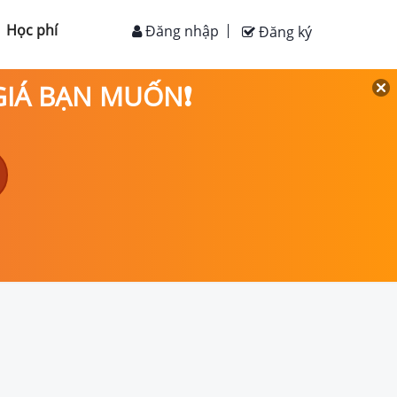
Học phí
Đăng nhập
Đăng ký
 GIÁ BẠN MUỐN❗