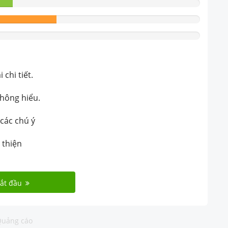
chi tiết.
không hiểu.
 các chú ý
 thiện
ắt đầu
uảng cáo