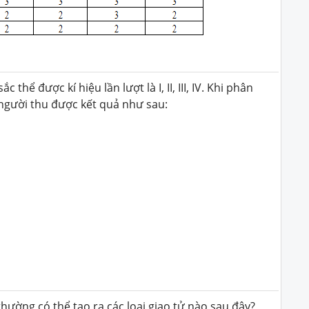
 thể được kí hiệu lần lượt là I, II, III, IV. Khi phân
 người thu được kết quả như sau:
ường có thể tạo ra các loại giao tử nào sau đây?