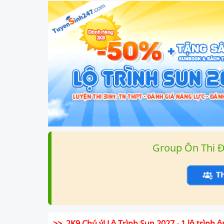
Group Ôn Thi 
>> 2K9 Chú ý! Lộ Trình Sun 2027 - 1 lộ trình ô