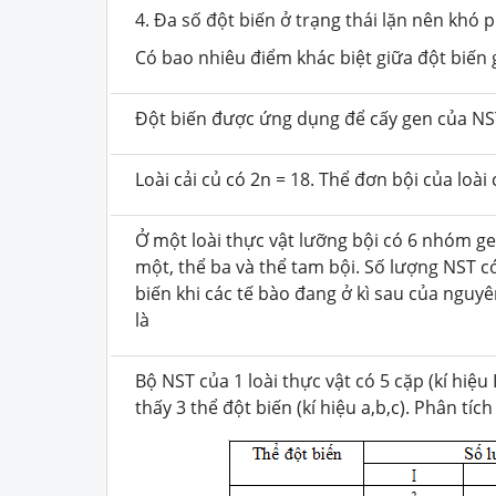
4. Đa số đột biến ở trạng thái lặn nên khó p
Có bao nhiêu điểm khác biệt giữa đột biến 
Đột biến được ứng dụng để cấy gen của NST 
Loài cải củ có 2n = 18. Thể đơn bội của loài
Ở một loài thực vật lưỡng bội có 6 nhóm gen
một, thể ba và thể tam bội. Số lượng NST c
biến khi các tế bào đang ở kì sau của nguy
là
Bộ NST của 1 loài thực vật có 5 cặp (kí hiệu I,
thấy 3 thể đột biến (kí hiệu a,b,c). Phân tí