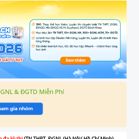
ĐGNL & ĐGTD Miễn Phí
n đa kỳ thi
(TN THPT, ĐGNL (Hà Nội/ Hồ Chí Minh),