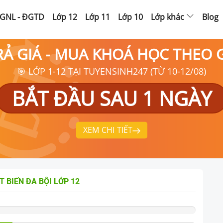
GNL - ĐGTD
Lớp 12
Lớp 11
Lớp 10
Lớp khác
Blog
RẢ GIÁ - MUA KHOÁ HỌC THEO
🎯 LỚP 1-12 TẠI TUYENSINH247 (TỪ 10-12/08)
BẮT ĐẦU SAU 1 NGÀY
XEM CHI TIẾT
T BIẾN ĐA BỘI
LỚP 12