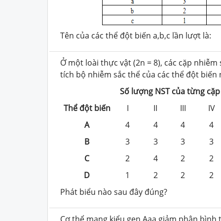
Tên của các thể đột biến a,b,c lần lượt là:
Ở một loài thực vật (2n = 8), các cặp nhiễm sắc
tích bộ nhiễm sắc thể của các thể đột biến
Số lượng NST của từng cặp
Thể đột biến
I
II
III
IV
A
4
4
4
4
B
3
3
3
3
C
2
4
2
2
D
1
2
2
2
Phát biểu nào sau đây đúng?
Cơ thể mang kiểu gen Aaa giảm phân bình th