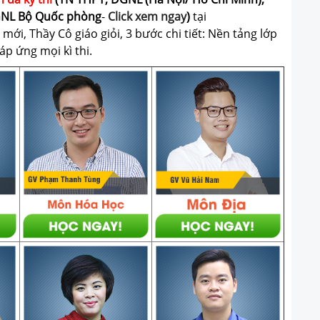
GNL Bộ Quốc phòng
-
Click xem ngay
)
tại
ới, Thầy Cô giáo giỏi, 3 bước chi tiết: Nền tảng lớp
p ứng mọi kì thi.