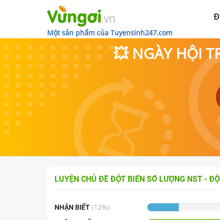
Đ
Một sản phẩm của Tuyensinh247.com
💥 NGÀY HỘI T
LUYỆN CHỦ ĐỀ
ĐỘT BIẾN SỐ LƯỢNG NST - ĐỘ
(
12
%)
NHẬN BIẾT