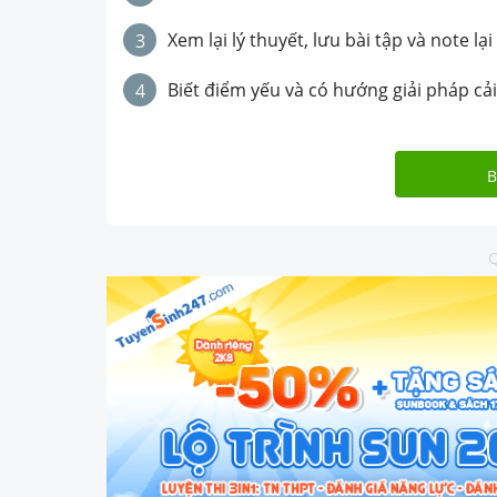
Xem lại lý thuyết, lưu bài tập và note lại
3
Biết điểm yếu và có hướng giải pháp cải
4
B
Q