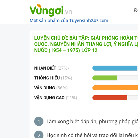
Đ
Một sản phẩm của Tuyensinh247.com
LUYỆN CHỦ ĐỀ
BÀI TẬP: GIẢI PHÓNG HOÀN 
QUỐC. NGUYÊN NHÂN THẮNG LỢI, Ý NGHĨA L
NƯỚC (1954 – 1975)
LỚP 12
(
27
%)
NHẬN BIẾT
(
15
%)
THÔNG HIỂU
(
36
%)
VẬN DỤNG
(
21
%)
VẬN DỤNG CAO
Làm xong biết đáp án, phương pháp giải 
1
Học sinh có thể hỏi và trao đổi lại nếu 
2