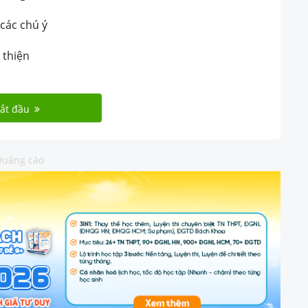
 các chú ý
 thiện
ắt đầu
uảng cáo