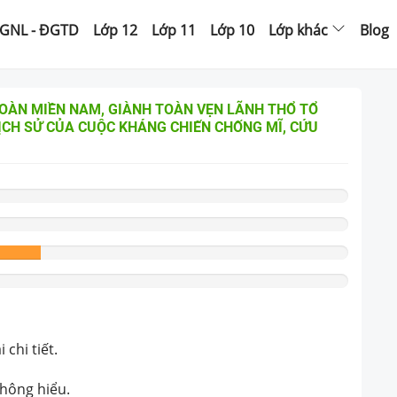
GNL - ĐGTD
Lớp 12
Lớp 11
Lớp 10
Lớp khác
Blog
TOÀN MIỀN NAM, GIÀNH TOÀN VẸN LÃNH THỔ TỔ
ỊCH SỬ CỦA CUỘC KHÁNG CHIẾN CHỐNG MĨ, CỨU
chi tiết.
không hiểu.