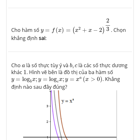
y
=
f
(
x
)
=
(
x
2
+
x
−
2
)
2
3
2
3
2
Cho hàm số
=
(
)
=
+
−
2
. Chọn
(
)
y
f
x
x
x
khẳng định
sai
:
b
,
c
a
Cho
là số thực tùy ý và
,
là các số thực dương
a
b
c
1
khác
1
. Hình vẽ bên là đồ thị của ba hàm số
y
=
log
b
x
;
y
=
log
c
x
;
y
=
x
a
(
x
>
0
)
a
=
log
;
=
log
;
=
(
>
0
)
. Khẳng
y
x
y
x
y
x
x
b
c
định nào sau đây đúng?