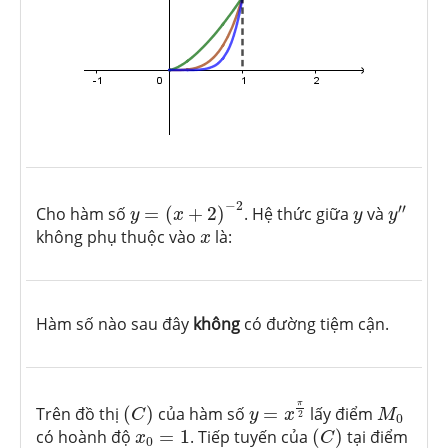
y
=
(
x
+
2
)
−
2
y
″
y
−
2
′′
Cho hàm số
=
(
+
2
)
. Hệ thức giữa
và
y
x
y
y
x
không phụ thuộc vào
là:
x
Hàm số nào sau đây
không
có đường tiệm cận.
y
=
x
π
2
(
C
)
M
0
π
Trên đồ thị
(
)
của hàm số
=
lấy điểm
C
y
x
M
2
0
(
C
)
x
0
=
1
có hoành độ
=
1
. Tiếp tuyến của
(
)
tại điểm
x
C
0