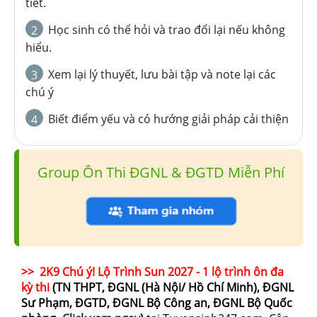
tiết.
Học sinh có thể hỏi và trao đổi lại nếu không
2
hiểu.
Xem lại lý thuyết, lưu bài tập và note lại các
3
chú ý
Biết điểm yếu và có hướng giải pháp cải thiện
4
Group Ôn Thi ĐGNL & ĐGTD Miễn Phí
>> 2K9 Chú ý! Lộ Trình Sun 2027 - 1 lộ trình ôn đa
kỳ thi
(TN THPT, ĐGNL (Hà Nội/ Hồ Chí Minh), ĐGNL
Sư Phạm, ĐGTD, ĐGNL Bộ Công an, ĐGNL Bộ Quốc