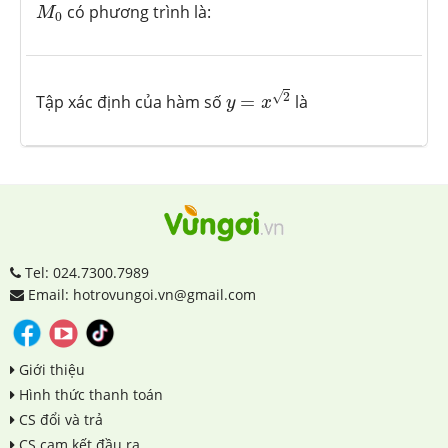
M
0
có phương trình là:
M
0
y
=
x
2
√
2
Tập xác định của hàm số
=
là
y
x
Tel: 024.7300.7989
Email: hotrovungoi.vn@gmail.com
Giới thiệu
Hình thức thanh toán
CS đổi và trả
CS cam kết đầu ra