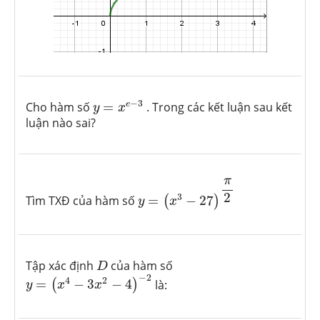
y
=
x
e
−
3
−
3
e
Cho hàm số
=
. Trong các kết luận sau kết
y
x
luận nào sai?
y
=
(
x
3
−
27
)
π
2
π
2
3
Tìm TXĐ của hàm số
=
−
27
(
)
y
x
D
Tập xác định
của hàm số
D
y
=
(
x
4
−
3
x
2
−
4
)
−
2
−
2
4
2
=
−
3
−
4
là:
(
)
y
x
x