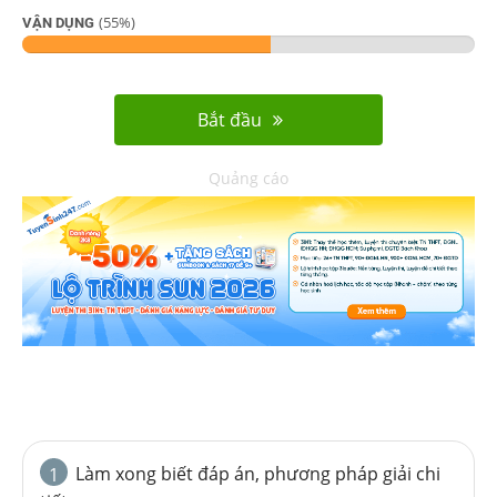
(
55
%)
VẬN DỤNG
Bắt đầu
Quảng cáo
Làm xong biết đáp án, phương pháp giải chi
1