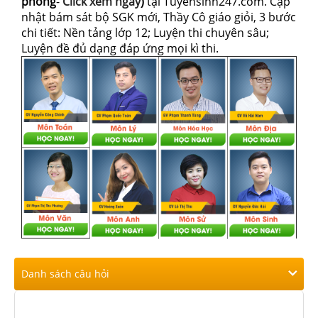
phòng
-
Click xem ngay
)
tại Tuyensinh247.com.
Cập
nhật bám sát bộ SGK mới, Thầy Cô giáo giỏi, 3 bước
chi tiết: Nền tảng lớp 12; Luyện thi chuyên sâu;
Luyện đề đủ dạng đáp ứng mọi kì thi.
Danh sách câu hỏi