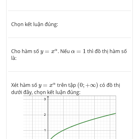
Chọn kết luận đúng:
α
=
1
y
=
x
α
α
Cho hàm số
=
. Nếu
=
1
thì đồ thị hàm số
y
x
α
là:
(
0
;
+
∞
)
y
=
x
α
α
Xét hàm số
=
trên tập
(
0
;
+
∞
)
có đồ thị
y
x
dưới đây, chọn kết luận đúng: