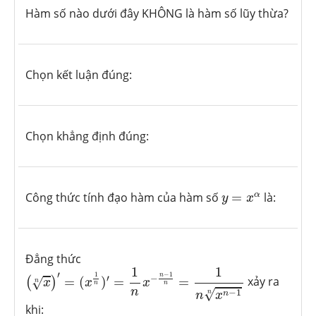
Hàm số nào dưới đây KHÔNG là hàm số lũy thừa?
Chọn kết luận đúng:
Chọn khẳng định đúng:
y
=
x
α
α
Công thức tính đạo hàm của hàm số
=
là:
y
x
Đẳng thức
(
x
n
)
′
=
(
x
1
n
)
′
=
1
n
x
−
n
−
1
n
=
1
n
x
n
−
1
n
1
1
′
−
1
1
n
−
′
=
(
)
=
=
xảy ra
√
(
)
x
x
x
n
n
n
n
√
−
1
n
n
n
x
khi: