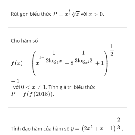
P
=
x
1
3
x
6
x
>
0
1
Rút gọn biểu thức
=
với
>
0
.
√
6
P
x
x
x
3
Cho hàm số
f
(
x
)
=
(
x
1
+
1
2
log
4
x
+
8
1
3
log
x
2
2
+
1
)
1
2
−
1
1
⎛
⎞
1
1
2
⎜

⎟

1
+
⎜
⎟
3
log
2
2
log
x
(
)
=
+
8
+
1
2
4
f
x
x
x
⎝
⎠
−
1
0
<
x
≠
1
với
0
<
≠
1
. Tính giá trị biểu thức
x
P
=
f
(
f
(
2018
)
)
=
(
(
2018
)
)
.
P
f
f
y
=
(
2
x
2
+
x
−
1
)
2
3
2
3
2
Tính đạo hàm của hàm số
=
2
+
−
1
.
(
)
y
x
x