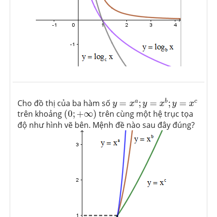
y
=
x
a
;
y
=
x
b
;
y
=
x
c
a
b
c
Cho đồ thị của ba hàm số
=
;
=
;
=
y
x
y
x
y
x
(
0
;
+
∞
)
trên khoảng
(
0
;
+
∞
)
trên cùng một hệ trục tọa
độ như hình vẽ bên. Mệnh đề nào sau đây đúng?