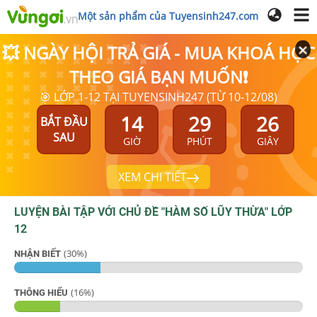
Một sản phẩm của Tuyensinh247.com
💥 NGÀY HỘI TRẢ GIÁ - MUA KHOÁ HỌC
THEO GIÁ BẠN MUỐN❗
🎯 LỚP 1-12 TẠI TUYENSINH247 (TỪ 10-12/08)
14
29
25
BẮT ĐẦU
SAU
GIỜ
PHÚT
GIÂY
XEM CHI TIẾT
LUYỆN BÀI TẬP VỚI CHỦ ĐỀ "
HÀM SỐ LŨY THỪA
"
LỚP
12
(
30
%)
NHẬN BIẾT
(
16
%)
THÔNG HIỂU