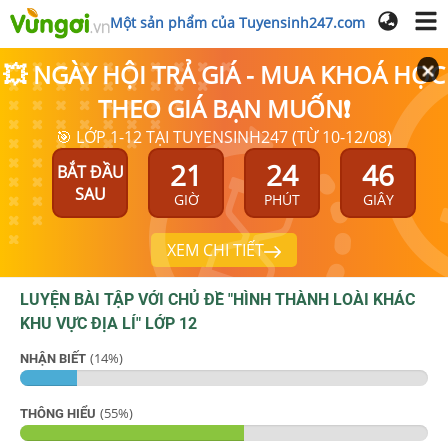
Một sản phẩm của Tuyensinh247.com
💥 NGÀY HỘI TRẢ GIÁ - MUA KHOÁ HỌC
THEO GIÁ BẠN MUỐN❗
🎯 LỚP 1-12 TẠI TUYENSINH247 (TỪ 10-12/08)
21
24
45
BẮT ĐẦU
SAU
GIỜ
PHÚT
GIÂY
XEM CHI TIẾT
LUYỆN BÀI TẬP VỚI CHỦ ĐỀ "
HÌNH THÀNH LOÀI KHÁC
KHU VỰC ĐỊA LÍ
"
LỚP 12
(
14
%)
NHẬN BIẾT
(
55
%)
THÔNG HIỂU