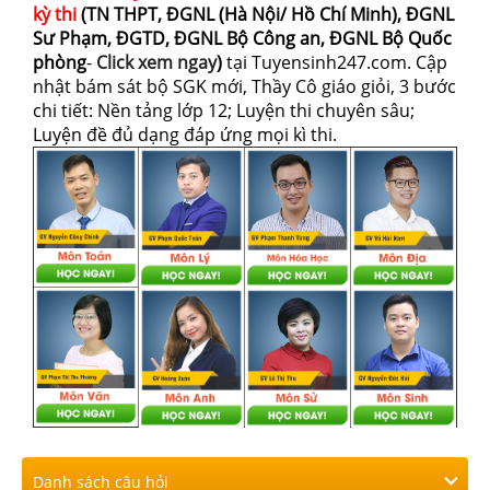
kỳ thi
(TN THPT, ĐGNL (Hà Nội/ Hồ Chí Minh), ĐGNL
Sư Phạm, ĐGTD, ĐGNL Bộ Công an, ĐGNL Bộ Quốc
phòng
-
Click xem ngay
)
tại Tuyensinh247.com.
Cập
nhật bám sát bộ SGK mới, Thầy Cô giáo giỏi, 3 bước
chi tiết: Nền tảng lớp 12; Luyện thi chuyên sâu;
Luyện đề đủ dạng đáp ứng mọi kì thi.
Danh sách câu hỏi