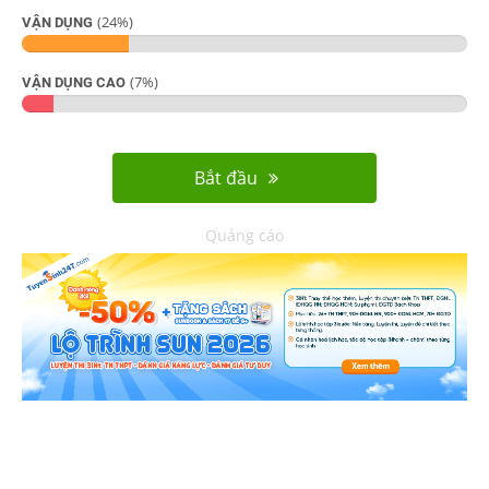
(
24
%)
VẬN DỤNG
(
7
%)
VẬN DỤNG CAO
Bắt đầu
Quảng cáo