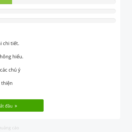
chi tiết.
không hiểu.
 các chú ý
 thiện
ắt đầu
uảng cáo