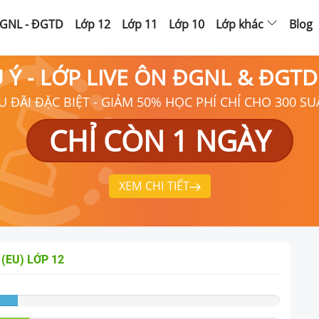
GNL - ĐGTD
Lớp 12
Lớp 11
Lớp 10
Lớp khác
Blog
Ú Ý - LỚP LIVE ÔN ĐGNL & ĐGT
U ĐÃI ĐẶC BIỆT - GIẢM 50% HỌC PHÍ CHỈ CHO 300 SU
CHỈ CÒN 1 NGÀY
XEM CHI TIẾT
 (EU)
LỚP 12