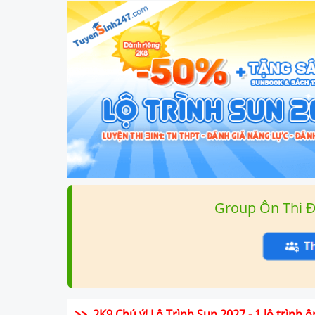
Group Ôn Thi 
>> 2K9 Chú ý! Lộ Trình Sun 2027 - 1 lộ trình ô