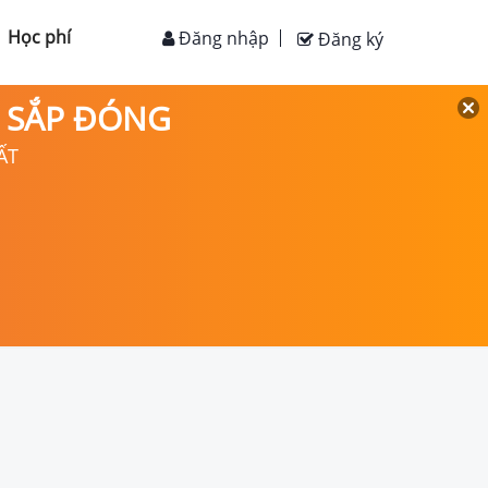
Học phí
Đăng nhập
Đăng ký
D SẮP ĐÓNG
ẤT