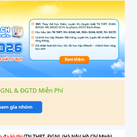
ĐGNL & ĐGTD Miễn Phí
n đa kỳ thi
(TN THPT, ĐGNL (Hà Nội/ Hồ Chí Minh),