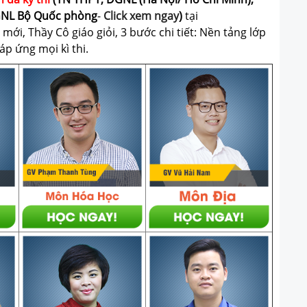
GNL Bộ Quốc phòng
-
Click xem ngay
)
tại
ới, Thầy Cô giáo giỏi, 3 bước chi tiết: Nền tảng lớp
p ứng mọi kì thi.