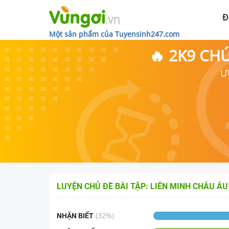
Đ
Một sản phẩm của Tuyensinh247.com
🔥 2K9 CH
Ư
LUYỆN CHỦ ĐỀ
BÀI TẬP: LIÊN MINH CHÂU ÂU
(
32
%)
NHẬN BIẾT