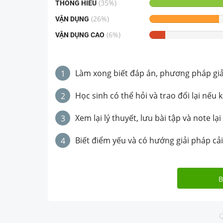
(
35
%)
THÔNG HIỂU
(
26
%)
VẬN DỤNG
(
6
%)
VẬN DỤNG CAO
Làm xong biết đáp án, phương pháp giải 
1
Học sinh có thể hỏi và trao đổi lại nếu 
2
Xem lại lý thuyết, lưu bài tập và note lại
3
Biết điểm yếu và có hướng giải pháp cải
4
B
Q