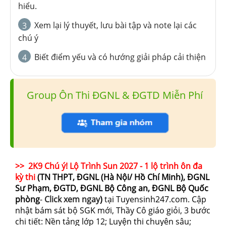
hiểu.
Xem lại lý thuyết, lưu bài tập và note lại các
3
chú ý
Biết điểm yếu và có hướng giải pháp cải thiện
4
Group Ôn Thi ĐGNL & ĐGTD Miễn Phí
>> 2K9 Chú ý! Lộ Trình Sun 2027 - 1 lộ trình ôn đa
kỳ thi
(TN THPT, ĐGNL (Hà Nội/ Hồ Chí Minh), ĐGNL
Sư Phạm, ĐGTD, ĐGNL Bộ Công an, ĐGNL Bộ Quốc
phòng
-
Click xem ngay
)
tại Tuyensinh247.com.
Cập
nhật bám sát bộ SGK mới, Thầy Cô giáo giỏi, 3 bước
chi tiết: Nền tảng lớp 12; Luyện thi chuyên sâu;