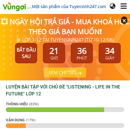
Một sản phẩm của Tuyensinh247.com
💥 NGÀY HỘI TRẢ GIÁ - MUA KHOÁ HỌC
THEO GIÁ BẠN MUỐN❗
🎯 LỚP 1-12 TẠI TUYENSINH247 (TỪ 10-12/08)
21
36
33
BẮT ĐẦU
SAU
GIỜ
PHÚT
GIÂY
XEM CHI TIẾT
LUYỆN BÀI TẬP VỚI CHỦ ĐỀ "
LISTENING - LIFE IN THE
FUTURE
"
LỚP 12
(
83
%)
THÔNG HIỂU
(
17
%)
VẬN DỤNG