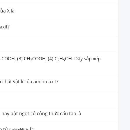
ủa X là
axit?
)-COOH, (3) CH
COOH, (4) C
H
OH. Dãy sắp xếp
3
2
5
 chất vật lí của amino axit?
h hay bột ngọt có công thức cấu tạo là
n tử C
H
NO
là