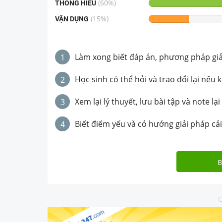
(
60
%)
THÔNG HIỂU
(
15
%)
VẬN DỤNG
Làm xong biết đáp án, phương pháp giải 
1
Học sinh có thể hỏi và trao đổi lại nếu 
2
Xem lại lý thuyết, lưu bài tập và note lại
3
Biết điểm yếu và có hướng giải pháp cải
4
B
Q