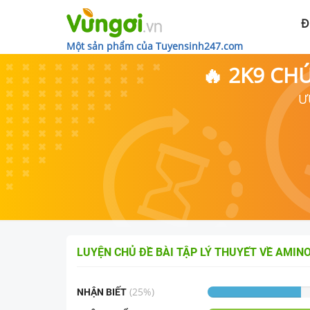
Đ
Một sản phẩm của Tuyensinh247.com
🔥 2K9 CH
Ư
LUYỆN CHỦ ĐỀ
BÀI TẬP LÝ THUYẾT VỀ AMINO
(
25
%)
NHẬN BIẾT