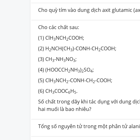
Cho quỳ tím vào dung dịch axit glutamic (a
Cho các chất sau:
(1) ClH
NCH
COOH;
3
2
(2) H
NCH(CH
)-CONH-CH
COOH;
2
3
2
(3) CH
-NH
NO
;
3
3
3
(4) (HOOCCH
NH
)
SO
;
2
3
2
4
(5) ClH
NCH
-CONH-CH
-COOH;
3
2
2
(6) CH
COOC
H
.
3
6
5
Số chất trong dãy khi tác dụng với dung d
hai muối là bao nhiêu?
Tổng số nguyên tử trong một phân tử alan