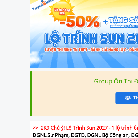
Group Ôn Thi 
>> 2K9 Chú ý! Lộ Trình Sun 2027 - 1 lộ trình ô
ĐGNL Sư Phạm, ĐGTD, ĐGNL Bộ Công an, Đ