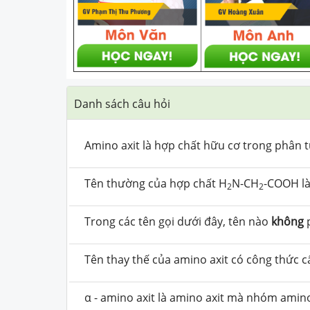
Danh sách câu hỏi
Amino axit là hợp chất hữu cơ trong phân 
Tên thường của hợp chất H
N-CH
-COOH l
2
2
Trong các tên gọi dưới đây, tên nào
không
p
Tên thay thế của amino axit có công thức 
α - amino axit là amino axit mà nhóm amino