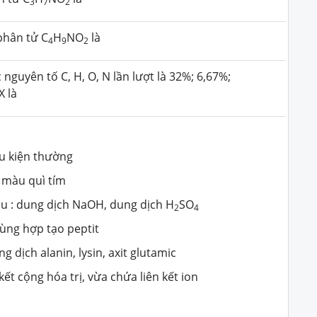
3
7
2
phân tử C
H
NO
là
4
9
2
nguyên tố C, H, O, N lần lượt là 32%; 6,67%;
X là
ều kiện thường
i màu quì tím
sau : dung dịch NaOH, dung dịch H
SO
2
4
rùng hợp tạo peptit
g dịch alanin, lysin, axit glutamic
ết cộng hóa trị, vừa chứa liên kết ion