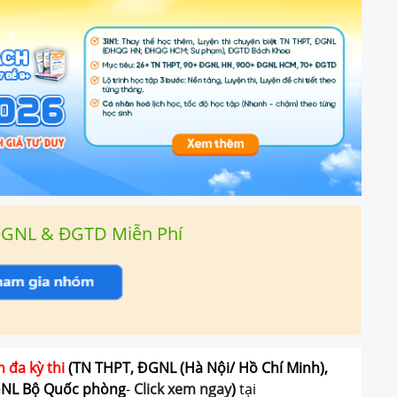
ĐGNL & ĐGTD Miễn Phí
n đa kỳ thi
(TN THPT, ĐGNL (Hà Nội/ Hồ Chí Minh),
GNL Bộ Quốc phòng
-
Click xem ngay
)
tại