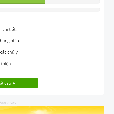
chi tiết.
không hiểu.
 các chú ý
 thiện
ắt đầu
uảng cáo