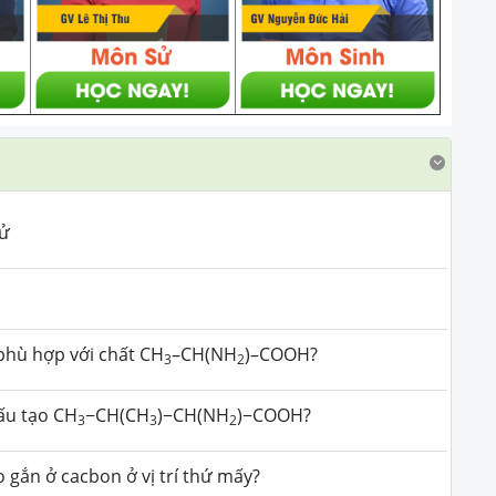
tử
à
hù hợp với chất CH
–CH(NH
)–COOH?
3
2
cấu tạo CH
−CH(CH
)−CH(NH
)−COOH?
3
3
2
 gắn ở cacbon ở vị trí thứ mấy?