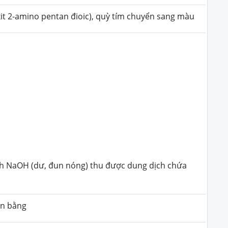
xit 2-amino pentan đioic), quỳ tím chuyển sang màu
ịch NaOH (dư, đun nóng) thu được dung dịch chứa
in bằng