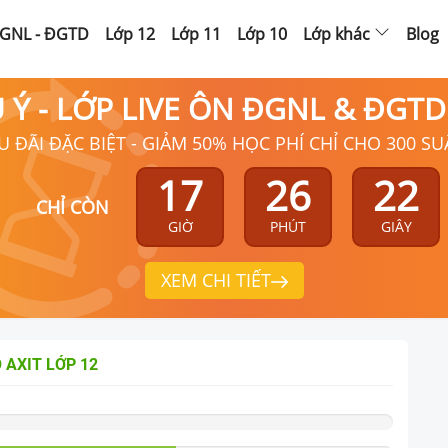
GNL - ĐGTD
Lớp 12
Lớp 11
Lớp 10
Lớp khác
Blog
Ú Ý - LỚP LIVE ÔN ĐGNL & ĐGT
U ĐÃI ĐẶC BIỆT - GIẢM 50% HỌC PHÍ CHỈ CHO 300 SU
17
26
21
CHỈ CÒN
GIỜ
PHÚT
GIÂY
XEM CHI TIẾT
 AXIT
LỚP 12