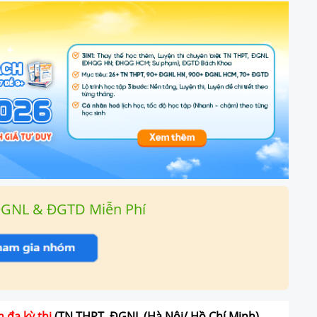
ĐGNL & ĐGTD Miễn Phí
n đa kỳ thi
(TN THPT, ĐGNL (Hà Nội/ Hồ Chí Minh),