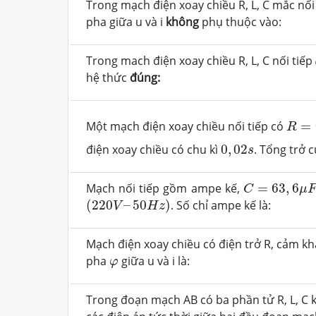
Trong mạch điện xoay chiều R, L, C mắc nối
pha giữa u và i
không
phụ thuộc vào:
Trong mach điện xoay chiều R, L, C nối tiếp
hệ thức
đúng:
R
=
6
Một mạch điện xoay chiều nối tiếp có
=
R
0
,
02
s
điện xoay chiều có chu kì
0
,
02
. Tổng trở 
s
C
=
63
,
6
μ
F
,
L
Mạch nối tiếp gồm ampe kế,
=
63
,
6
C
μ
F
(
220
V
–
50
H
z
)
(
220
–
50
)
. Số chỉ ampe kế là:
V
H
z
Mạch điện xoay chiều có điện trở R, cảm k
φ
pha
giữa u và i là:
φ
Trong đoạn mạch AB có ba phần tử R, L, C