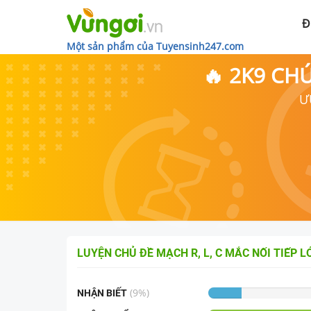
Đ
Một sản phẩm của Tuyensinh247.com
🔥 2K9 CH
Ư
LUYỆN CHỦ ĐỀ
MẠCH R, L, C MẮC NỐI TIẾP
L
(
9
%)
NHẬN BIẾT