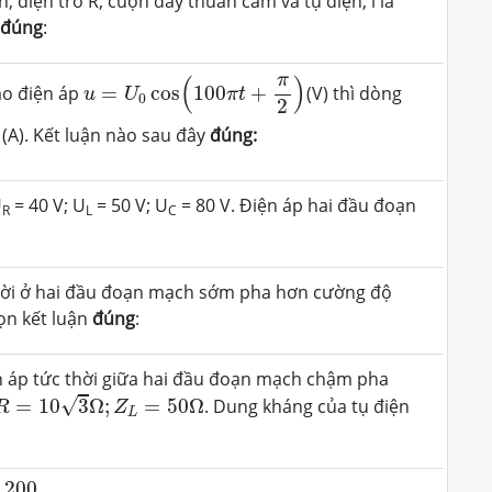
, điện trở R, cuộn dây thuần cảm và tụ điện, i là
đúng
:
u
=
U
0
cos
(
100
π
t
+
π
2
)
π
(
)
vào điện áp
=
cos
100
+
(V) thì dòng
u
U
π
t
0
2
)
(A). Kết luận nào sau đây
đúng:
U
= 40 V; U
= 50 V; U
= 80 V. Điện áp hai đầu đoạn
R
L
C
thời ở hai đầu đoạn mạch sớm pha hơn cường độ
ọn kết luận
đúng
:
ện áp tức thời giữa hai đầu đoạn mạch chậm pha
R
=
10
3
Ω
;
Z
L
=
50
Ω
√
=
10
3
Ω
;
=
50
Ω
. Dung kháng của tụ điện
R
Z
L
00
π
(
μ
F
)
200