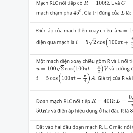
R
=
100
Ω
Mạch RLC nối tiếp có
=
100
Ω
, L và
=
R
C
45
0
L
0
mạch chậm pha
45
. Giá trị đúng của
là:
L
u
=
10
Điện áp của mạch điện xoay chiều là
=
1
u
i
=
5
2
cos
(
100
π
t
+
π
3
)
A
(
√
điện qua mạch là
=
5
2
cos
100
+
i
π
t
Một mạch điện xoay chiều gồm R và L nối t
u
=
100
2
cos
(
100
π
t
+
π
2
)
V
π
√
=
100
2
cos
100
+
và cường đ
(
)
u
π
t
V
2
i
=
5
cos
(
100
π
t
+
π
4
)
A
(
)
π
=
5
cos
100
+
. Giá trị của R và 
i
π
t
A
4
L
=
0
,
4
0
R
=
40
Ω
Đoạn mạch RLC nối tiếp
=
40
Ω
;
=
R
L
50
H
z
50
và điện áp hiệu dụng ở hai đầu R là
H
z
Đặt vào hai đầu đoạn mạch R, L, C mắc nối 