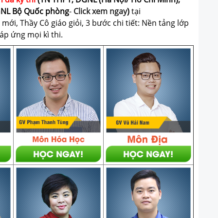
GNL Bộ Quốc phòng
-
Click xem ngay
)
tại
ới, Thầy Cô giáo giỏi, 3 bước chi tiết: Nền tảng lớp
p ứng mọi kì thi.