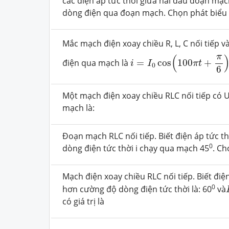
các điện áp tức thời giữa hai đầu đoạn mạch
dòng điện qua đoạn mạch. Chọn phát biểu
Mắc mạch điện xoay chiều R, L, C nối tiếp 
i
=
I
0
cos
(
100
π
t
+
π
6
)
π
(
điện qua mạch là
=
cos
100
+
i
I
π
t
0
6
Một mạch điện xoay chiều RLC nối tiếp có 
mạch là:
Đoạn mạch RLC nối tiếp. Biết điện áp tức 
0
dòng điện tức thời i chạy qua mạch 45
. Ch
Mạch điện xoay chiều RLC nối tiếp. Biết đi
0
hơn cường độ dòng điện tức thời là: 60
và
có giá trị là
C
=
2