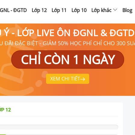
GNL - ĐGTD
Lớp 12
Lớp 11
Lớp 10
Lớp khác
Blog
Ú Ý - LỚP LIVE ÔN ĐGNL & ĐGT
U ĐÃI ĐẶC BIỆT - GIẢM 50% HỌC PHÍ CHỈ CHO 300 SU
CHỈ CÒN 1 NGÀY
XEM CHI TIẾT
ỚP 12