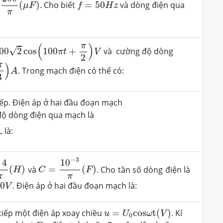
f
=
50
H
z
(
)
. Cho biết
=
50
và dòng điện qua
μ
F
f
H
z
π
0
2
cos
(
100
π
t
+
π
2
)
V
π
(
)
√
00
2
cos
100
+
và cường độ dòng
π
t
V
2
π
)
. Trong mạch điện có thể có:
A
3
iếp. Điện áp ở hai đầu đoạn mạch
ộ dòng điện qua mạch là
L là:
C
=
10
−
3
π
(
F
)
π
(
H
)
−
3
10
,
4
(
)
và
=
(
)
. Cho tần số dòng điện là
H
C
F
π
π
80
V
80
. Điện áp ở hai đầu đoạn mạch là:
V
u
=
U
0
c
o
s
ω
t
(
V
)
tiếp một điện áp xoay chiều
=
c
o
s
t
(
)
. Kí
u
U
ω
V
0