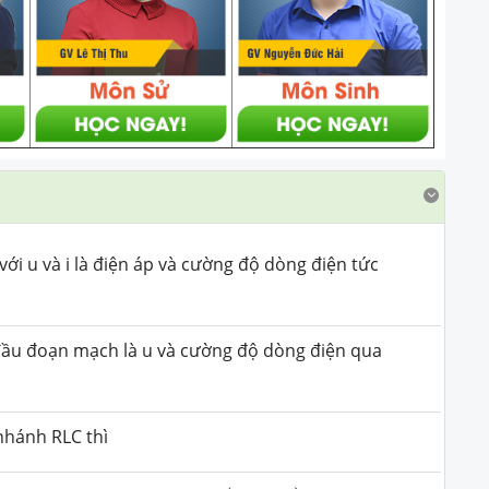
với u và i là điện áp và cường độ dòng điện tức
i đầu đoạn mạch là u và cường độ dòng điện qua
nhánh RLC thì
u
=
U
0
cos
(
ω
t
+
φ
)