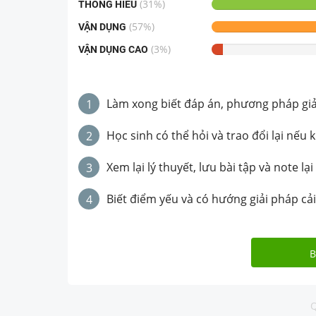
(
31
%)
THÔNG HIỂU
(
57
%)
VẬN DỤNG
(
3
%)
VẬN DỤNG CAO
Làm xong biết đáp án, phương pháp giải 
1
Học sinh có thể hỏi và trao đổi lại nếu 
2
Xem lại lý thuyết, lưu bài tập và note lại
3
Biết điểm yếu và có hướng giải pháp cải
4
B
Q