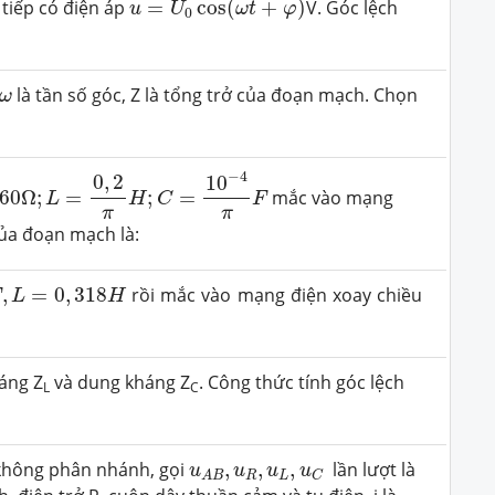
 tiếp có điện áp
=
cos
(
+
)
V. Góc lệch
u
U
ω
t
φ
0
ω
là tần số góc, Z là tổng trở của đoạn mạch. Chọn
ω
0
Ω
;
L
=
0
,
2
π
H
;
C
=
10
−
4
π
F
−
4
0
,
2
10
60
Ω
;
=
;
=
mắc vào mạng
L
H
C
F
π
π
của đoạn mạch là:
=
0
,
318
H
,
=
0
,
318
rồi mắc vào mạng điện xoay chiều
L
H
háng Z
và dung kháng Z
. Công thức tính góc lệch
L
C
u
A
B
,
u
R
,
u
L
,
u
C
 không phân nhánh, gọi
,
,
,
lần lượt là
u
u
u
u
R
L
C
A
B