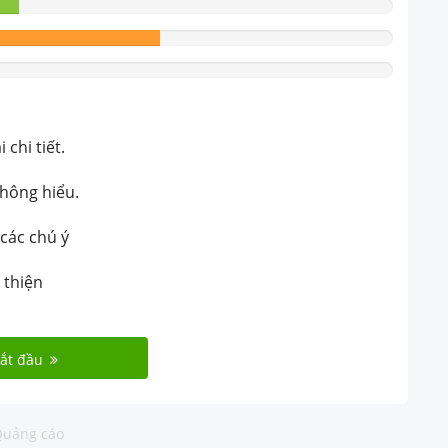
chi tiết.
không hiểu.
 các chú ý
 thiện
ắt đầu
uảng cáo