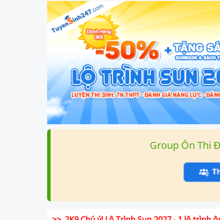
Group Ôn Thi 
>> 2K9 Chú ý! Lộ Trình Sun 2027 - 1 lộ trình ô