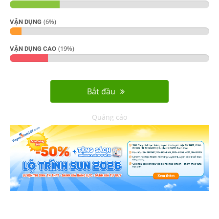
(
6
%)
VẬN DỤNG
(
19
%)
VẬN DỤNG CAO
Bắt đầu
Quảng cáo