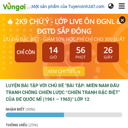
Một sản phẩm của Tuyensinh247.com
🔥 2K9 CHÚ Ý - LỚP LIVE ÔN ĐGNL &
ĐGTD SẮP ĐÓNG
ƯU ĐÃI ĐẶC BIỆT - GIẢM 50% HỌC PHÍ CHỈ CHO 300 SUẤT
14
56
26
CHỈ CÒN
GIỜ
PHÚT
GIÂY
XEM CHI TIẾT
LUYỆN BÀI TẬP VỚI CHỦ ĐỀ "
BÀI TẬP: MIỀN NAM ĐẤU
TRANH CHỐNG CHIẾN LƯỢC “CHIẾN TRANH ĐẶC BIỆT”
CỦA ĐẾ QUỐC MĨ (1961 – 1965)
"
LỚP 12
(
50
%)
NHẬN BIẾT
(
25
%)
THÔNG HIỂU