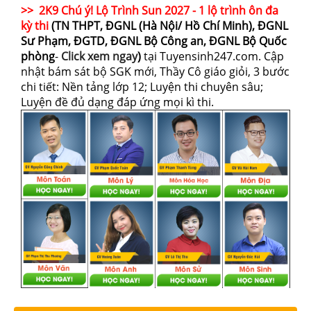
>> 2K9 Chú ý! Lộ Trình Sun 2027 - 1 lộ trình ôn đa
kỳ thi
(TN THPT, ĐGNL (Hà Nội/ Hồ Chí Minh), ĐGNL
Sư Phạm, ĐGTD, ĐGNL Bộ Công an, ĐGNL Bộ Quốc
phòng
-
Click xem ngay
)
tại Tuyensinh247.com.
Cập
nhật bám sát bộ SGK mới, Thầy Cô giáo giỏi, 3 bước
chi tiết: Nền tảng lớp 12; Luyện thi chuyên sâu;
Luyện đề đủ dạng đáp ứng mọi kì thi.