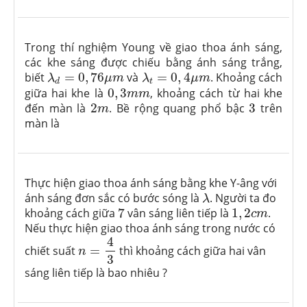
Trong thí nghiệm Young về giao thoa ánh sáng,
các khe sáng được chiếu bằng ánh sáng trắng,
λ
t
=
0
,
4
μ
m
λ
d
=
0
,
76
μ
m
biết
=
0
,
76
và
=
0
,
4
. Khoảng cách
λ
μ
m
λ
μ
m
t
d
0
,
3
m
m
giữa hai khe là
0
,
3
, khoảng cách từ hai khe
m
m
2
m
3
đến màn là
2
. Bề rộng quang phổ bậc
3
trên
m
màn là
Thực hiện giao thoa ánh sáng bằng khe Y-âng với
λ
ánh sáng đơn sắc có bước sóng là
. Người ta đo
λ
7
1
,
2
c
m
khoảng cách giữa
7
vân sáng liên tiếp là
1
,
2
.
c
m
Nếu thực hiện giao thoa ánh sáng trong nước có
n
=
4
3
4
chiết suất
=
thì khoảng cách giữa hai vân
n
3
sáng liên tiếp là bao nhiêu ?