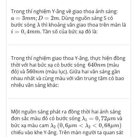
Trong thí nghiệm Y-âng về giao thoa ánh sáng:
a
=
3
m
m
;
D
=
2
m
=
3
;
=
2
. Dùng nguồn sáng S có
a
m
m
D
m
λ
bước sóng
thì khoảng vân giao thoa trên màn là
λ
i
=
0
,
4
m
m
=
0
,
4
. Tần số của bức xạ đó là:
i
m
m
Trong thí nghiệm giao thoa Y-âng, thực hiện đồng
640
n
m
thời với hai bức xạ có bước sóng
640
(màu
n
m
560
n
m
đỏ) và
560
(màu lục). Giữa hai vân sáng gần
n
m
nhau nhất và cùng màu với vân trung tâm có bao
nhiêu vân sáng khác:
Một nguồn sáng phát ra đồng thời hai ánh sáng
λ
1
=
0
,
72
μ
m
đơn sắc màu đỏ có bước sóng
=
0
,
72
và
λ
μ
m
1
(
0
,
6
μ
m
<
λ
2
<
0
,
68
μ
m
)
λ
2
bức xạ màu cam
(
0
,
6
<
<
0
,
68
)
λ
μ
m
λ
μ
m
2
2
chiếu vào khe Y-âng. Trên màn người ta quan sát