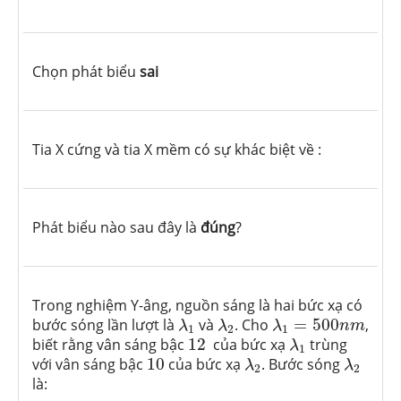
Chọn phát biểu
sai
Tia X cứng và tia X mềm có sự khác biệt về :
Phát biểu nào sau đây là
đúng
?
Trong nghiệm Y-âng, nguồn sáng là hai bức xạ có
λ
1
λ
2
λ
1
=
500
n
m
bước sóng lần lượt là
và
. Cho
=
500
,
λ
λ
λ
n
m
1
2
1
λ
1
12
biết rằng vân sáng bậc
12
của bức xạ
trùng
λ
1
λ
2
λ
2
10
với vân sáng bậc
10
của bức xạ
. Bước sóng
λ
λ
2
2
là: