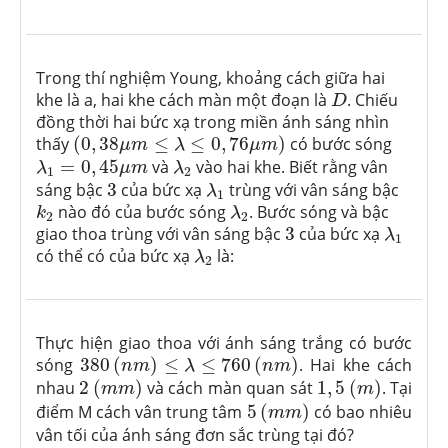
Trong thí nghiệm Young, khoảng cách giữa hai
D
khe là a, hai khe cách màn một đoạn là
. Chiếu
D
đồng thời hai bức xạ trong miền ánh sáng nhìn
(
0
,
38
μ
m
≤
λ
≤
0
,
76
μ
m
)
thấy
(
0
,
38
≤
≤
0
,
76
)
có bước sóng
μ
m
λ
μ
m
λ
1
=
0
,
45
μ
m
λ
2
=
0
,
45
và
vào hai khe. Biết rằng vân
λ
μ
m
λ
1
2
λ
1
3
sáng bậc
3
của bức xạ
trùng với vân sáng bậc
λ
1
k
2
λ
2
nào đó của bước sóng
. Bước sóng và bậc
k
λ
2
2
λ
1
3
giao thoa trùng với vân sáng bậc
3
của bức xạ
λ
1
λ
2
có thể có của bức xạ
là:
λ
2
Thực hiện giao thoa với ánh sáng trắng có bước
380
(
n
m
)
≤
λ
≤
760
(
n
m
)
sóng
380
(
)
≤
≤
760
(
)
. Hai khe cách
n
m
λ
n
m
2
(
m
m
)
1
,
5
(
m
)
nhau
2
(
)
và cách màn quan sát
1
,
5
(
)
. Tại
m
m
m
5
(
m
m
)
điểm M cách vân trung tâm
5
(
)
có bao nhiêu
m
m
vân tối của ánh sáng đơn sắc trùng tại đó?