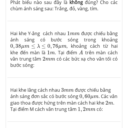
Phát biểu nào sau đây là
không
đúng? Cho các
chùm ánh sáng sau: Trắng, đỏ, vàng, tím.
1
m
m
Hai khe Y-âng cách nhau
1
được chiếu bằng
m
m
ánh sáng có bước sóng trong khoảng
0
,
38
μ
m
≤
λ
≤
0
,
76
μ
m
0
,
38
≤
≤
0
,
76
, khoảng cách từ hai
μ
m
λ
μ
m
A
1
m
khe đến màn là
1
. Tại điểm
trên màn cách
m
A
2
m
m
vân trung tâm
2
có các bức xạ cho vân tối có
m
m
bước sóng:
3
m
m
Hai khe Iâng cách nhau
3
được chiếu bằng
m
m
0
,
60
μ
m
ánh sáng đơn sắc có bước sóng
0
,
60
. Các vân
μ
m
2
m
giao thoa được hứng trên màn cách hai khe
2
.
m
1
,
2
m
m
Tại điểm M cách vân trung tâm
1
,
2
có:
m
m