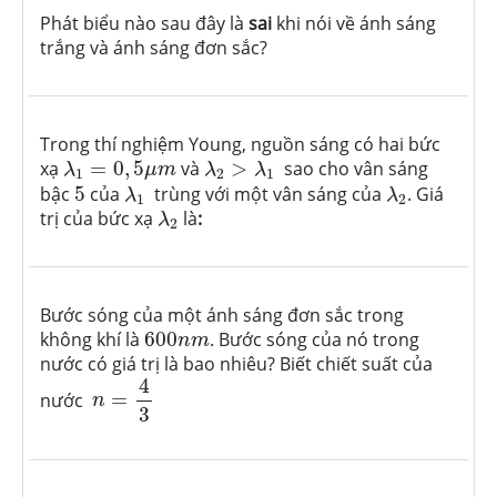
Phát biểu nào sau đây là
sai
khi nói về ánh sáng
trắng và ánh sáng đơn sắc?
Trong thí nghiệm Young, nguồn sáng có hai bức
λ
1
=
0
,
5
μ
m
λ
2
>
λ
1
xạ
=
0
,
5
và
>
sao cho vân sáng
λ
μ
m
λ
λ
1
2
1
λ
1
λ
2
5
bậc
5
của
trùng với một vân sáng của
. Giá
λ
λ
1
2
λ
2
trị của bức xạ
là
:
λ
2
Bước sóng của một ánh sáng đơn sắc trong
600
n
m
không khí là
600
. Bước sóng của nó trong
n
m
nước có giá trị là bao nhiêu? Biết chiết suất của
n
=
4
3
4
nước
=
n
3