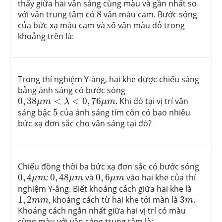
thấy giữa hai vân sáng cùng màu và gần nhất so
8
với vân trung tâm có
8
vân màu cam. Bước sóng
của bức xạ màu cam và số vân màu đỏ trong
khoảng trên là:
Trong thí nghiệm Y-âng, hai khe được chiếu sáng
bằng ánh sáng có bước sóng
0
,
38
μ
m
<
λ
<
0
,
76
μ
m
0
,
38
<
<
0
,
76
. Khi đó tại vị trí vân
μ
m
λ
μ
m
5
sáng bậc
5
của ánh sáng tím còn có bao nhiêu
bức xạ đơn sắc cho vân sáng tại đó?
Chiếu đồng thời ba bức xạ đơn sắc có bước sóng
0
,
4
μ
m
0
,
48
μ
m
0
,
6
μ
m
0
,
4
;
0
,
48
và
0
,
6
vào hai khe của thí
μ
m
μ
m
μ
m
nghiệm Y-âng. Biết khoảng cách giữa hai khe là
1
,
2
m
m
3
m
1
,
2
, khoảng cách từ hai khe tới màn là
3
.
m
m
m
Khoảng cách ngắn nhất giữa hai vị trí có màu
cùng màu với vân sáng trung tâm là: