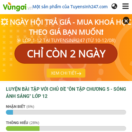
Một sản phẩm của Tuyensinh247.com
💥 NGÀY HỘI TRẢ GIÁ - MUA KHOÁ HỌC
THEO GIÁ BẠN MUỐN❗
🎯 LỚP 1-12 TẠI TUYENSINH247 (TỪ 10-12/08)
CHỈ CÒN 2 NGÀY
XEM CHI TIẾT
LUYỆN BÀI TẬP VỚI CHỦ ĐỀ "
ÔN TẬP CHƯƠNG 5 - SÓNG
ÁNH SÁNG
"
LỚP 12
(
6
%)
NHẬN BIẾT
(
28
%)
THÔNG HIỂU