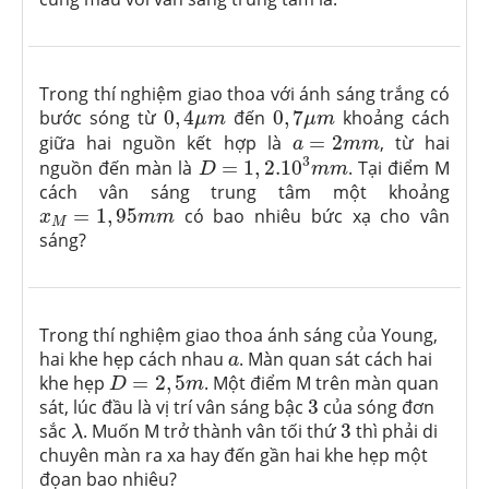
Trong thí nghiệm giao thoa với ánh sáng trắng có
0
,
4
μ
m
0
,
7
μ
m
bước sóng từ
0
,
4
đến
0
,
7
khoảng cách
μ
m
μ
m
a
=
2
m
m
giữa hai nguồn kết hợp là
=
2
, từ hai
a
m
m
D
=
1
,
2.10
3
m
m
3
nguồn đến màn là
=
1
,
2.10
. Tại điểm M
D
m
m
cách vân sáng trung tâm một khoảng
x
M
=
1
,
95
m
m
=
1
,
95
có bao nhiêu bức xạ cho vân
x
m
m
M
sáng?
Trong thí nghiệm giao thoa ánh sáng của Young,
a
hai khe hẹp cách nhau
. Màn quan sát cách hai
a
D
=
2
,
5
m
khe hẹp
=
2
,
5
. Một điểm M trên màn quan
D
m
3
sát, lúc đầu là vị trí vân sáng bậc
3
của sóng đơn
λ
3
sắc
. Muốn M trở thành vân tối thứ
3
thì phải di
λ
chuyên màn ra xa hay đến gần hai khe hẹp một
đọan bao nhiêu?