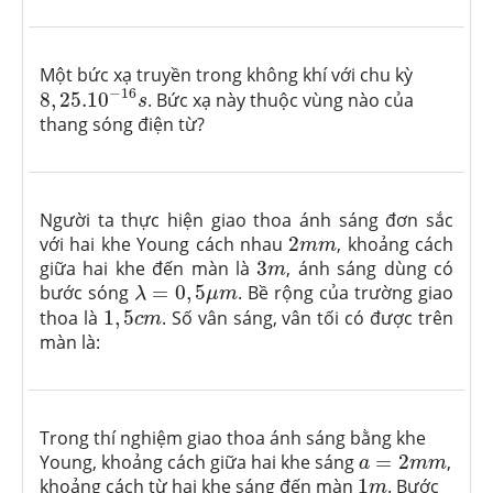
Một bức xạ truyền trong không khí với chu kỳ
8
,
25.10
−
16
s
−
16
8
,
25.10
. Bức xạ này thuộc vùng nào của
s
thang sóng điện từ?
Người ta thực hiện giao thoa ánh sáng đơn sắc
2
m
m
với hai khe Young cách nhau
2
, khoảng cách
m
m
3
m
giữa hai khe đến màn là
3
, ánh sáng dùng có
m
λ
=
0
,
5
μ
m
bước sóng
=
0
,
5
. Bề rộng của trường giao
λ
μ
m
1
,
5
c
m
thoa là
1
,
5
. Số vân sáng, vân tối có được trên
c
m
màn là:
Trong thí nghiệm giao thoa ánh sáng bằng khe
a
=
2
m
m
Young, khoảng cách giữa hai khe sáng
=
2
,
a
m
m
1
m
khoảng cách từ hai khe sáng đến màn
1
. Bước
m