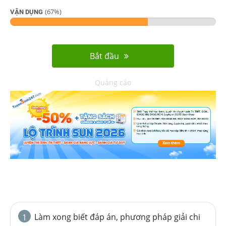
(
67
%)
VẬN DỤNG
Bắt đầu
Quảng cáo
Làm xong biết đáp án, phương pháp giải chi
1