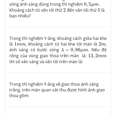
0
,
5
μ
m
sóng ánh sáng dùng trong thí nghiệm
0
,
5
.
μ
m
2
5
Khoảng cách từ vân tối thứ
2
đến vân tối thứ
5
là
bao nhiêu?
Trong thí nghiệm Y-âng, khoảng cách giữa hai khe
1
m
m
2
m
là
1
, khoảng cách từ hai khe tới màn là
2
,
m
m
m
λ
=
0
,
66
μ
m
ánh sáng có bước sóng
=
0
,
66
. Nếu độ
λ
μ
m
13
,
2
m
m
rộng của vùng giao thoa trên màn là:
13
,
2
m
m
thì số vân sáng và vân tối trên màn là:
Trong thí nghiệm Y-âng về giao thoa ánh sáng
trắng, trên màn quan sát thu được hình ảnh giao
thoa gồm: