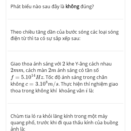
Phát biểu nào sau đây là
không
đúng?
Theo chiều tăng dần của bước sóng các loại sóng
điện từ thì ta có sự sắp xếp sau:
2
Giao thoa ánh sáng với
2
khe Y-âng cách nhau
2
m
m
2
m
2
, cách màn
2
ánh sáng có tần số
m
m
m
f
=
5.10
14
H
z
14
=
5.10
. Tốc độ ánh sáng trong chân
f
H
z
c
=
3.10
8
m
/
s
8
không
=
3.10
/
. Thực hiện thí nghiệm giao
c
m
s
i
thoa trong không khí khoảng vân
là:
i
Chùm tia ló ra khỏi lăng kính trong một máy
quang phổ, trước khi đi qua thấu kính của buồng
ảnh là: