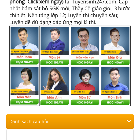
phòng
-
Click xem ngay
)
tại Tuyensinh247.com.
Cập
nhật bám sát bộ SGK mới, Thầy Cô giáo giỏi, 3 bước
chi tiết: Nền tảng lớp 12; Luyện thi chuyên sâu;
Luyện đề đủ dạng đáp ứng mọi kì thi.
Danh sách câu hỏi