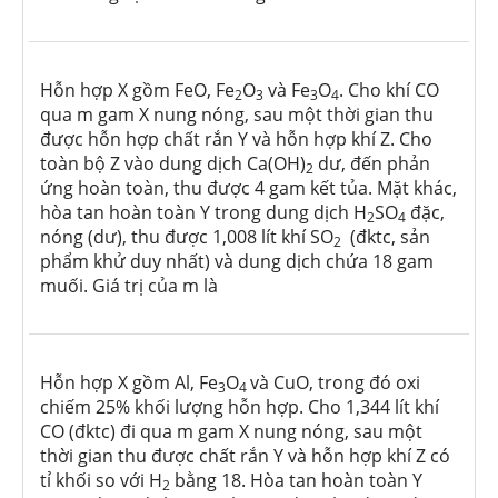
Hỗn hợp X gồm FeO, Fe
O
và Fe
O
. Cho khí CO
2
3
3
4
qua m gam X nung nóng, sau một thời gian thu
được hỗn hợp chất rắn Y và hỗn hợp khí Z. Cho
toàn bộ Z vào dung dịch Ca(OH)
dư, đến phản
2
ứng hoàn toàn, thu được 4 gam kết tủa. Mặt khác,
hòa tan hoàn toàn Y trong dung dịch H
SO
đặc,
2
4
nóng (dư), thu được 1,008 lít khí SO
(đktc, sản
2
phẩm khử duy nhất) và dung dịch chứa 18 gam
muối. Giá trị của m là
Hỗn hợp X gồm Al, Fe
O
và CuO, trong đó oxi
3
4
chiếm 25% khối lượng hỗn hợp. Cho 1,344 lít khí
CO (đktc) đi qua m gam X nung nóng, sau một
thời gian thu được chất rắn Y và hỗn hợp khí Z có
tỉ khối so với H
bằng 18. Hòa tan hoàn toàn Y
2