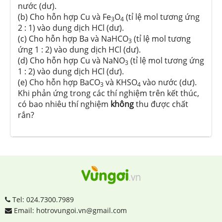
nước (dư).
(b) Cho hỗn hợp Cu và Fe
O
(tỉ lệ mol tương ứng
3
4
2 : 1) vào dung dịch HCl (dư).
(c) Cho hỗn hợp Ba và NaHCO
(tỉ lệ mol tương
3
ứng 1 : 2) vào dung dịch HCl (dư).
(d) Cho hỗn hợp Cu và NaNO
(tỉ lệ mol tương ứng
3
1 : 2) vào dung dịch HCl (dư).
(e) Cho hỗn hợp BaCO
và KHSO
vào nước (dư).
3
4
Khi phản ứng trong các thí nghiệm trên kết thúc,
có bao nhiêu thí nghiệm
không
thu được chất
rắn?
Tel: 024.7300.7989
Email: hotrovungoi.vn@gmail.com