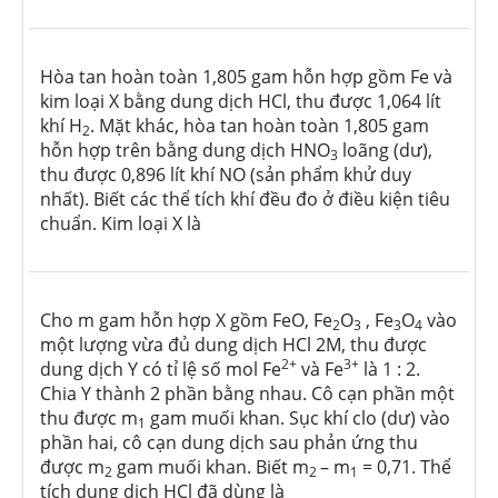
Hòa tan hoàn toàn 1,805 gam hỗn hợp gồm Fe và
kim loại X bằng dung dịch HCl, thu được 1,064 lít
khí H
. Mặt khác, hòa tan hoàn toàn 1,805 gam
2
hỗn hợp trên bằng dung dịch HNO
loãng (dư),
3
thu được 0,896 lít khí NO (sản phẩm khử duy
nhất). Biết các thể tích khí đều đo ở điều kiện tiêu
chuẩn. Kim loại X là
Cho m gam hỗn hợp X gồm FeO, Fe
O
, Fe
O
vào
2
3
3
4
một lượng vừa đủ dung dịch HCl 2M, thu được
2+
3+
dung dịch Y có tỉ lệ số mol Fe
và Fe
là 1 : 2.
Chia Y thành 2 phần bằng nhau. Cô cạn phần một
thu được m
gam muối khan. Sục khí clo (dư) vào
1
phần hai, cô cạn dung dịch sau phản ứng thu
được m
gam muối khan. Biết m
– m
= 0,71. Thể
2
2
1
tích dung dịch HCl đã dùng là