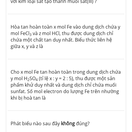
với kim loại sắt tạo thành muối sắt(III) ?
Hòa tan hoàn toàn x mol Fe vào dung dịch chứa y
mol FeCl
và z mol HCl, thu được dung dịch chỉ
3
chứa một chất tan duy nhất. Biểu thức liên hệ
giữa x, y và z là
Cho x mol Fe tan hoàn toàn trong dung dịch chứa
y mol H
SO
(tỉ lệ x : y = 2 : 5), thu được một sản
2
4
phẩm khử duy nhất và dung dịch chỉ chứa muối
sunfat. Số mol electron do lượng Fe trên nhường
khi bị hoà tan là
Phát biểu nào sau đây
không
đúng?