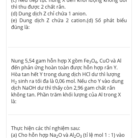
(c) Nếu tiếp tục nung X đến khối lượng không đổi
thì thu được 2 chất rắn.
(d) Dung dịch Z chỉ chứa 1 anion.
(e) Dung dịch Z chứa 2 cation.(d) Số phát biểu
đúng là:
Nung 5,54 gam hỗn hợp X gồm Fe
O
, CuO và Al
3
4
đến phản ứng hoàn toàn được hỗn hợp rắn Y.
Hòa tan hết Y trong dung dịch HCl dư thì lượng
H
sinh ra tối đa là 0,06 mol. Nếu cho Y vào dung
2
dịch NaOH dư thì thấy còn 2,96 gam chất rắn
không tan. Phần trăm khối lượng của Al trong X
là:
Thực hiện các thí nghiệm sau:
(a) Cho hỗn hợp Na
O và Al
O
(tỉ lệ mol 1 : 1) vào
2
2
3