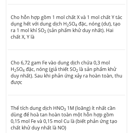
Cho hỗn hợp gồm 1 mol chất X và 1 mol chất Y tác
dụng hết với dung dịch H
SO
đặc, nóng (dư), tạo
2
4
ra 1 mol khí SO
(sản phẩm khử duy nhất). Hai
2
chất X, Y là
Cho 6,72 gam Fe vào dung dịch chứa 0,3 mol
H
SO
đặc, nóng (giả thiết SO
là sản phẩm khử
2
4
2
duy nhất). Sau khi phản ứng xảy ra hoàn toàn, thu
được
Thể tích dung dịch HNO
1M (loãng) ít nhất cần
3
dùng để hoà tan hoàn toàn một hỗn hợp gồm
0,15 mol Fe và 0,15 mol Cu là (biết phản ứng tạo
chất khử duy nhất là NO)