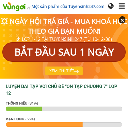
Một sản phẩm của Tuyensinh247.com
💥 NGÀY HỘI TRẢ GIÁ - MUA KHOÁ HỌC
THEO GIÁ BẠN MUỐN❗
🎯 LỚP 1-12 TẠI TUYENSINH247 (TỪ 10-12/08)
BẮT ĐẦU SAU 1 NGÀY
XEM CHI TIẾT
LUYỆN BÀI TẬP VỚI CHỦ ĐỀ "
ÔN TẬP CHƯƠNG 7
"
LỚP
12
(
31
%)
THÔNG HIỂU
(
66
%)
VẬN DỤNG