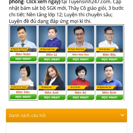
phòng
-
Click xem ngay
)
tại Tuyensinh247.com.
Cập
nhật bám sát bộ SGK mới, Thầy Cô giáo giỏi, 3 bước
chi tiết: Nền tảng lớp 12; Luyện thi chuyên sâu;
Luyện đề đủ dạng đáp ứng mọi kì thi.
Danh sách câu hỏi