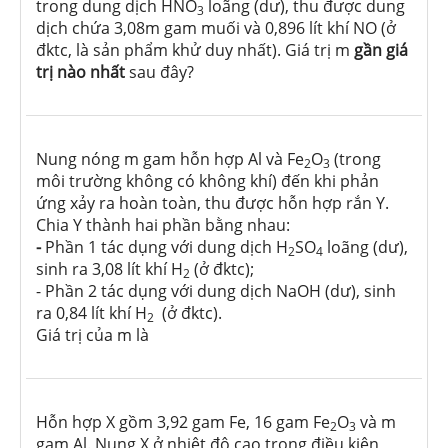
trong dung dịch HNO
loãng (dư), thu được dung
3
dịch chứa 3,08m gam muối và 0,896 lít khí NO (ở
đktc, là sản phẩm khử duy nhất). Giá trị m
gần giá
trị nào nhất
sau đây?
Nung nóng m gam hỗn hợp Al và Fe
O
(trong
2
3
môi trường không có không khí) đến khi phản
ứng xảy ra hoàn toàn, thu được hỗn hợp rắn Y.
Chia Y thành hai phần bằng nhau:
-
Phần 1 tác dụng với dung dịch H
SO
loãng (dư),
2
4
sinh ra 3,08 lít khí H
(ở đktc);
2
- Phần 2 tác dụng với dung dịch NaOH (dư), sinh
ra 0,84 lít khí H
(ở đktc).
2
Giá trị của m là
Hỗn hợp X gồm 3,92 gam Fe, 16 gam Fe
O
và m
2
3
gam Al. Nung X ở nhiệt độ cao trong điều kiện