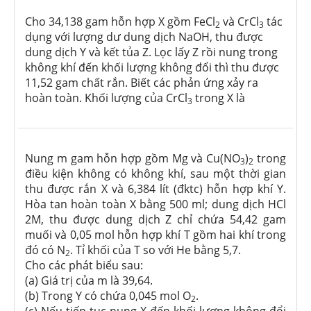
Cho 34,138 gam hỗn hợp X gồm FeCl
và CrCl
tác
2
3
dụng với lượng dư dung dịch NaOH, thu được
dung dịch Y và kết tủa Z. Lọc lấy Z rồi nung trong
không khí đến khối lượng không đổi thì thu được
11,52 gam chất rắn. Biết các phản ứng xảy ra
hoàn toàn. Khối lượng của CrCl
trong X là
3
Nung m gam hỗn hợp gồm Mg và Cu(NO
)
trong
3
2
điều kiện không có không khí, sau một thời gian
thu được rắn X và 6,384 lít (đktc) hỗn hợp khí Y.
Hòa tan hoàn toàn X bằng 500 ml; dung dịch HCl
2M, thu được dung dịch Z chỉ chứa 54,42 gam
muối và 0,05 mol hỗn hợp khí T gồm hai khí trong
đó có N
. Tỉ khối của T so với He bằng 5,7.
2
Cho các phát biểu sau:
(a) Giá trị của m là 39,64.
(b) Trong Y có chứa 0,045 mol O
.
2