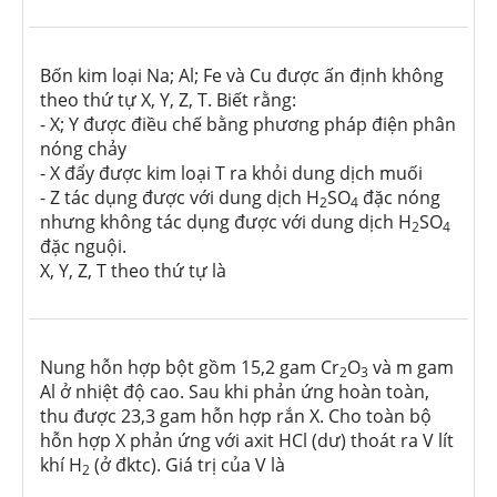
Bốn kim loại Na; Al; Fe và Cu được ấn định không
theo thứ tự X, Y, Z, T. Biết rằng:
- X; Y được điều chế bằng phương pháp điện phân
nóng chảy
- X đẩy được kim loại T ra khỏi dung dịch muối
- Z tác dụng được với dung dịch H
SO
đặc nóng
2
4
nhưng không tác dụng được với dung dịch H
SO
2
4
đặc nguội.
X, Y, Z, T theo thứ tự là
Nung hỗn hợp bột gồm 15,2 gam Cr
O
và m gam
2
3
Al ở nhiệt độ cao. Sau khi phản ứng hoàn toàn,
thu được 23,3 gam hỗn hợp rắn X. Cho toàn bộ
hỗn hợp X phản ứng với axit HCl (dư) thoát ra V lít
khí H
(ở đktc). Giá trị của V là
2