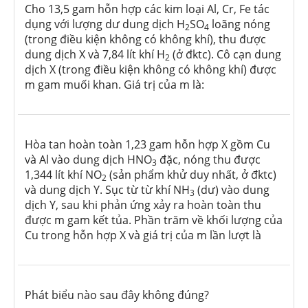
Cho 13,5 gam hỗn hợp các kim loại Al, Cr, Fe tác
dụng với lượng dư dung dịch H
SO
loãng nóng
2
4
(trong điều kiện không có không khí), thu được
dung dịch X và 7,84 lít khí H
(ở đktc). Cô cạn dung
2
dịch X (trong điều kiện không có không khí) được
m gam muối khan. Giá trị của m là:
Hòa tan hoàn toàn 1,23 gam hỗn hợp X gồm Cu
và Al vào dung dịch HNO
đặc, nóng thu được
3
1,344 lít khí NO
(sản phẩm khử duy nhất, ở đktc)
2
và dung dịch Y. Sục từ từ khí NH
(dư) vào dung
3
dịch Y, sau khi phản ứng xảy ra hoàn toàn thu
được m gam kết tủa. Phần trăm về khối lượng của
Cu trong hỗn hợp X và giá trị của m lần lượt là
Phát biểu nào sau đây không đúng?