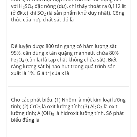
với H
SO
đặc nóng (dư), chỉ thấy thoát ra 0,112 lít
2
4
(ở đktc) khí SO
(là sản phẩm khử duy nhất). Công
2
thức của hợp chất sắt đó là
Để luyện được 800 tấn gang có hàm lượng sắt
95%, cần dùng x tấn quặng manhetit chứa 80%
Fe
O
(còn lại là tạp chất không chứa sắt). Biết
3
4
rằng lượng sắt bị hao hụt trong quá trình sản
xuất là 1%. Giá trị của x là
Cho các phát biểu: (1) Nhôm là một kim loại lưỡng
tính; (2) CrO
là oxit lưỡng tính; (3) Al
O
là oxit
3
2
3
lưỡng tính; Al(OH)
là hidroxit lưỡng tính. Số phát
3
biểu
đúng
là