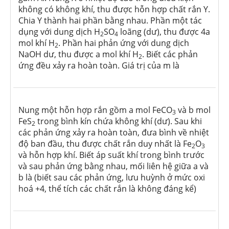
không có không khí, thu được hỗn hợp chất rắn Y.
Chia Y thành hai phần bằng nhau. Phần một tác
dụng với dung dịch H
SO
loãng (dư), thu được 4a
2
4
mol khí H
. Phần hai phản ứng với dung dịch
2
NaOH dư, thu được a mol khí H
. Biết các phản
2
ứng đều xảy ra hoàn toàn. Giá trị của m là
Nung một hỗn hợp rắn gồm a mol FeCO
và b mol
3
FeS
trong bình kín chứa không khí (dư). Sau khi
2
các phản ứng xảy ra hoàn toàn, đưa bình về nhiệt
độ ban đầu, thu được chất rắn duy nhất là Fe
O
2
3
và hỗn hợp khí. Biết áp suất khí trong bình trước
và sau phản ứng bằng nhau, mối liên hệ giữa a và
b là (biết sau các phản ứng, lưu huỳnh ở mức oxi
hoá +4, thể tích các chất rắn là không đáng kể)