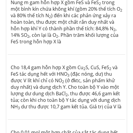
Nung m gam hỗn hợp X gồm FeS và FeS
trong
2
một bình kín chứa không khí (gồm 20% thể tích O
2
và 80% thể tích N
) đến khi các phản ứng xảy ra
2
hoàn toàn, thu được một chất rắn duy nhất và
hỗn hợp khí Y có thành phần thể tích: 84,8% N
,
2
14% SO
, còn lại là O
. Phần trăm khối lượng của
2
2
FeS trong hỗn hợp X là
Cho 18,4 gam hỗn hợp X gồm Cu
S, CuS, FeS
và
2
2
FeS tác dụng hết với HNO
(đặc nóng, dư) thu
3
được V lít khí chỉ có NO
(ở đktc, sản phẩm khử
2
duy nhất) và dung dịch Y. Cho toàn bộ Y vào một
lượng dư dung dịch BaCl
, thu được 46,6 gam kết
2
tủa; còn khi cho toàn bộ Y tác dụng với dung dịch
NH
dư thu được 10,7 gam kết tủa. Giá trị của V là
3
Cho 0,01 mol một hợp chất của sắt tác dụng hết