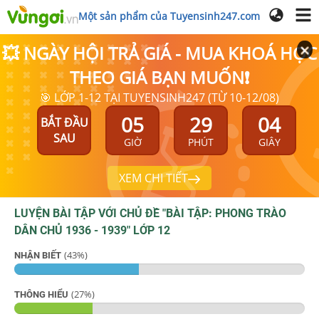
Một sản phẩm của Tuyensinh247.com
💥 NGÀY HỘI TRẢ GIÁ - MUA KHOÁ HỌC
THEO GIÁ BẠN MUỐN❗
🎯 LỚP 1-12 TẠI TUYENSINH247 (TỪ 10-12/08)
05
29
03
BẮT ĐẦU
SAU
GIỜ
PHÚT
GIÂY
XEM CHI TIẾT
LUYỆN BÀI TẬP VỚI CHỦ ĐỀ "
BÀI TẬP: PHONG TRÀO
DÂN CHỦ 1936 - 1939
"
LỚP 12
(
43
%)
NHẬN BIẾT
(
27
%)
THÔNG HIỂU