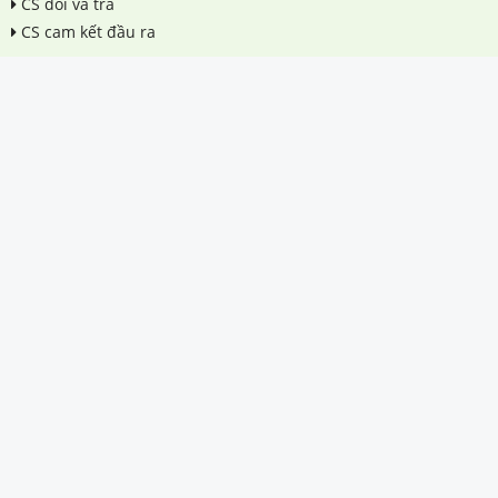
CS đổi và trả
CS cam kết đầu ra
Trụ sở: Tầng 7 - Tòa nhà Intracom - Trần Thái Tông - Q.Cầu
Giấy - Hà Nội