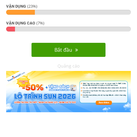
(
23
%)
VẬN DỤNG
(
7
%)
VẬN DỤNG CAO
Bắt đầu
Quảng cáo