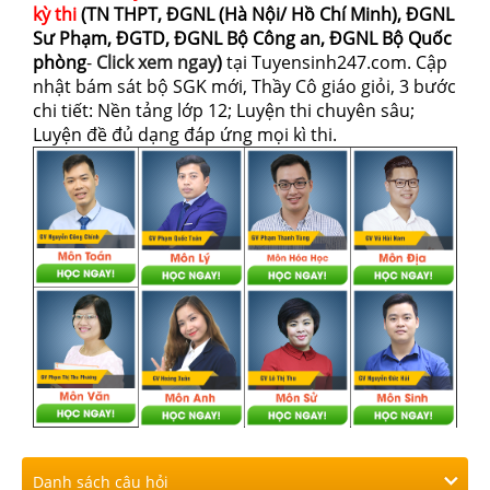
kỳ thi
(TN THPT, ĐGNL (Hà Nội/ Hồ Chí Minh), ĐGNL
Sư Phạm, ĐGTD, ĐGNL Bộ Công an, ĐGNL Bộ Quốc
phòng
-
Click xem ngay
)
tại Tuyensinh247.com.
Cập
nhật bám sát bộ SGK mới, Thầy Cô giáo giỏi, 3 bước
chi tiết: Nền tảng lớp 12; Luyện thi chuyên sâu;
Luyện đề đủ dạng đáp ứng mọi kì thi.
Danh sách câu hỏi