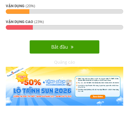
(
20
%)
VẬN DỤNG
(
23
%)
VẬN DỤNG CAO
Bắt đầu
Quảng cáo