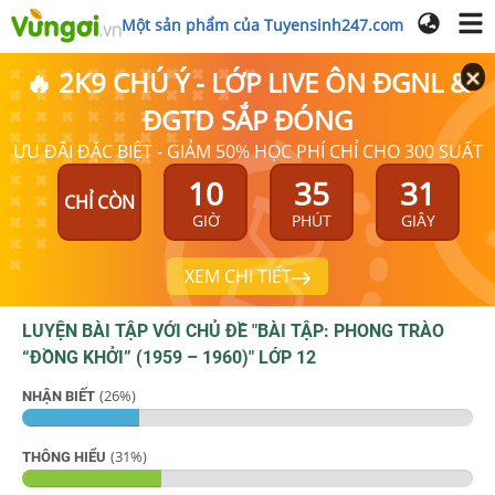
Một sản phẩm của Tuyensinh247.com
🔥 2K9 CHÚ Ý - LỚP LIVE ÔN ĐGNL &
ĐGTD SẮP ĐÓNG
ƯU ĐÃI ĐẶC BIỆT - GIẢM 50% HỌC PHÍ CHỈ CHO 300 SUẤT
10
35
30
CHỈ CÒN
GIỜ
PHÚT
GIÂY
XEM CHI TIẾT
LUYỆN BÀI TẬP VỚI CHỦ ĐỀ "
BÀI TẬP: PHONG TRÀO
“ĐỒNG KHỞI” (1959 – 1960)
"
LỚP 12
(
26
%)
NHẬN BIẾT
(
31
%)
THÔNG HIỂU