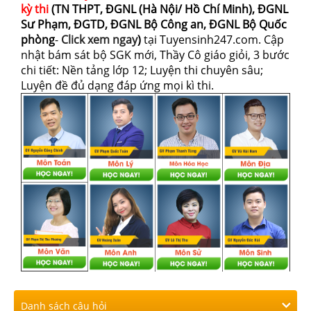
kỳ thi
(TN THPT, ĐGNL (Hà Nội/ Hồ Chí Minh), ĐGNL
Sư Phạm, ĐGTD, ĐGNL Bộ Công an, ĐGNL Bộ Quốc
phòng
-
Click xem ngay
)
tại Tuyensinh247.com.
Cập
nhật bám sát bộ SGK mới, Thầy Cô giáo giỏi, 3 bước
chi tiết: Nền tảng lớp 12; Luyện thi chuyên sâu;
Luyện đề đủ dạng đáp ứng mọi kì thi.
Danh sách câu hỏi