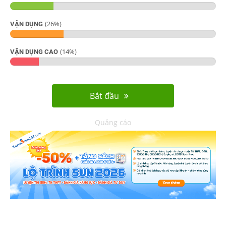
(
26
%)
VẬN DỤNG
(
14
%)
VẬN DỤNG CAO
Bắt đầu
Quảng cáo