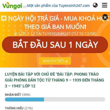
Một sản phẩm của Tuyensinh247.com
💥 NGÀY HỘI TRẢ GIÁ - MUA KHOÁ HỌC
THEO GIÁ BẠN MUỐN❗
🎯 LỚP 1-12 TẠI TUYENSINH247 (TỪ 10-12/08)
BẮT ĐẦU SAU 1 NGÀY
XEM CHI TIẾT
LUYỆN BÀI TẬP VỚI CHỦ ĐỀ "
BÀI TẬP: PHONG TRÀO
GIẢI PHÓNG DÂN TỘC TỪ THÁNG 9 – 1939 ĐẾN THÁNG
3 – 1945
"
LỚP 12
(
39
%)
NHẬN BIẾT
(
21
%)
THÔNG HIỂU