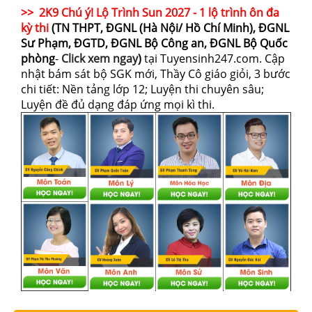
>> 2K9 Chú ý! Lộ Trình Sun 2027 - 1 lộ trình ôn đa
kỳ thi
(TN THPT, ĐGNL (Hà Nội/ Hồ Chí Minh), ĐGNL
Sư Phạm, ĐGTD, ĐGNL Bộ Công an, ĐGNL Bộ Quốc
phòng
-
Click xem ngay
)
tại Tuyensinh247.com.
Cập
nhật bám sát bộ SGK mới, Thầy Cô giáo giỏi, 3 bước
chi tiết: Nền tảng lớp 12; Luyện thi chuyên sâu;
Luyện đề đủ dạng đáp ứng mọi kì thi.