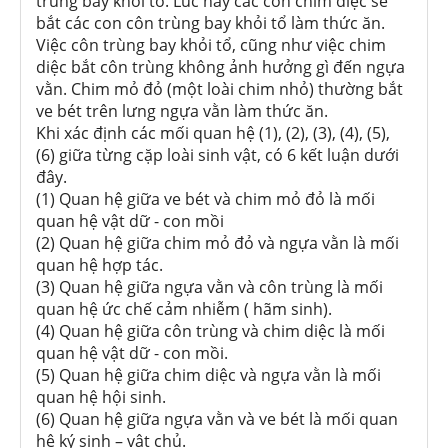
trùng bay khỏi tổ. Lúc này các con chim diệc sẽ
bắt các con côn trùng bay khỏi tổ làm thức ăn.
Việc côn trùng bay khỏi tổ, cũng như việc chim
diệc bắt côn trùng không ảnh hưởng gì đến ngựa
vằn. Chim mỏ đỏ (một loài chim nhỏ) thường bắt
ve bét trên lưng ngựa vằn làm thức ăn.
Khi xác định các mối quan hệ (1), (2), (3), (4), (5),
(6) giữa từng cặp loài sinh vật, có 6 kết luận dưới
đây.
(1) Quan hệ giữa ve bét và chim mỏ đỏ là mối
quan hệ vật dữ - con mồi
(2) Quan hệ giữa chim mỏ đỏ và ngựa vằn là mối
quan hệ hợp tác.
(3) Quan hệ giữa ngựa vằn và côn trùng là mối
quan hệ ức chế cảm nhiễm ( hãm sinh).
(4) Quan hệ giữa côn trùng và chim diệc là mối
quan hệ vật dữ - con mồi.
(5) Quan hệ giữa chim diệc và ngựa vằn là mối
quan hệ hội sinh.
(6) Quan hệ giữa ngựa vằn và ve bét là mối quan
hệ ký sinh – vật chủ.