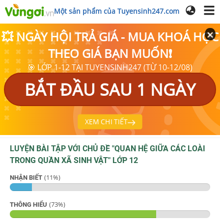
Một sản phẩm của Tuyensinh247.com
💥 NGÀY HỘI TRẢ GIÁ - MUA KHOÁ HỌC
THEO GIÁ BẠN MUỐN❗
🎯 LỚP 1-12 TẠI TUYENSINH247 (TỪ 10-12/08)
BẮT ĐẦU SAU 1 NGÀY
XEM CHI TIẾT
LUYỆN BÀI TẬP VỚI CHỦ ĐỀ "
QUAN HỆ GIỮA CÁC LOÀI
TRONG QUẦN XÃ SINH VẬT
"
LỚP 12
(
11
%)
NHẬN BIẾT
(
73
%)
THÔNG HIỂU