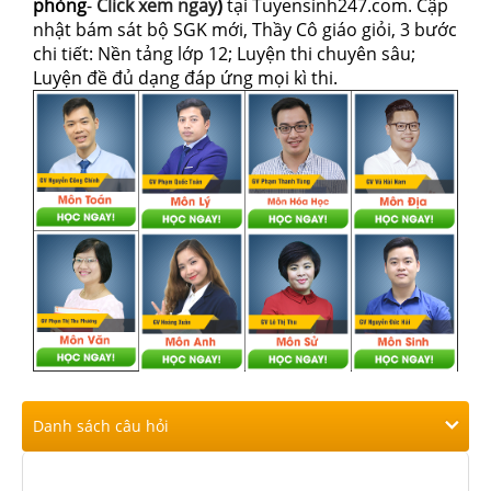
phòng
-
Click xem ngay
)
tại Tuyensinh247.com.
Cập
nhật bám sát bộ SGK mới, Thầy Cô giáo giỏi, 3 bước
chi tiết: Nền tảng lớp 12; Luyện thi chuyên sâu;
Luyện đề đủ dạng đáp ứng mọi kì thi.
Danh sách câu hỏi