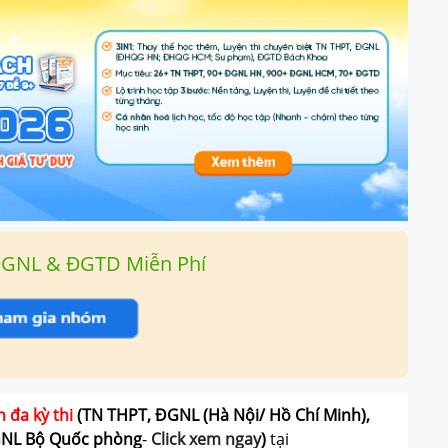
ĐGNL & ĐGTD Miễn Phí
n đa kỳ thi
(TN THPT, ĐGNL (Hà Nội/ Hồ Chí Minh),
GNL Bộ Quốc phòng
-
Click xem ngay
)
tại