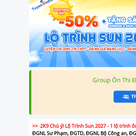
Group Ôn Thi 
>> 2K9 Chú ý! Lộ Trình Sun 2027 - 1 lộ trình ô
ĐGNL Sư Phạm, ĐGTD, ĐGNL Bộ Công an, Đ