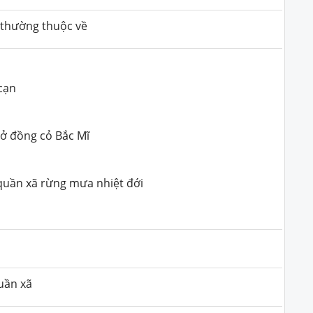
ế thường thuộc về
 cạn
 ở đồng cỏ Bắc Mĩ
c quần xã rừng mưa nhiệt đới
uần xã