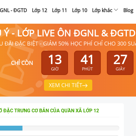
GNL - ĐGTD
Lớp 12
Lớp 11
Lớp 10
Lớp khác
Blog
Ú Ý - LỚP LIVE ÔN ĐGNL & ĐGT
U ĐÃI ĐẶC BIỆT - GIẢM 50% HỌC PHÍ CHỈ CHO 300 SU
13
41
26
CHỈ CÒN
GIỜ
PHÚT
GIÂY
XEM CHI TIẾT
SỐ ĐẶC TRƯNG CƠ BẢN CỦA QUẦN XÃ
LỚP 12