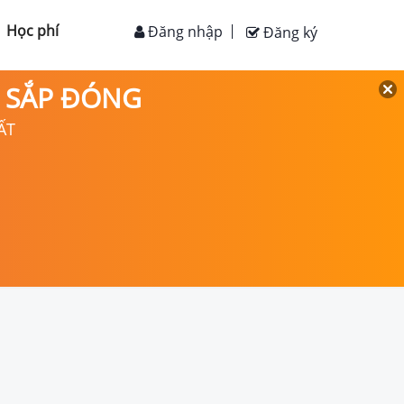
Học phí
Đăng nhập
Đăng ký
D SẮP ĐÓNG
ẤT