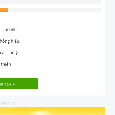
chi tiết.
không hiểu.
 các chú ý
 thiện
ắt đầu
uảng cáo