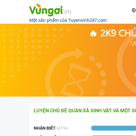
Đ
Một sản phẩm của Tuyensinh247.com
🔥 2K9 CH
Ư
LUYỆN CHỦ ĐỀ
QUẦN XÃ SINH VẬT VÀ MỘT 
(
41
%)
NHẬN BIẾT