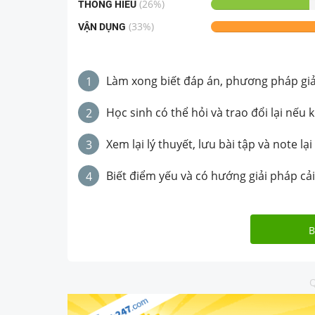
(
26
%)
THÔNG HIỂU
(
33
%)
VẬN DỤNG
Làm xong biết đáp án, phương pháp giải 
1
Học sinh có thể hỏi và trao đổi lại nếu 
2
Xem lại lý thuyết, lưu bài tập và note lại
3
Biết điểm yếu và có hướng giải pháp cải
4
B
Q