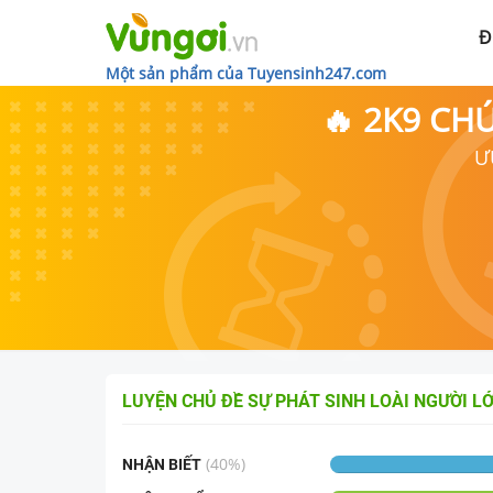
Đ
Một sản phẩm của Tuyensinh247.com
🔥 2K9 CH
Ư
LUYỆN CHỦ ĐỀ
SỰ PHÁT SINH LOÀI NGƯỜI
LỚ
(
40
%)
NHẬN BIẾT