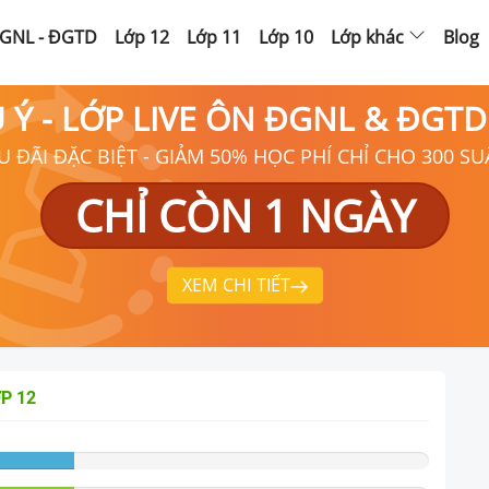
GNL - ĐGTD
Lớp 12
Lớp 11
Lớp 10
Lớp khác
Blog
Ú Ý - LỚP LIVE ÔN ĐGNL & ĐGT
U ĐÃI ĐẶC BIỆT - GIẢM 50% HỌC PHÍ CHỈ CHO 300 SU
CHỈ CÒN 1 NGÀY
XEM CHI TIẾT
P 12