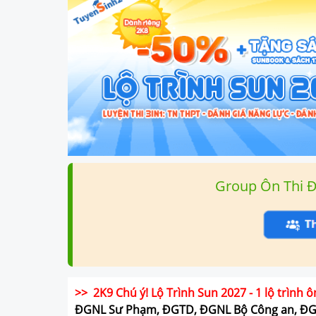
Group Ôn Thi 
>> 2K9 Chú ý! Lộ Trình Sun 2027 - 1 lộ trình ô
ĐGNL Sư Phạm, ĐGTD, ĐGNL Bộ Công an, Đ