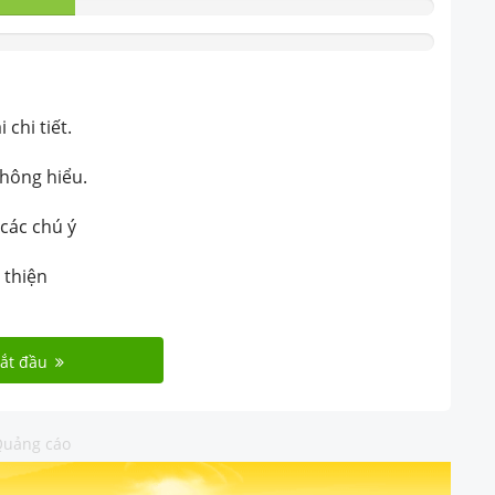
chi tiết.
không hiểu.
 các chú ý
 thiện
ắt đầu
uảng cáo