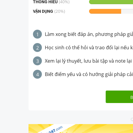
(
40
%)
THÔNG HIỂU
(
20
%)
VẬN DỤNG
Làm xong biết đáp án, phương pháp giải 
1
Học sinh có thể hỏi và trao đổi lại nếu 
2
Xem lại lý thuyết, lưu bài tập và note lại
3
Biết điểm yếu và có hướng giải pháp cải
4
B
Q