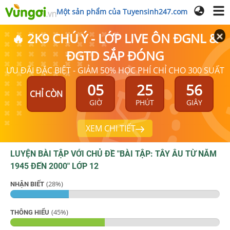
Một sản phẩm của Tuyensinh247.com
🔥 2K9 CHÚ Ý - LỚP LIVE ÔN ĐGNL &
ĐGTD SẮP ĐÓNG
ƯU ĐÃI ĐẶC BIỆT - GIẢM 50% HỌC PHÍ CHỈ CHO 300 SUẤT
05
25
56
CHỈ CÒN
GIỜ
PHÚT
GIÂY
XEM CHI TIẾT
LUYỆN BÀI TẬP VỚI CHỦ ĐỀ "
BÀI TẬP: TÂY ÂU TỪ NĂM
1945 ĐẾN 2000
"
LỚP 12
(
28
%)
NHẬN BIẾT
(
45
%)
THÔNG HIỂU