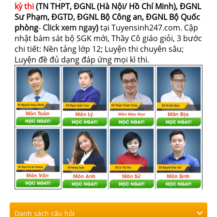
kỳ thi
(TN THPT, ĐGNL (Hà Nội/ Hồ Chí Minh), ĐGNL
Sư Phạm, ĐGTD, ĐGNL Bộ Công an, ĐGNL Bộ Quốc
phòng
-
Click xem ngay
)
tại Tuyensinh247.com.
Cập
nhật bám sát bộ SGK mới, Thầy Cô giáo giỏi, 3 bước
chi tiết: Nền tảng lớp 12; Luyện thi chuyên sâu;
Luyện đề đủ dạng đáp ứng mọi kì thi.
Danh sách câu hỏi