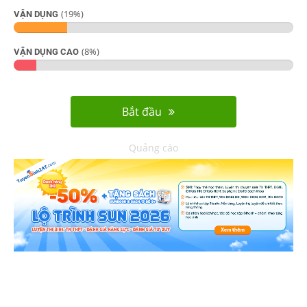
(
19
%)
VẬN DỤNG
(
8
%)
VẬN DỤNG CAO
Bắt đầu
Quảng cáo