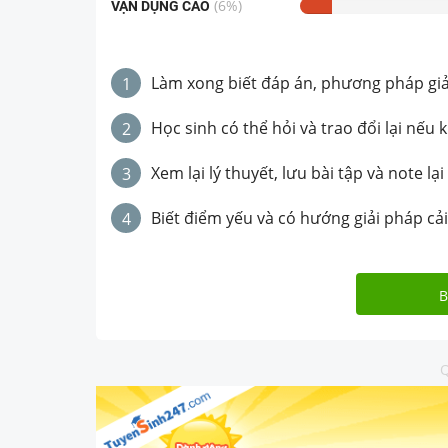
(
6
%)
VẬN DỤNG CAO
Làm xong biết đáp án, phương pháp giải 
1
Học sinh có thể hỏi và trao đổi lại nếu 
2
Xem lại lý thuyết, lưu bài tập và note lại
3
Biết điểm yếu và có hướng giải pháp cải
4
B
Q