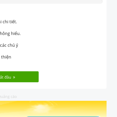
chi tiết.
không hiểu.
 các chú ý
 thiện
ắt đầu
uảng cáo