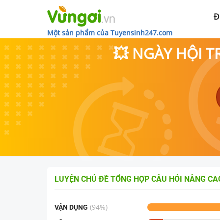
Đ
Một sản phẩm của Tuyensinh247.com
💥 NGÀY HỘI T
LUYỆN CHỦ ĐỀ
TỔNG HỢP CÂU HỎI NÂNG CAO
(
94
%)
VẬN DỤNG