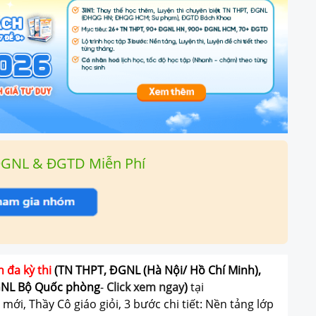
ĐGNL & ĐGTD Miễn Phí
n đa kỳ thi
(TN THPT, ĐGNL (Hà Nội/ Hồ Chí Minh),
GNL Bộ Quốc phòng
-
Click xem ngay
)
tại
ới, Thầy Cô giáo giỏi, 3 bước chi tiết: Nền tảng lớp