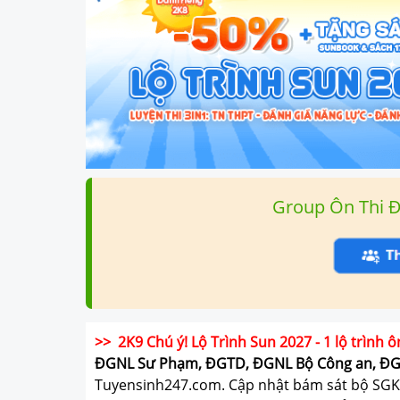
Group Ôn Thi 
>> 2K9 Chú ý! Lộ Trình Sun 2027 - 1 lộ trình ô
ĐGNL Sư Phạm, ĐGTD, ĐGNL Bộ Công an, Đ
Tuyensinh247.com.
Cập nhật bám sát bộ SGK m