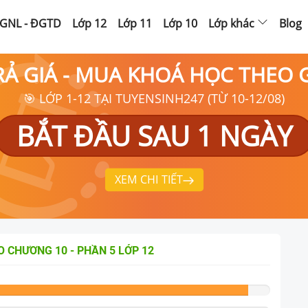
GNL - ĐGTD
Lớp 12
Lớp 11
Lớp 10
Lớp khác
Blog
RẢ GIÁ - MUA KHOÁ HỌC THEO
🎯 LỚP 1-12 TẠI TUYENSINH247 (TỪ 10-12/08)
BẮT ĐẦU SAU 1 NGÀY
XEM CHI TIẾT
 CHƯƠNG 10 - PHẦN 5
LỚP 12