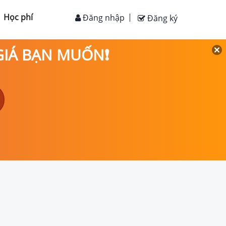
Học phí
Đăng nhập
Đăng ký
 GIÁ BẠN MUỐN❗