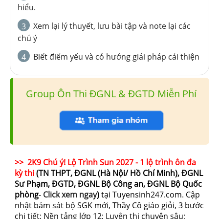
hiểu.
Xem lại lý thuyết, lưu bài tập và note lại các
3
chú ý
Biết điểm yếu và có hướng giải pháp cải thiện
4
Group Ôn Thi ĐGNL & ĐGTD Miễn Phí
>> 2K9 Chú ý! Lộ Trình Sun 2027 - 1 lộ trình ôn đa
kỳ thi
(TN THPT, ĐGNL (Hà Nội/ Hồ Chí Minh), ĐGNL
Sư Phạm, ĐGTD, ĐGNL Bộ Công an, ĐGNL Bộ Quốc
phòng
-
Click xem ngay
)
tại Tuyensinh247.com.
Cập
nhật bám sát bộ SGK mới, Thầy Cô giáo giỏi, 3 bước
chi tiết: Nền tảng lớp 12; Luyện thi chuyên sâu;