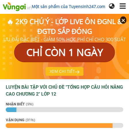
Một sản phẩm của Tuyensinh247.com
🔥 2K9 CHÚ Ý - LỚP LIVE ÔN ĐGNL &
ĐGTD SẮP ĐÓNG
ƯU ĐÃI ĐẶC BIỆT - GIẢM 50% HỌC PHÍ CHỈ CHO 300 SUẤT
CHỈ CÒN 1 NGÀY
XEM CHI TIẾT
LUYỆN BÀI TẬP VỚI CHỦ ĐỀ "
TỔNG HỢP CÂU HỎI NÂNG
CAO CHƯƠNG 2
"
LỚP 12
(
9
%)
NHẬN BIẾT
(
91
%)
VẬN DỤNG