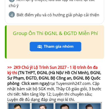
chú ý
Biết điểm yếu và có hướng giải pháp cải thiện
4
Group Ôn Thi ĐGNL & ĐGTD Miễn Phí
>> 2K9 Chú ý! Lộ Trình Sun 2027 - 1 lộ trình ôn đa
kỳ thi
(TN THPT, ĐGNL (Hà Nội/ Hồ Chí Minh), ĐGNL
Sư Phạm, ĐGTD, ĐGNL Bộ Công an, ĐGNL Bộ Quốc
phòng
-
Click xem ngay
)
tại Tuyensinh247.com.
Cập
nhật bám sát bộ SGK mới, Thầy Cô giáo giỏi, 3 bước
chi tiết: Nền tảng lớp 12; Luyện thi chuyên sâu;
Luyện đề đủ dạng đáp ứng mọi kì thi.