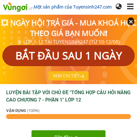
Một sản phẩm của Tuyensinh247.com
💥 NGÀY HỘI TRẢ GIÁ - MUA KHOÁ HỌC
THEO GIÁ BẠN MUỐN❗
🎯 LỚP 1-12 TẠI TUYENSINH247 (TỪ 10-12/08)
BẮT ĐẦU SAU 1 NGÀY
XEM CHI TIẾT
LUYỆN BÀI TẬP VỚI CHỦ ĐỀ "
TỔNG HỢP CÂU HỎI NÂNG
CAO CHƯƠNG 7 - PHẦN 1
"
LỚP 12
(
100
%)
VẬN DỤNG