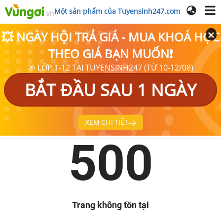
Một sản phẩm của Tuyensinh247.com
💥 NGÀY HỘI TRẢ GIÁ - MUA KHOÁ HỌC
THEO GIÁ BẠN MUỐN❗
🎯 LỚP 1-12 TẠI TUYENSINH247 (TỪ 10-12/08)
BẮT ĐẦU SAU 1 NGÀY
XEM CHI TIẾT
500
Trang không tồn tại