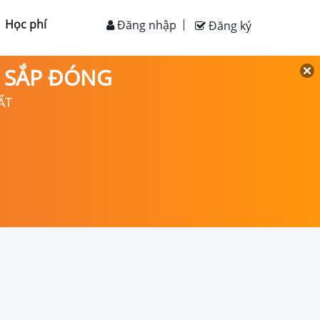
Học phí
Đăng nhập
Đăng ký
D SẮP ĐÓNG
ẤT