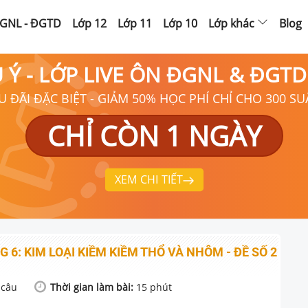
GNL - ĐGTD
Lớp 12
Lớp 11
Lớp 10
Lớp khác
Blog
Ú Ý - LỚP LIVE ÔN ĐGNL & ĐGT
U ĐÃI ĐẶC BIỆT - GIẢM 50% HỌC PHÍ CHỈ CHO 300 SU
CHỈ CÒN 1 NGÀY
XEM CHI TIẾT
 6: KIM LOẠI KIỀM KIỀM THỔ VÀ NHÔM - ĐỀ SỐ 2
câu
Thời gian làm bài:
15
phút