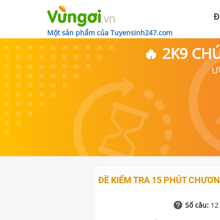
Đ
Một sản phẩm của Tuyensinh247.com
🔥 2K9 CH
Ư
ĐỀ KIỂM TRA 15 PHÚT CHƯƠNG
Số câu:
12